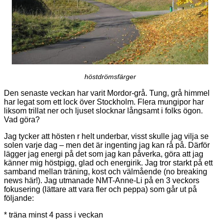
höstdrömsfärger
Den senaste veckan har varit Mordor-grå. Tung, grå himmel
har legat som ett lock över Stockholm. Flera mungipor har
liksom trillat ner och ljuset slocknar långsamt i folks ögon.
Vad göra?
Jag tycker att hösten r helt underbar, visst skulle jag vilja se
solen varje dag – men det är ingenting jag kan rå på. Därför
lägger jag energi på det som jag kan påverka, göra att jag
känner mig höstpigg, glad och energirik. Jag tror starkt på ett
samband mellan träning, kost och välmående (no breaking
news här!). Jag utmanade NMT-Anne-Li på en 3 veckors
fokusering (lättare att vara fler och peppa) som går ut på
följande:
* träna minst 4 pass i veckan