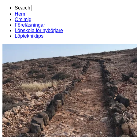
Search
Hem
Om mig
Föreläsningar
Löpskola för nybörjare
Löptekniktips