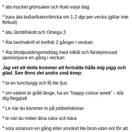
* äta mycket grönsaker och frukt varje dag
* bara äta bullar/kakor/dricka vin 1-2 dgr per vecka (gillar inte
förbud)
* äta Järntillskott och Omega 3
* Äta lax/makrill el tonfisk 2 gånger i veckan
* Äta blodpuddingsmiddag med vitkål och färskpressad
apelsinjuice en gång i veckan
Jag vet att detta kommer att fortsätta hålla mig pigg och
glad. Sen finns det andra små knep:
* ta en lunchjogg och få lite ljus
* om vädret är grått länge, ha en ”happy colour week” – klä
dig färgglatt
* Le när du kommer in på jobbet/skolan
* le när du möter dina nära och kära
* sola solarium en gång eller använd lite brun-utan-sol för att