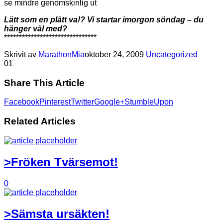
se mindre genomskinlig ut
Lätt som en plätt va!? Vi startar imorgon söndag – du
hänger väl med?
*******************************
Skrivit av
MarathonMia
oktober 24, 2009
Uncategorized
0
1
Share This Article
Facebook
Pinterest
Twitter
Google+
StumbleUpon
Related Articles
>Fröken Tvärsemot!
0
>Sämsta ursäkten!