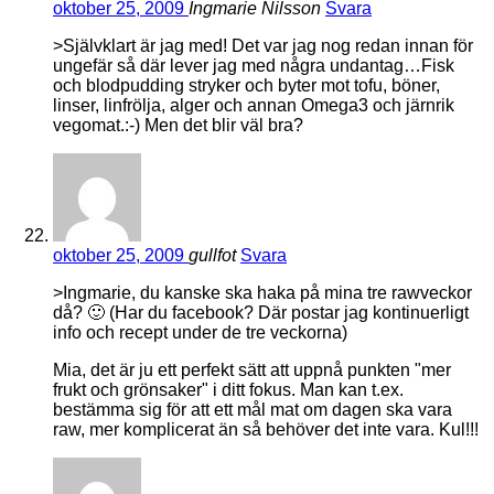
oktober 25, 2009
Ingmarie Nilsson
Svara
>Självklart är jag med! Det var jag nog redan innan för
ungefär så där lever jag med några undantag…Fisk
och blodpudding stryker och byter mot tofu, böner,
linser, linfrölja, alger och annan Omega3 och järnrik
vegomat.:-) Men det blir väl bra?
oktober 25, 2009
gullfot
Svara
>Ingmarie, du kanske ska haka på mina tre rawveckor
då? 🙂 (Har du facebook? Där postar jag kontinuerligt
info och recept under de tre veckorna)
Mia, det är ju ett perfekt sätt att uppnå punkten "mer
frukt och grönsaker" i ditt fokus. Man kan t.ex.
bestämma sig för att ett mål mat om dagen ska vara
raw, mer komplicerat än så behöver det inte vara. Kul!!!