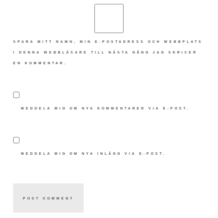
SPARA MITT NAMN, MIN E-POSTADRESS OCH WEBBPLATS
I DENNA WEBBLÄSARE TILL NÄSTA GÅNG JAG SKRIVER
EN KOMMENTAR.
MEDDELA MIG OM NYA KOMMENTARER VIA E-POST.
MEDDELA MIG OM NYA INLÄGG VIA E-POST.