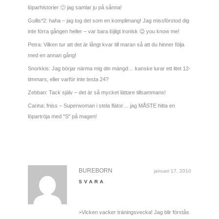
löparhistorier 🙂 jag samlar ju på sånna!
Gullis*2: haha – jag tog det som en komplimang! Jag missförstod dig
inte förra gången heller – var bara löjligt ironisk 😉 you know me!
Petra: Vilken tur att det är långt kvar till maran så att du hinner följa
med en annan gång!
Snorkkis: Jag börjar närma mig din mängd… kanske lurar ett litet 12-
timmars, eller varför inte testa 24?
Zebban: Tack själv – det är så mycket lättare tillsammans!
Carina: fniss – Superwoman i stela flätor… jag MÅSTE hitta en
löpartröja med "S" på magen!
BUREBORN
januari 17, 2010
SVARA
>Vicken vacker träningsvecka! Jag blir förstås