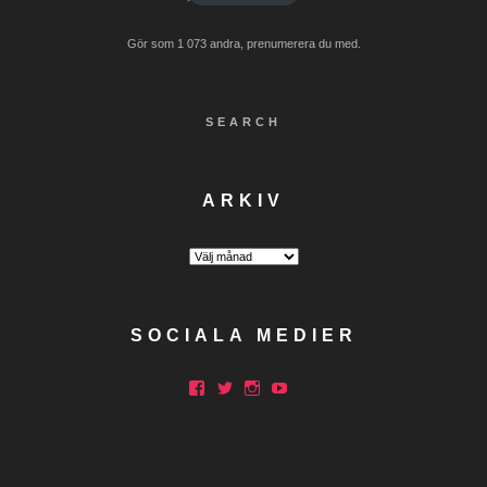
Gör som 1 073 andra, prenumerera du med.
SEARCH
ARKIV
Arkiv
SOCIALA MEDIER
Facebook
Twitter
Instagram
YouTube