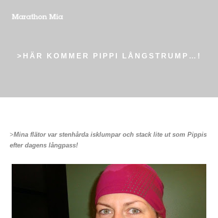
>HÄR KOMMER PIPPI LÅNGSTRUMP…!
>
Mina flätor var stenhårda isklumpar och stack lite ut som Pippis
efter dagens långpass!