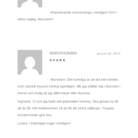
>Imponerande veckomängd, verkligen! Och i
detta väglag, dessutom!
MARATHONMIA
januari 18, 2010
SVARA
>Bureborn: Det konstiga är att det inte kändes
som särskilt mycket träning egentligen, tills jag ställde mig i duschen i
morse och insåg att jag alltid tränar eller duschar…
Ingmarie: 🙁 och jag hade inte jobbmailen hemma. Ska genast se till
att du får mitt mobilnummer så du får lite skönt sällskap – hoppas
ensamrundan gick bra.
Louise: Underlaget suger verkligen!