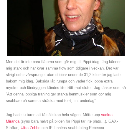
Men det är inte bara flätorna som gör mig till Pippi idag. Jag känner
mig stark och har kvar samma flow som tidigare i veckan. Det var
slirigt och svårsprunget utan dobbar under de 31,2 kilomter jag lade
bakom mig idag. Baksida lår, rumpa och vader fick jobba extra
mycket och ländryggen kändes lite trött mot slutet. Jag tänker som så
”Att denna jobbiga träning ger starka benmuskler som gör mig
snabbare på samma sträcka med torrt, fint underlag”
Jag hade ju turen att få sällskap hela vägen. Mötte upp
vackra
Miranda
(syns bara halvt på bilden för Pippi tar lite plats…), GAX-
Staffan,
Ultra-Zebbe
och IF Linnéas snabbfoting Rebecca.