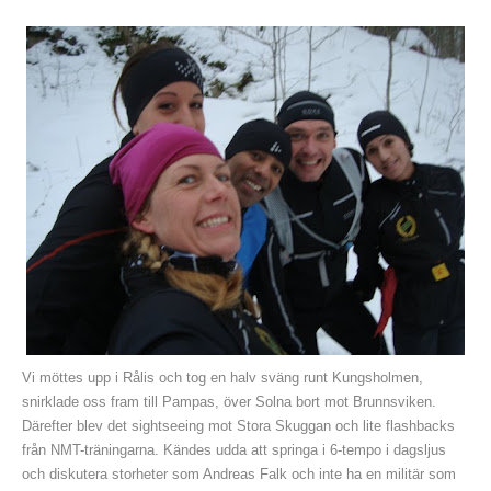
Vi möttes upp i Rålis och tog en halv sväng runt Kungsholmen,
snirklade oss fram till Pampas, över Solna bort mot Brunnsviken.
Därefter blev det sightseeing mot Stora Skuggan och lite flashbacks
från NMT-träningarna. Kändes udda att springa i 6-tempo i dagsljus
och diskutera storheter som Andreas Falk och inte ha en militär som