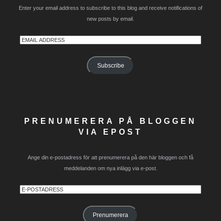
Enter your email address to subscribe to this blog and receive notifications of
new posts by email.
Email
Address
Subscribe
PRENUMERERA PÅ BLOGGEN
VIA EPOST
Ange din e-postadress för att prenumerera på den här bloggen och få
meddelanden om nya inlägg via e-post.
E-
postadress
Prenumerera