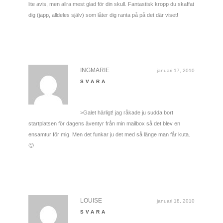
lite avis, men allra mest glad för din skull. Fantastisk kropp du skaffat
dig (japp, alldeles själv) som låter dig ranta på på det där viset!
INGMARIE
januari 17, 2010
SVARA
>Galet härligt! jag råkade ju sudda bort
startplatsen för dagens äventyr från min mailbox så det blev en
ensamtur för mig. Men det funkar ju det med så länge man får kuta.
🙂
LOUISE
januari 18, 2010
SVARA