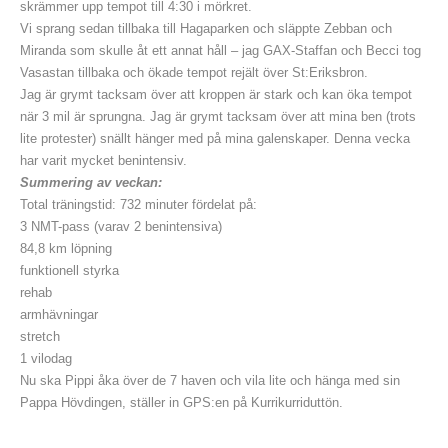
skrämmer upp tempot till 4:30 i mörkret.
Vi sprang sedan tillbaka till Hagaparken och släppte Zebban och
Miranda som skulle åt ett annat håll – jag GAX-Staffan och Becci tog
Vasastan tillbaka och ökade tempot rejält över St:Eriksbron.
Jag är grymt tacksam över att kroppen är stark och kan öka tempot
när 3 mil är sprungna. Jag är grymt tacksam över att mina ben (trots
lite protester) snällt hänger med på mina galenskaper. Denna vecka
har varit mycket benintensiv.
Summering av veckan:
Total träningstid: 732 minuter fördelat på:
3 NMT-pass (varav 2 benintensiva)
84,8 km löpning
funktionell styrka
rehab
armhävningar
stretch
1 vilodag
Nu ska Pippi åka över de 7 haven och vila lite och hänga med sin
Pappa Hövdingen, ställer in GPS:en på Kurrikurriduttön.