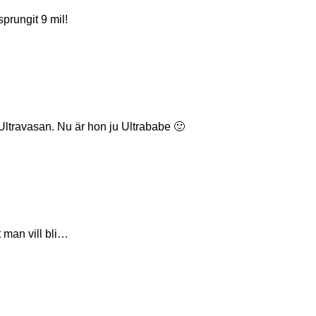
prungit 9 mil!
 Ultravasan. Nu är hon ju Ultrababe 🙂
 man vill bli…