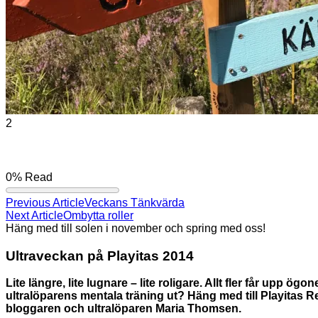
2
0%
Read
Previous Article
Veckans Tänkvärda
Next Article
Ombytta roller
Häng med till solen i november och spring med oss!
Ultraveckan på Playitas 2014
Lite längre, lite lugnare – lite roligare. Allt fler får upp ö
ultralöparens mentala träning ut? Häng med till Playitas R
bloggaren och ultralöparen Maria Thomsen.