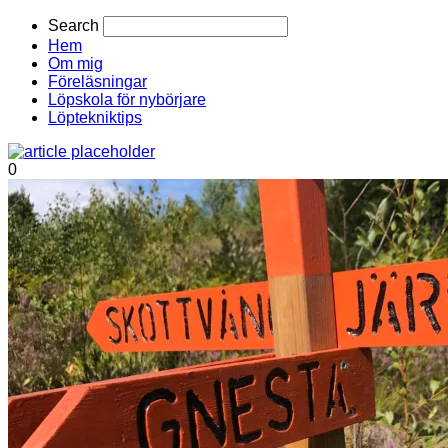
Search
Hem
Om mig
Föreläsningar
Löpskola för nybörjare
Löptekniktips
0