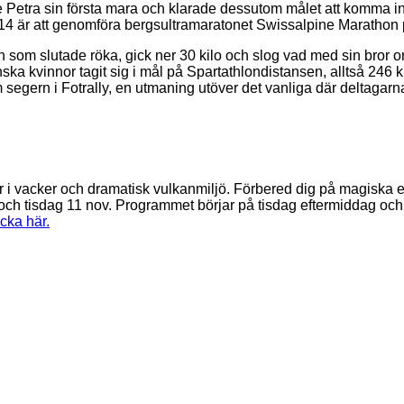
 Petra sin första mara och klarade dessutom målet att komma in 
2014 är att genomföra bergsultramaratonet Swissalpine Marathon 
en som slutade röka, gick ner 30 kilo och slog vad med sin br
nska kvinnor tagit sig i mål på Spartathlondistansen, alltså 24
egern i Fotrally, en utmaning utöver det vanliga där deltagarna 
 i vacker och dramatisk vulkanmiljö. Förbered dig på magiska ex
isdag 11 nov. Programmet börjar på tisdag eftermiddag och avs
cka här.