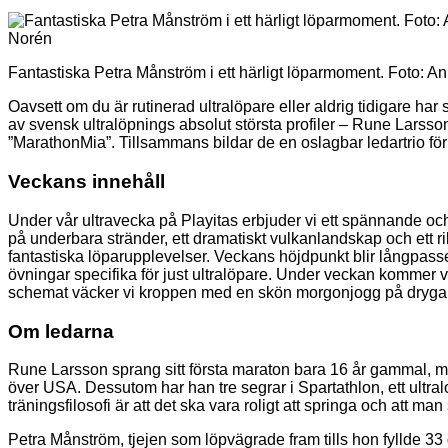
Fantastiska Petra Månström i ett härligt löparmoment. Foto: 
Oavsett om du är rutinerad ultralöpare eller aldrig tidigare har
av svensk ultralöpnings absolut största profiler – Rune Larss
”MarathonMia”. Tillsammans bildar de en oslagbar ledartrio för
Veckans innehåll
Under vår ultravecka på Playitas erbjuder vi ett spännande oc
på underbara stränder, ett dramatiskt vulkanlandskap och ett rikt
fantastiska löparupplevelser. Veckans höjdpunkt blir långpasset
övningar specifika för just ultralöpare. Under veckan kommer vi
schemat väcker vi kroppen med en skön morgonjogg på dryga ti
Om ledarna
Rune Larsson sprang sitt första maraton bara 16 år gammal, me
över USA. Dessutom har han tre segrar i Spartathlon, ett ultra
träningsfilosofi är att det ska vara roligt att springa och att ma
Petra Månström, tjejen som löpvägrade fram tills hon fyllde 3