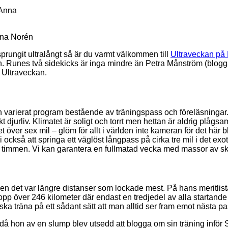
Anna Norén
 sprungit ultralångt så är du varmt välkommen till
Ultraveckan på 
on. Runes två sidekicks är inga mindre än Petra Månström (blogg
 Ultraveckan.
h varierat program bestående av träningspass och föreläsningar
 djurliv. Klimatet är soligt och torrt men hettan är aldrig plågsa
 över sex mil – glöm för allt i världen inte kameran för det här 
 också att springa ett väglöst långpass på cirka tre mil i det e
mmen. Vi kan garantera en fullmatad vecka med massor av skrat
n det var längre distanser som lockade mest. På hans meritlista
lopp över 246 kilometer där endast en tredjedel av alla startand
n ska träna på ett sådant sätt att man alltid ser fram emot nästa pa
3 då hon av en slump blev utsedd att blogga om sin träning infö