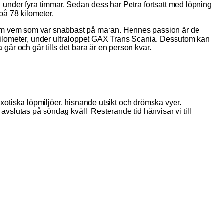
under fyra timmar. Sedan dess har Petra fortsatt med löpning
på 78 kilometer.
or om vem som var snabbast på maran. Hennes passion är de
6 kilometer, under ultraloppet GAX Trans Scania. Dessutom kan
går och går tills det bara är en person kvar.
otiska löpmiljöer, hisnande utsikt och drömska vyer.
lutas på söndag kväll. Resterande tid hänvisar vi till