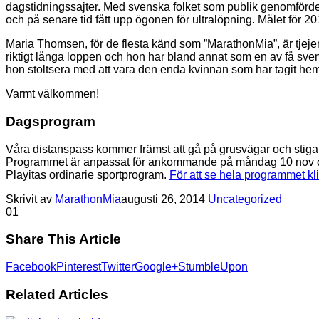
dagstidningssajter. Med svenska folket som publik genomförde
och på senare tid fått upp ögonen för ultralöpning. Målet för 
Maria Thomsen, för de flesta känd som ”MarathonMia”, är tjej
riktigt långa loppen och hon har bland annat som en av få sve
hon stoltsera med att vara den enda kvinnan som har tagit hem s
Varmt välkommen!
Dagsprogram
Våra distanspass kommer främst att gå på grusvägar och stigar
Programmet är anpassat för ankommande på måndag 10 nov och t
Playitas ordinarie sportprogram.
För att se hela programmet kli
Skrivit av
MarathonMia
augusti 26, 2014
Uncategorized
0
1
Share This Article
Facebook
Pinterest
Twitter
Google+
StumbleUpon
Related Articles