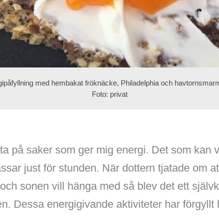
ipåfyllning med hembakat fröknäcke, Philadelphia och havtornsmar
Foto: privat
sta på saker som ger mig energi. Det som kan va
ssar just för stunden. När dottern tjatade om att
och sonen vill hänga med så blev det ett självkl
. Dessa energigivande aktiviteter har förgyllt