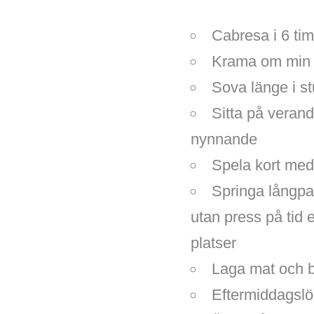
Cabresa i 6 tim
Krama om mi
Sova länge i st
Sitta på veran
nynnande
Spela kort me
Springa långpa
utan press på tid 
platser
Laga mat och 
Eftermiddagslö