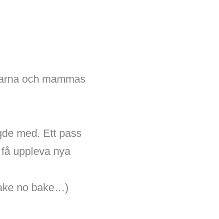
måsarna och mammas
gde med. Ett pass
t få uppleva nya
cake no bake…)