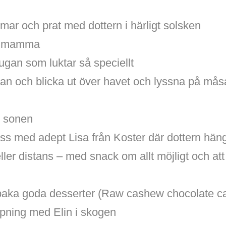
mar och prat med dottern i härligt solsken
n mamma
ugan som luktar så speciellt
dan och blicka ut över havet och lyssna på 
d sonen
ss med adept Lisa från Koster där dottern hän
eller distans – med snack om allt möjligt och at
baka goda desserter (Raw cashew chocolate 
pning med Elin i skogen