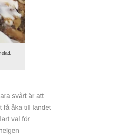
melad.
ra svårt är att
 få åka till landet
art val för
 helgen