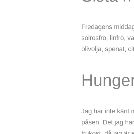
Fredagens middag 
solrosfrö, linfrö, 
olivolja, spenat, c
Hunge
Jag har inte känt 
påsen. Det jag har
frukost, då jag är