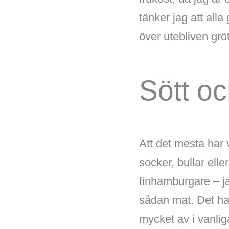
tänker jag att alla
över utebliven grö
Sött oc
Att det mesta har 
socker, bullar ell
finhamburgare – ja
sådan mat. Det har
mycket av i vanlig