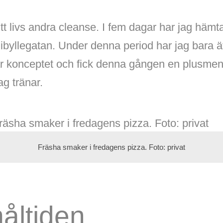
itt livs andra cleanse. I fem dagar har jag häm
ibyllegatan. Under denna period har jag bara 
ar konceptet och fick denna gången en plusmeny,
ag tränar.
Fräsha smaker i fredagens pizza. Foto: privat
åltiden