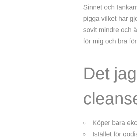
Sinnet och tankar
pigga vilket har gj
sovit mindre och är
för mig och bra för
Det jag
cleans
Köper bara ekol
Istället för go