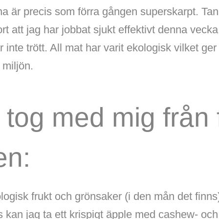
na är precis som förra gången superskarpt. Tan
ort att jag har jobbat sjukt effektivt denna veck
 inte trött. All mat har varit ekologisk vilket ge
 miljön.
 tog med mig från 
en:
ogisk frukt och grönsaker (i den mån det finns
dis kan jag ta ett krispigt äpple med cashew- 