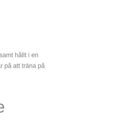
amt hållt i en
r på att träna på
e