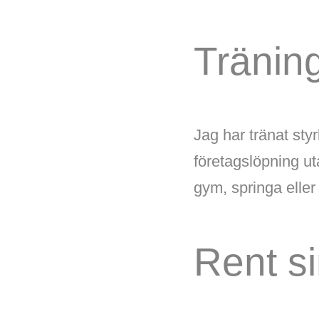
Tränin
Jag har tränat sty
företagslöpning ut
gym, springa elle
Rent s