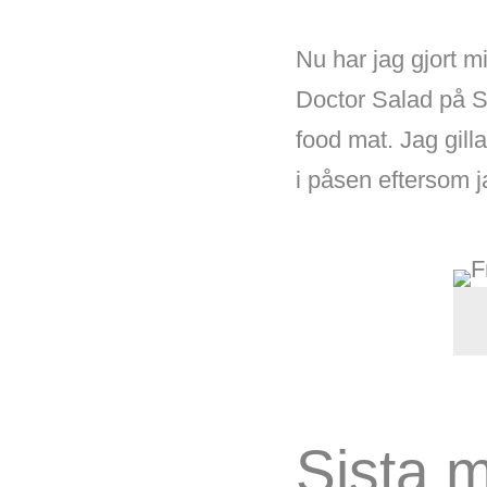
Nu har jag gjort m
Doctor Salad på S
food mat. Jag gill
i påsen eftersom j
Sista m