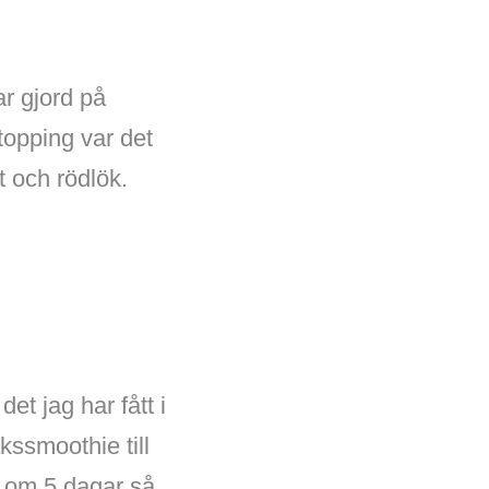
r gjord på
 topping var det
t och rödlök.
et jag har fått i
kssmoothie till
g om 5 dagar så