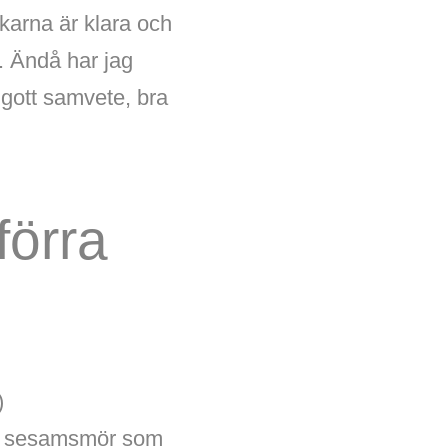
karna är klara och
a. Ändå har jag
r gott samvete, bra
förra
)
och sesamsmör som