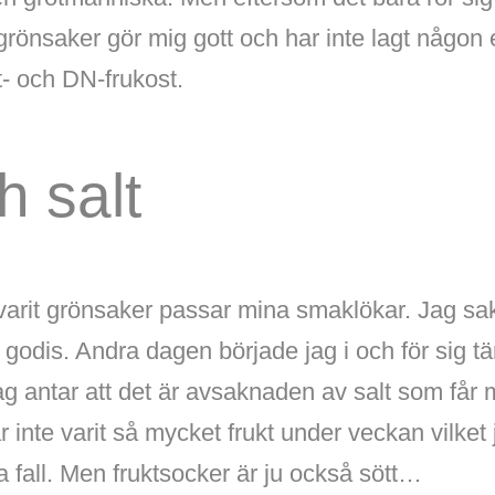
 grönsaker gör mig gott och har inte lagt någon 
t- och DN-frukost.
h salt
varit grönsaker passar mina smaklökar. Jag sak
er godis. Andra dagen började jag i och för sig t
g antar att det är avsaknaden av salt som får m
 inte varit så mycket frukt under veckan vilket 
a fall. Men fruktsocker är ju också sött…