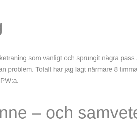
g
rketräning som vanligt och sprungit några pass s
an problem. Totalt har jag lagt närmare 8 timma
r PW:a.
inne – och samvet