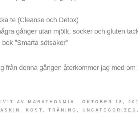
kka te (Cleanse och Detox)
några gånger utan mjölk, socker och gluten tac
bok ”Smarta sötsaker”
ig från denna gången återkommer jag med om 
IVIT AV
MARATHONMIA
OKTOBER 18, 20
ASKIN
,
KOST
,
TRÄNING
,
UNCATEGORIZED