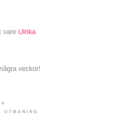
k vare
Ulrika
några veckor!
14
,
UTMANING