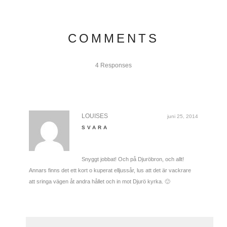
COMMENTS
4 Responses
LOUISES
juni 25, 2014
SVARA
Snyggt jobbat! Och på Djuröbron, och allt!
Annars finns det ett kort o kuperat elljussår, lus att det är vackrare
att sringa vägen åt andra hållet och in mot Djurö kyrka. 🙂