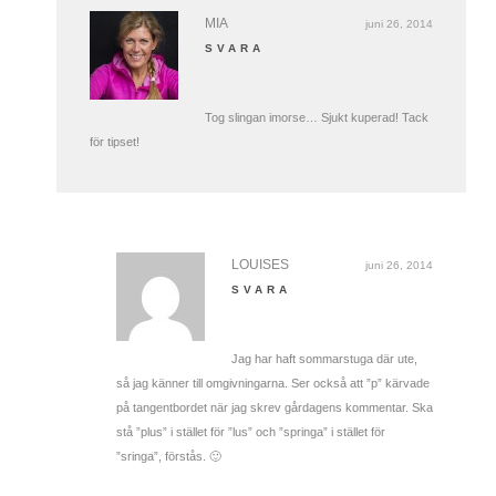
MIA
juni 26, 2014
SVARA
Tog slingan imorse… Sjukt kuperad! Tack
för tipset!
LOUISES
juni 26, 2014
SVARA
Jag har haft sommarstuga där ute,
så jag känner till omgivningarna. Ser också att ”p” kärvade
på tangentbordet när jag skrev gårdagens kommentar. Ska
stå ”plus” i stället för ”lus” och ”springa” i stället för
”sringa”, förstås. 🙂