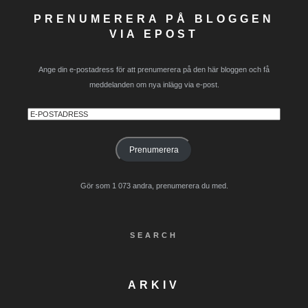
PRENUMERERA PÅ BLOGGEN
VIA EPOST
Ange din e-postadress för att prenumerera på den här bloggen och få
meddelanden om nya inlägg via e-post.
E-
postadress
Prenumerera
Gör som 1 073 andra, prenumerera du med.
SEARCH
ARKIV