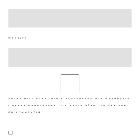
WEBSITE
SPARA MITT NAMN, MIN E-POSTADRESS OCH WEBBPLATS
I DENNA WEBBLÄSARE TILL NÄSTA GÅNG JAG SKRIVER
EN KOMMENTAR.