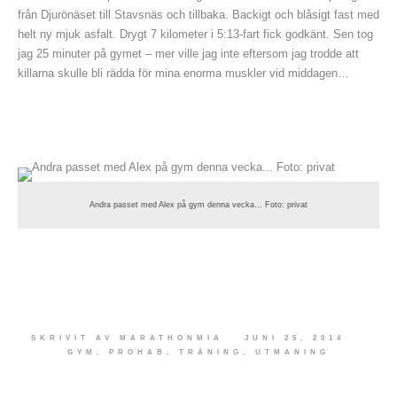
från Djurönäset till Stavsnäs och tillbaka. Backigt och blåsigt fast med
helt ny mjuk asfalt. Drygt 7 kilometer i 5:13-fart fick godkänt. Sen tog
jag 25 minuter på gymet – mer ville jag inte eftersom jag trodde att
killarna skulle bli rädda för mina enorma muskler vid middagen…
Andra passet med Alex på gym denna vecka… Foto: privat
SKRIVIT AV
MARATHONMIA
JUNI 25, 2014
GYM
,
PROHAB
,
TRÄNING
,
UTMANING