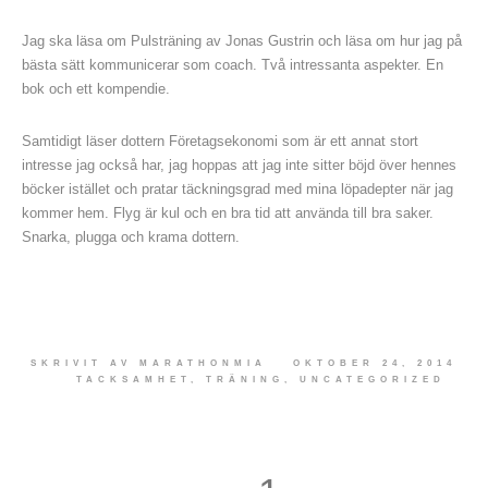
Jag ska läsa om Pulsträning av Jonas Gustrin och läsa om hur jag på
bästa sätt kommunicerar som coach. Två intressanta aspekter. En
bok och ett kompendie.
Samtidigt läser dottern Företagsekonomi som är ett annat stort
intresse jag också har, jag hoppas att jag inte sitter böjd över hennes
böcker istället och pratar täckningsgrad med mina löpadepter när jag
kommer hem. Flyg är kul och en bra tid att använda till bra saker.
Snarka, plugga och krama dottern.
SKRIVIT AV
MARATHONMIA
OKTOBER 24, 2014
TACKSAMHET
,
TRÄNING
,
UNCATEGORIZED