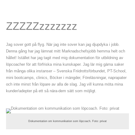
1
ZZZZZzzzzzzz
Jag sover gott på flyg. När jag inte sover kan jag djupdyka i jobb.
Denna gång har jag lämnat mitt Marknadschefsjobb hemma helt och
hållet! Istället har jag tagit med mig dokumentation för utbildning av
löpcoacher för att förfriska mina kunskaper. Jag lär mig gärna saker
från många olika instanser – Svenska Friidrottsförbundet, PT-School,
mini bootcamps, clinics, Böcker i mängder, Föreläsningar, naprapater
och inte minst från löpare av alla de slag. Jag vill kunna möta mina
kunder/adepter på ett så nära-dem sätt som möjligt.
Dokumentation om kommunikation som löpcoach. Foto: privat