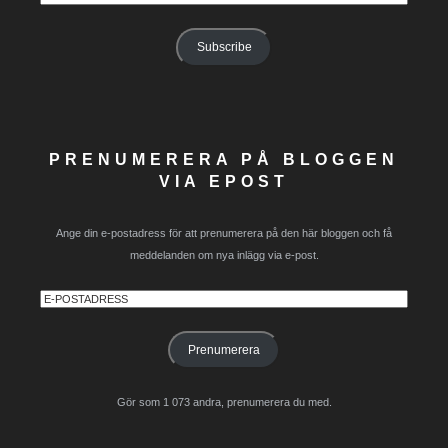
Address
Subscribe
PRENUMERERA PÅ BLOGGEN
VIA EPOST
Ange din e-postadress för att prenumerera på den här bloggen och få
meddelanden om nya inlägg via e-post.
E-
postadress
Prenumerera
Gör som 1 073 andra, prenumerera du med.