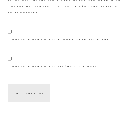
I DENNA WEBBLÄSARE TILL NÄSTA GÅNG JAG SKRIVER
EN KOMMENTAR.
MEDDELA MIG OM NYA KOMMENTARER VIA E-POST.
MEDDELA MIG OM NYA INLÄGG VIA E-POST.