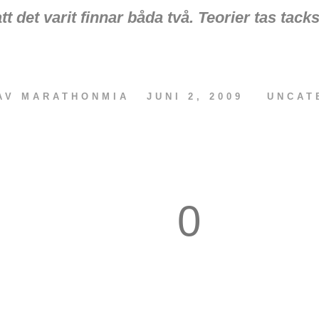
t det varit finnar båda två. Teorier tas tac
 AV
MARATHONMIA
JUNI 2, 2009
UNCAT
0
1