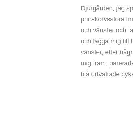
Djurgården, jag s
prinskorvsstora tin
och vänster och fak
och lägga mig till
vänster, efter nå
mig fram, parerade
blå urtvättade cy