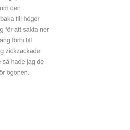
rsom den
lbaka till höger
g för att sakta ner
g förbi till
ag zickzackade
e så hade jag de
för ögonen.