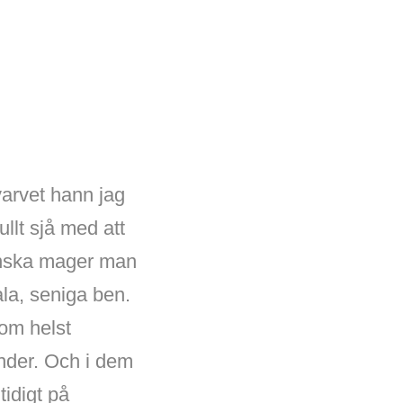
arvet hann jag
llt sjå med att
anska mager man
ala, seniga ben.
som helst
under. Och i dem
idigt på