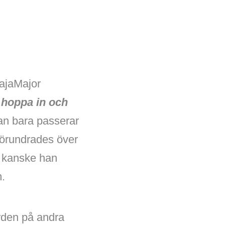
BajaMajor
 hoppa in och
an bara passerar
 förundrades över
å kanske han
m.
rden på andra