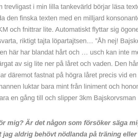
trevligast i min lilla tankevärld börjar läsa tex
yda den finska texten med en milljard konsonan
och fnittrar lite. Automatiskt flyttar sig ögon
svarta, riktigt tajta löpartajtsen… ”Åh nej! Baj
Den här har blandat hårt och … usch kan inte me
rgat av sig lite ner på låret och vaden. Den hård
ar däremot fastnat på högra låret precis vid en
mannen luktar bara mint från liniment och hono
bara en gång till och slipper 3km Bajskorvsma
ör mig? Är det någon som försöker säga mi
att jag aldrig behövt nödlanda på träning ell