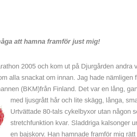
ga att hamna framför just mig!
rathon 2005 och kom ut på Djurgården andra v
 som alla snackat om innan. Jag hade nämligen fu
annen (BKM)från Finland. Det var en lång, g
med ljusgrått hår
och lite skägg, långa, sm
Urtvättade 80-tals cykelbyxor utan någon 
stretchfunktion kvar. Sladdriga kalsonger 
en bajskorv. Han hamnade framför mig rätt t