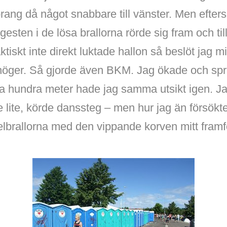
prang då något snabbare till vänster. Men efte
gesten i de lösa brallorna rörde sig fram och til
tiskt inte direkt luktade hallon så beslöt jag mi
 höger. Så gjorde även BKM. Jag ökade och spran
gra hundra meter hade jag samma utsikt igen. J
 lite, körde danssteg – men hur jag än försökt
kelbrallorna med den vippande korven mitt fram