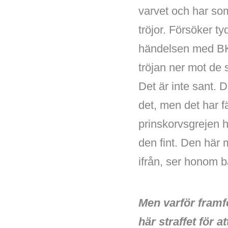
varvet och har som 
tröjor. Försöker t
händelsen med BKM 
tröjan ner mot de 
Det är inte sant. 
det, men det har fä
prinskorvsgrejen h
den fint. Den här 
ifrån, ser honom 
Men varför framf
här straffet för 