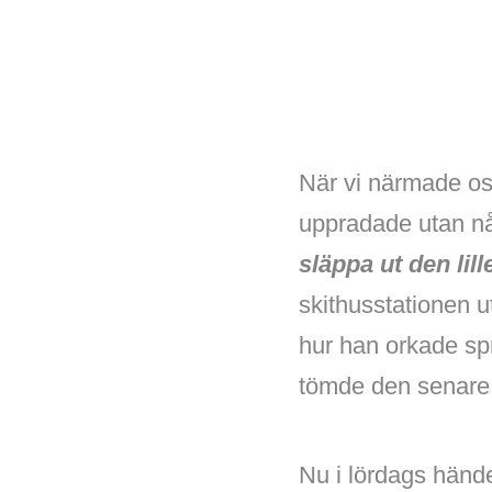
När vi närmade os
uppradade utan n
släppa ut den lil
skithusstationen u
hur han orkade sp
tömde den senare –
Nu i lördags händ