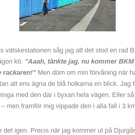
s vätskestationen såg jag att det stod en rad 
ågon kö.
”Aaah, tänkte jag, nu kommer BKM
le rackaren!”
Men döm om min förvåning när h
tan att ens ägna de blå holkarna en blick. Jag
ringa med den där i byxan hela vägen. Eller s
 men framför mig vippade den i alla fall i 3 k
e det igen. Precis när jag kommer ut på Djurgå