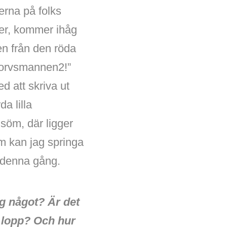
terna på folks
ter, kommer ihåg
en från den röda
skorvsmannen2!”
d att skriva ut
a lilla
 söm, där ligger
m kan jag springa
n denna gång.
g något? Är det
er lopp? Och hur