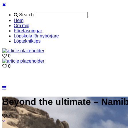
Search
Hem
Om mig
Föreläsningar
Löpskola för nybörjare
Löptekniktips
0
0
Beyond the ultimate – Namib
7