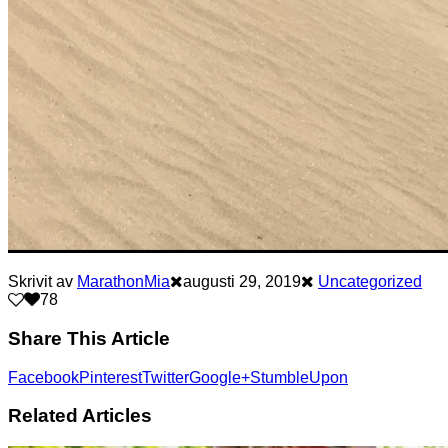
Skrivit av
MarathonMia
augusti 29, 2019
Uncategorized
7
8
Share This Article
Facebook
Pinterest
Twitter
Google+
StumbleUpon
Related Articles