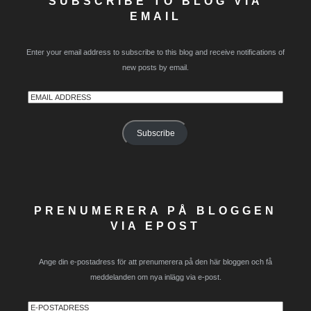
SUBSCRIBE TO BLOG VIA
EMAIL
Enter your email address to subscribe to this blog and receive notifications of
new posts by email.
Email
Address
Subscribe
PRENUMERERA PÅ BLOGGEN
VIA EPOST
Ange din e-postadress för att prenumerera på den här bloggen och få
meddelanden om nya inlägg via e-post.
E-