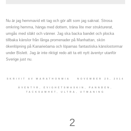
Nu är jag hemmavid ett tag och gör allt som jag saknat. Strosa
omkring hemma, hänga med dottern, träna lite mer strukturerat,
umgås med släkt och vänner. Jag ska backa bandet och plocka
tillbaka känslor från långa promenader på Manhattan, skön
ökenlöpning på Kanarieöarna och löparnas fantastiska känslostormar
under Bislett. Jag är inte riktigt redo att ta ett nytt äventyr utanför
Sverige just nu.
SKRIVIT AV
MARATHONMIA
NOVEMBER 25, 2014
ÄVENTYR
,
EVIGHETSMASKIN
,
PANNBEN
,
TACKSAMHET
,
ULTRA
,
UTMANING
2