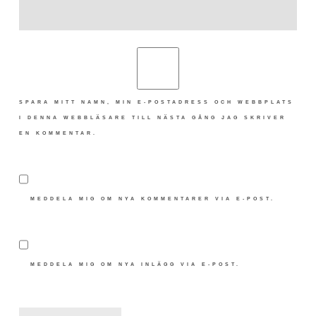
SPARA MITT NAMN, MIN E-POSTADRESS OCH WEBBPLATS
I DENNA WEBBLÄSARE TILL NÄSTA GÅNG JAG SKRIVER
EN KOMMENTAR.
MEDDELA MIG OM NYA KOMMENTARER VIA E-POST.
MEDDELA MIG OM NYA INLÄGG VIA E-POST.