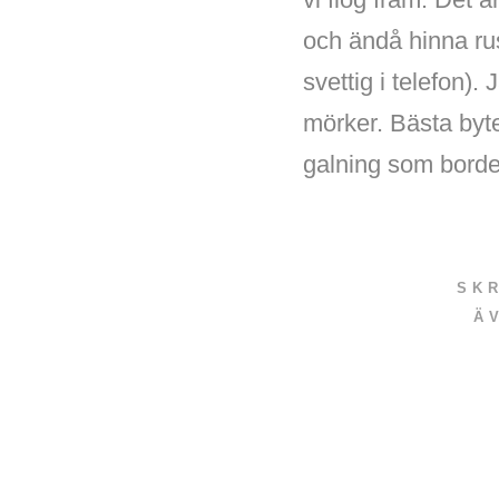
och ändå hinna rus
svettig i telefon)
mörker. Bästa byte
galning som borde
SK
Ä