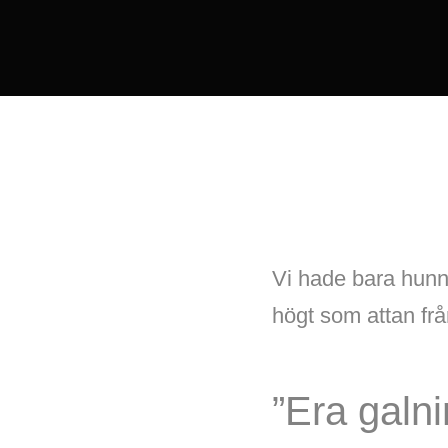
Vi hade bara hunni
högt som attan fr
”Era galn