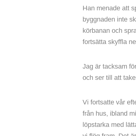
Han menade att spr
byggnaden inte sku
körbanan och spra
fortsätta skyffla 
Jag är tacksam för
och ser till att ta
Vi fortsatte vår 
från hus, ibland m
löpstarka med lät
vi flög fram. Det ä