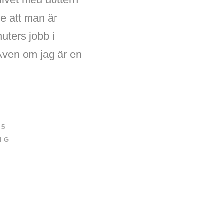
e att man är
uters jobb i
 Även om jag är en
15
NG