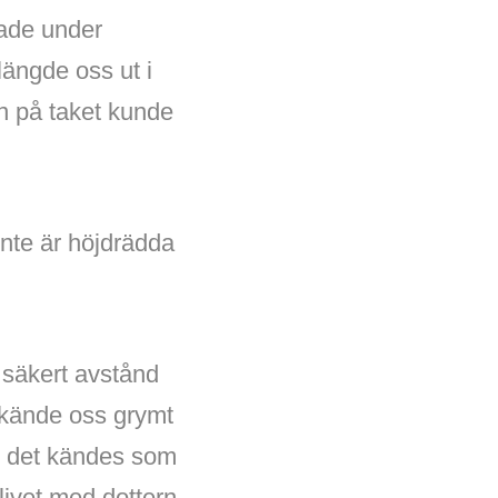
rade under
längde oss ut i
n på taket kunde
inte är höjdrädda
 säkert avstånd
h kände oss grymt
h det kändes som
 livet med dottern