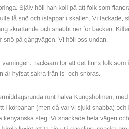
inga. Själv höll han koll på att folk som flane
lle få snö och istappar i skallen. Vi tackade, s
ng skrattande och snabbt ner för backen. Kille
ner snö på gångvägen. Vi höll oss undan.
 varningen. Tacksam för att det finns folk som 
ken är hyfsat säkra från is- och snöras.
eftermiddagsrunda runt halva Kungsholmen, med
itt i körbanan (men då var vi sjukt snabba) oc
ta kenyanska steg. Vi snackade hela vägen oc
r himla lyxigt att ta sig ut i dagsljus, snacka om