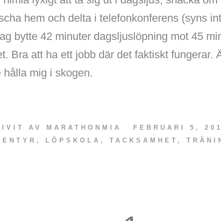
cha hem och delta i telefonkonferens (syns int
. Jag bytte 42 minuter dagsljuslöpning mot 45 min
t. Bra att ha ett jobb där det faktiskt fungerar.
 hålla mig i skogen.
RIVIT AV
MARATHONMIA
FEBRUARI 5, 20
VENTYR
,
LÖPSKOLA
,
TACKSAMHET
,
TRÄNI