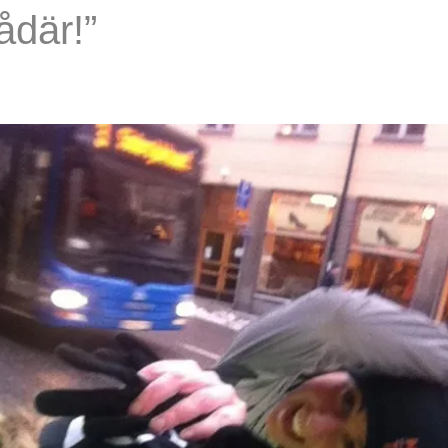
ådär!”