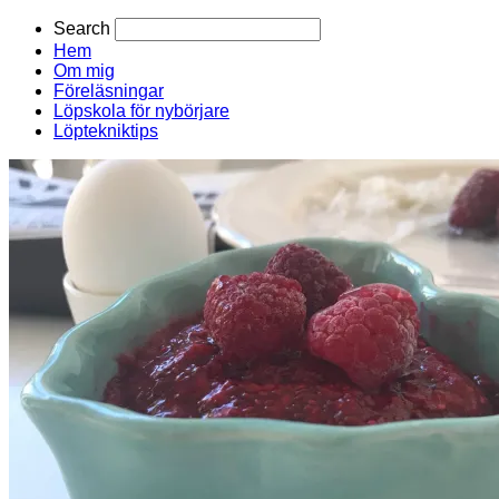
Search
Hem
Om mig
Föreläsningar
Löpskola för nybörjare
Löptekniktips