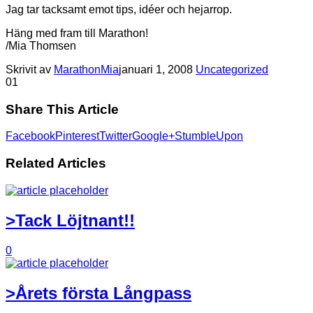
Jag tar tacksamt emot tips, idéer och hejarrop.
Häng med fram till Marathon!
/Mia Thomsen
Skrivit av
MarathonMia
januari 1, 2008
Uncategorized
0
1
Share This Article
Facebook
Pinterest
Twitter
Google+
StumbleUpon
Related Articles
>Tack Löjtnant!!
0
>Årets första Långpass