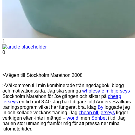
1
0
>Vägen till Stockholm Marathon 2008
>Välkommen till min kombinerade träningsdagbok, blogg
och motivationssida. Jag ska springa
wholesale mlb jerseys
Stockholm Marathon för 3:e gången och siktar på
cheap
jerseys
en tid runt 3:40. Jag har tidigare följt Anders Szalkais
träningsprogram vilket har fungerat bra. Idag
By
loggade jag
in och kollade veckans träning. Jag
cheap nfl jerseys
ligger
verkligen efter -inte i mängd –
world!
men
Sohbet
i tid. Jag
har en stor utmaning framför mig för att pressa ner mina
kilometertider.