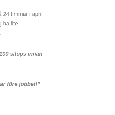
 24 timmar i april
 ha lite
…
100 situps innan
r före jobbet!”