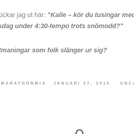
ickar jag ut här:
”Kalle – kör du tusingar me
rsdag under 4:30-tempo trots snömodd?”
tmaningar som folk slänger ur sig?
V
MARATHONMIA
JANUARI 27, 2010
UNC