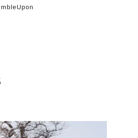
umbleUpon
S