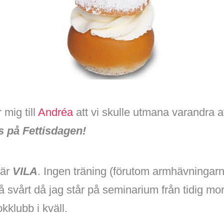
 mig till
Andréa
att vi skulle utmana varandra a
s på Fettisdagen!
 är
VILA
. Ingen träning (förutom armhävningar
e så svårt då jag står på seminarium från tidig m
klubb i kväll.