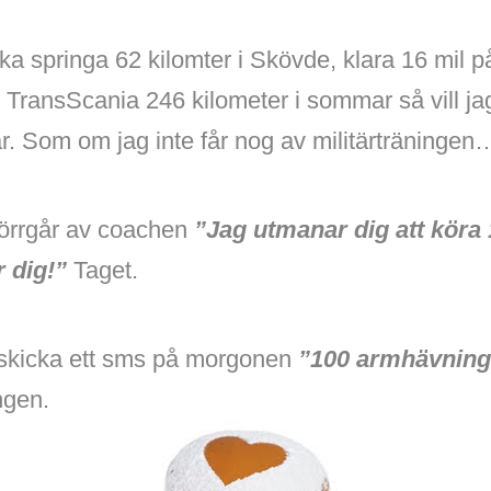
ka springa 62 kilomter i Skövde, klara 16 mil på
ransScania 246 kilometer i sommar så vill jag
. Som om jag inte får nog av militärträningen
 förrgår av coachen
”Jag utmanar dig att köra 
 dig!”
Taget.
 skicka ett sms på morgonen
”100
armhävninga
ngen.