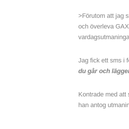
>Förutom att jag s
och överleva GAX T
vardagsutmaningar
Jag fick ett sms i
du går och lägger
Kontrade med att
han antog utmani