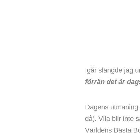
Igår slängde jag ur
förrän det är dag
Dagens utmaning
då). Vila blir int
Världens Bästa Bok