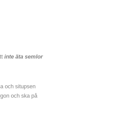
tt
inte äta semlor
na och situpsen
orgon och ska på