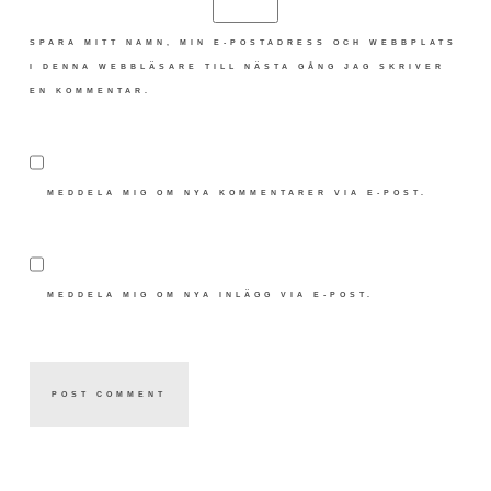
SPARA MITT NAMN, MIN E-POSTADRESS OCH WEBBPLATS
I DENNA WEBBLÄSARE TILL NÄSTA GÅNG JAG SKRIVER
EN KOMMENTAR.
MEDDELA MIG OM NYA KOMMENTARER VIA E-POST.
MEDDELA MIG OM NYA INLÄGG VIA E-POST.