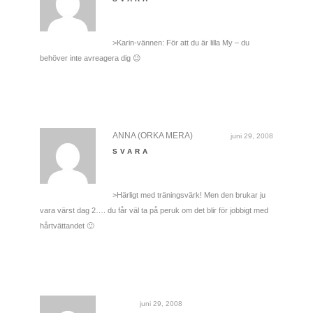
>Karin-vännen: För att du är lilla My – du
behöver inte avreagera dig 😉
ANNA (ORKA MERA)
juni 29, 2008
SVARA
>Härligt med träningsvärk! Men den brukar ju
vara värst dag 2…. du får väl ta på peruk om det blir för jobbigt med
hårtvättandet 🙂
juni 29, 2008