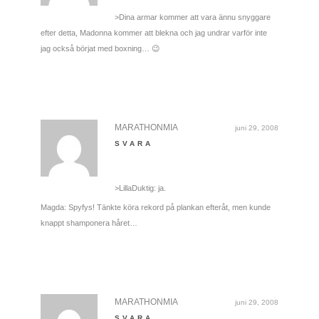
>Dina armar kommer att vara ännu snyggare
efter detta, Madonna kommer att blekna och jag undrar varför inte
jag också börjat med boxning… 😉
MARATHONMIA
juni 29, 2008
SVARA
>LillaDuktig: ja.
Magda: Spyfys! Tänkte köra rekord på plankan efteråt, men kunde
knappt shamponera håret…
MARATHONMIA
juni 29, 2008
SVARA