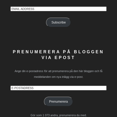
Email
Address
Subscribe
PRENUMERERA PÅ BLOGGEN
VIA EPOST
Ange din e-postadress för att prenumerera på den här bloggen och få
meddelanden om nya inlägg via e-post.
E-
postadress
Prenumerera
Gör som 1 073 andra, prenumerera du med.