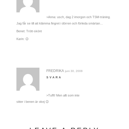
>Anna: usch, dag 2 imorgon och TSM-träning.
Jag får se till att klämma fingret i dörren och förleda smärtan…
Benet: Trött-skönt
Karin: 😉
FREDRIKA
juni 30, 2008
SVARA
>Tufft! Men allt som inte
sitter i benen är okej 😉