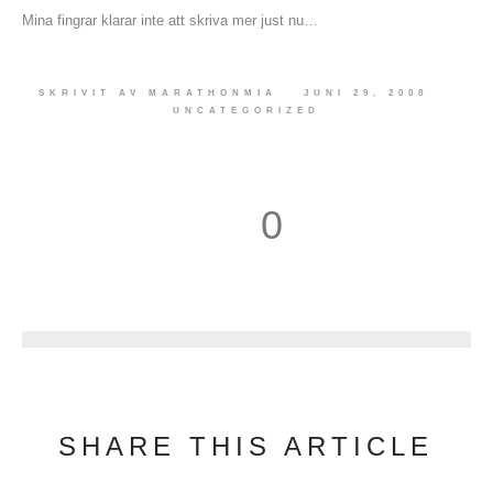
Mina fingrar klarar inte att skriva mer just nu…
SKRIVIT AV
MARATHONMIA
JUNI 29, 2008
UNCATEGORIZED
0
1
SHARE THIS ARTICLE