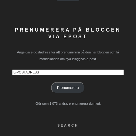
PRENUMERERA PÅ BLOGGEN
VIA EPOST
Ange din e-postadress för att prenumerera på den här bloggen och få
meddelanden om nya inlägg via e-post.
E-
postadress
Prenumerera
Gör som 1 073 andra, prenumerera du med.
SEARCH