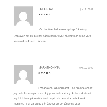
FREDRIKA
juni 9, 2009
SVARA
>Du behöver helt enkelt springa Jättelångt.
Och även om du inte har några naglar kvar, så kommer du att vara
vackrast på festen. Sådeså.
MARATHONMIA
juni 10, 2009
SVARA
>Magdalena: Oh herregott – jag drömde om att
jag hade löstånaglar, men att jag svettades så mycket om stortn att
jag fick klistra på en rödmålad nagel och de andra hade fransk
manikyr….För att slippa sån ångest blir det tågömda skor.