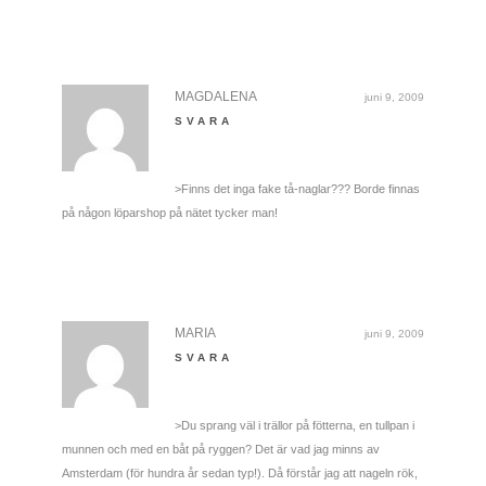
MAGDALENA
juni 9, 2009
SVARA
>Finns det inga fake tå-naglar??? Borde finnas
på någon löparshop på nätet tycker man!
MARIA
juni 9, 2009
SVARA
>Du sprang väl i trällor på fötterna, en tullpan i
munnen och med en båt på ryggen? Det är vad jag minns av
Amsterdam (för hundra år sedan typ!). Då förstår jag att nageln rök,