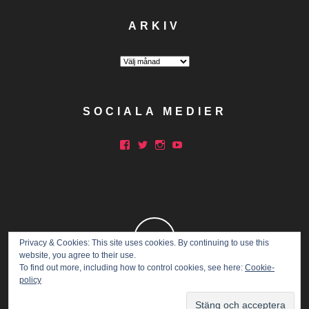
ARKIV
Arkiv
SOCIALA MEDIER
Facebook
Twitter
Instagram
YouTube
Privacy & Cookies: This site uses cookies. By continuing to use this
website, you agree to their use.
To find out more, including how to control cookies, see here:
Cookie-
policy
Copyright © 2015 Marathon Mia.