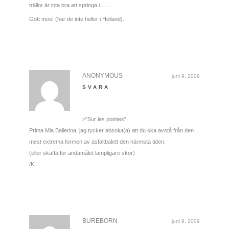
trällor är inte bra att springa i…….
Gött mos! (har de inte heller i Holland).
ANONYMOUS
juni 9, 2009
SVARA
>"Sur les pointes"
Prima Mia Ballerina, jag tycker absolut(a) att du ska avstå från den
mest extrema formen av asfaltbalett den närmsta tiden.
(eller skaffa för ändamålet lämpligare skor)
/K.
BUREBORN
juni 9, 2009