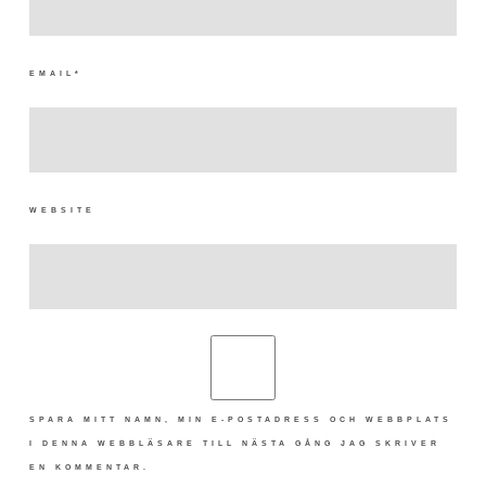
EMAIL
*
WEBSITE
SPARA MITT NAMN, MIN E-POSTADRESS OCH WEBBPLATS
I DENNA WEBBLÄSARE TILL NÄSTA GÅNG JAG SKRIVER
EN KOMMENTAR.