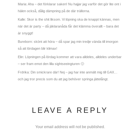
Maria: Aha – det förklarar saken! Nu hajjar jag varför det gör lite ont i
hälen också, dålig dämpning på de där trällorna.
Kalle: Skor is the shit liksom. Vi löpning ska de knappt kännas, men
när det är party – då jäklaranåda får det klämma överallt – bara det
är snyggt!
Bureborn: skönt att höra – då spar jag min tredje vända till imorgon
så att lördagen blir klimax!
Elin: Löpningen på lördag kommer att vara alldeles, alldeles underbar
– ser fram emot den lilla sightseeingturen 🙂
Frdrika: Din smickrare där! Nej – jag har inte anmält mig till GAX…
och jag tror precis som du att jag behöver springa jättelångt.
LEAVE A REPLY
Your email address will not be published.