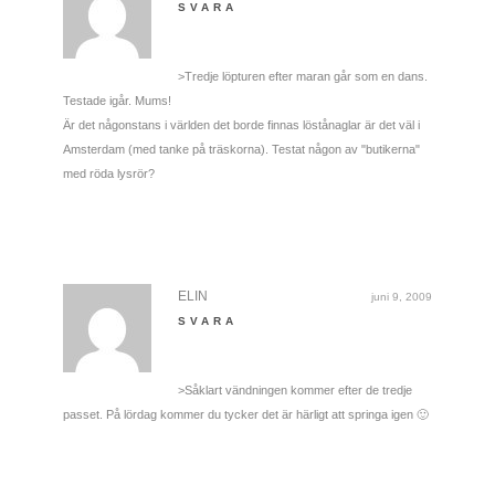
SVARA
>Tredje löpturen efter maran går som en dans.
Testade igår. Mums!
Är det någonstans i världen det borde finnas löstånaglar är det väl i
Amsterdam (med tanke på träskorna). Testat någon av "butikerna"
med röda lysrör?
ELIN
juni 9, 2009
SVARA
>Såklart vändningen kommer efter de tredje
passet. På lördag kommer du tycker det är härligt att springa igen 🙂