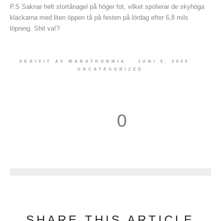
P.S Saknar helt stortånagel på höger fot, vilket spolierar de skyhöga
klackarna med liten öppen tå på festen på lördag efter 6,8 mils
löpning. Shit va!?
SKRIVIT AV
MARATHONMIA
JUNI 9, 2009
UNCATEGORIZED
0
1
SHARE THIS ARTICLE