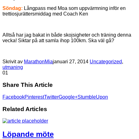
Söndag:
Långpass med Moa som uppvärmning inför en
trettiosjurättersmiddag med Coach Ken
Alltså har jag bakat in både skojsigheter och träning denna
vecka! Siktar på att samla ihop 100km. Ska väl gå?
Skrivit av
MarathonMia
januari 27, 2014
Uncategorized
,
utmaning
0
1
Share This Article
Facebook
Pinterest
Twitter
Google+
StumbleUpon
Related Articles
Löpande möte