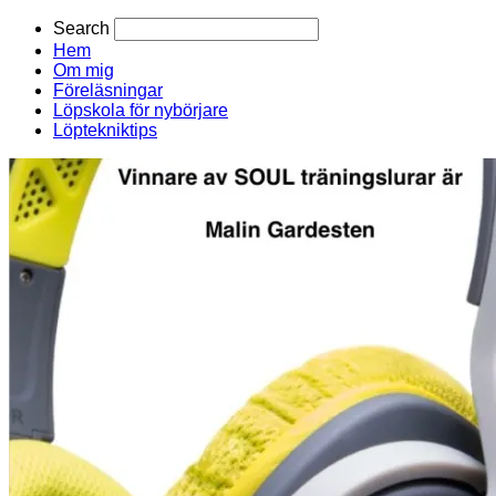
Search
Hem
Om mig
Föreläsningar
Löpskola för nybörjare
Löptekniktips