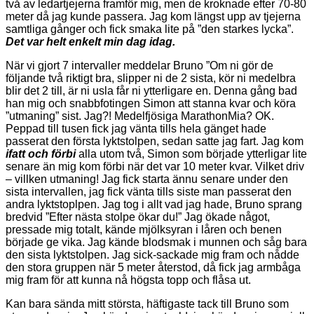
två av ledartjejerna framför mig, men de kroknade efter 70-80
meter då jag kunde passera. Jag kom längst upp av tjejerna
samtliga gånger och fick smaka lite på ”den starkes lycka”.
Det var helt enkelt min dag idag.
När vi gjort 7 intervaller meddelar Bruno ”Om ni gör de
följande två riktigt bra, slipper ni de 2 sista, kör ni medelbra
blir det 2 till, är ni usla får ni ytterligare en. Denna gång bad
han mig och snabbfotingen Simon att stanna kvar och köra
”utmaning” sist. Jag?! Medelfjösiga MarathonMia? OK.
Peppad till tusen fick jag vänta tills hela gänget hade
passerat den första lyktstolpen, sedan satte jag fart. Jag kom
ifatt och förbi
alla utom två, Simon som började ytterligar lite
senare än mig kom förbi när det var 10 meter kvar. Vilket driv
– villken utmaning! Jag fick starta ännu senare under den
sista intervallen, jag fick vänta tills siste man passerat den
andra lyktstoplpen. Jag tog i allt vad jag hade, Bruno sprang
bredvid ”Efter nästa stolpe ökar du!” Jag ökade något,
pressade mig totalt, kände mjölksyran i låren och benen
började ge vika. Jag kände blodsmak i munnen och såg bara
den sista lyktstolpen. Jag sick-sackade mig fram och nådde
den stora gruppen när 5 meter återstod, då fick jag armbåga
mig fram för att kunna nå högsta topp och flåsa ut.
Kan bara sända mitt största, häftigaste tack till Bruno som