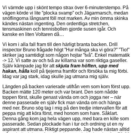
Vi värmde upp i skönt tempo strax över 6-minuterstempo. På
vägen körde vi lite ”plocka svamp” och Jägarmarsch, medan
snöflingorna långsamt föll mot marken. Av min ömma skinka
kändes nästan ingenting. Den ordentliga stretchen,
tensmaskinen och tennisbollen gjorde susen igår. Och
kanske en liten Voltaren då…
Vi kom i alla fall fram till den härligt branta backen. Drill
inspector Bruno frågade högt ”Hur många ska vi göra?” ”Tio!”
skriker jag samtidigt som någon hojtar ”två”. Enkel matematik
-> 12. Vi satte av och två av killarna var som riktiga gaseller.
Själv kämpade jag för att
skjuta fram höften, upp med
hakan, hålla
koll på tjejerna framför och försöka ta mig förbi.
Idag var jag stark, idag skulle jag utmana mig själv.
Längden på backen varierade utifrån vem som kom först upp.
Backen mätte 120 meter och var brant. Den som nådde
toppen först, skulle genast vända om och jogga ner – när
denne passerade en själv fick man vända om och hänga
med ner. Bruno sög tag i mig på den tredje intervallen för att
peppa mig att köra först, med honom som hare. Såklart.
Denna gång kom jag hela vägen upp, med bara en kille som
passerade. Sedan plockade han i tur och ordning ut en ny
aspirant att utmana. Riktigt peppande. Jag hade nästan alltid