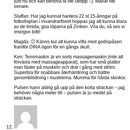
just nu och kan behöva få lite utlopp :-). Mailar lite
senare.
Staffan: Har jag kunnat hantera 22 st 15-åringar på
fotbollsplan i invandrarförort hoppas jag att kunna klara
av de timida, goa löparna på Zinken. Vila du, så ses vi
imorgon bitti!
Magda: 🙂 Känns kul att kunna vifta med godispåsen
framför DINA ögon för en gångs skull.
Ken: Tensmaskin är en sorts massagemaskin (inte att
förväxla med massageapparat), som har små plattor
man fäster på muskeln och drar i gång med ström.
Superbra för snabbare återhämtning och bättre
genomblödning i musklerna. Mumma för hårda skinkor.
Pulsen hann aldrig gå upp på den korta sträckan – jag
behöver några meter till – pulsen är ju medel på
sträckan.