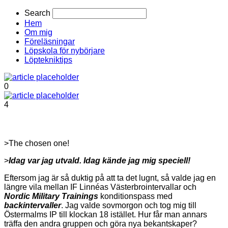
Search
Hem
Om mig
Föreläsningar
Löpskola för nybörjare
Löptekniktips
0
4
>The chosen one!
>
Idag var jag utvald. Idag kände jag mig speciell!
Eftersom jag är så duktig på att ta det lugnt, så valde jag en
längre vila mellan IF Linnéas Västerbrointervallar och
Nordic Military Trainings
konditionspass med
backintervaller
. Jag valde sovmorgon och tog mig till
Östermalms IP till klockan 18 istället. Hur får man annars
träffa den andra gruppen och göra nya bekantskaper?