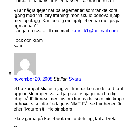
Förstår dina känslor efter passen, saknar dem så:)
Vi är några tjejer här på regementet som tänkte köra
igång med ”military training” men skulle behöva hjälp
med upplägg. Kan be dig om hjälp eller har du tips på
ngn annan?
Får gärna svara till min mail:
karin_k1@hotmail.com
Tack och kram
karin
november 20, 2008
Staffan
Svara
>Bra kämpat Mia och jag vet hur backen är det är brant
uppför. Meningen var att jag skulle hjälp coacha dig
idag på IF linnea, men just nu känns det som min kropp
behöver vila inför fredagens NMT. Får se hur benen är
efter flygturen till Helsingborg.
Skriv gärna på Facebook om fördelning, kul att veta.