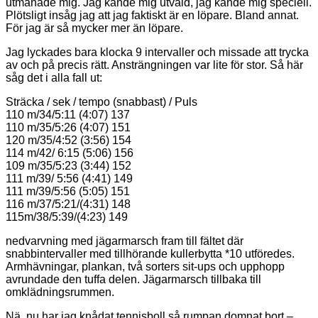
utmanade mig. Jag kände mig utvald, jag kände mig speciell.
Plötsligt insåg jag att jag faktiskt är en löpare. Bland annat.
För jag är så mycker mer än löpare.
Jag lyckades bara klocka 9 intervaller och missade att trycka
av och på precis rätt. Ansträngningen var lite för stor. Så här
såg det i alla fall ut:
Sträcka / sek / tempo (snabbast) / Puls
110 m/34/5:11 (4:07) 137
110 m/35/5:26 (4:07) 151
120 m/35/4:52 (3:56) 154
114 m/42/ 6:15 (5:06) 156
109 m/35/5:23 (3:44) 152
111 m/39/ 5:56 (4:41) 149
111 m/39/5:56 (5:05) 151
116 m/37/5:21/(4:31) 148
115m/38/5:39/(4:23) 149
nedvarvning med jägarmarsch fram till fältet där
snabbintervaller med tillhörande kullerbytta *10 utföredes.
Armhävningar, plankan, två sorters sit-ups och upphopp
avrundade den tuffa delen. Jägarmarsch tillbaka till
omklädningsrummen.
Nä, nu har jag knådat tennisboll så rumpan domnat bort –