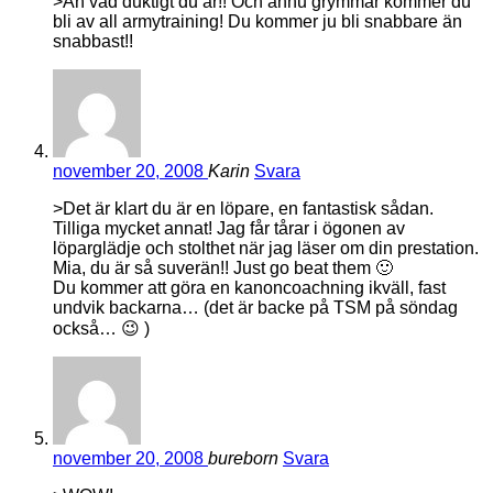
>Åh vad duktigt du är!! Och ännu grymmar kommer du
bli av all armytraining! Du kommer ju bli snabbare än
snabbast!!
november 20, 2008
Karin
Svara
>Det är klart du är en löpare, en fantastisk sådan.
Tilliga mycket annat! Jag får tårar i ögonen av
löparglädje och stolthet när jag läser om din prestation.
Mia, du är så suverän!! Just go beat them 🙂
Du kommer att göra en kanoncoachning ikväll, fast
undvik backarna… (det är backe på TSM på söndag
också… 😉 )
november 20, 2008
bureborn
Svara