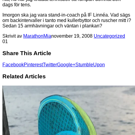
dags för tens.
Imorgon ska jag vara stand-in-coach på IF Linnéa. Vad sägs
om backintervaller i tanto med kullerbyttor och ruscher mitt i?
Sedan 15 armhävningar och väntan i plankan?
Skrivit av
MarathonMia
november 19, 2008
Uncategorized
0
1
Share This Article
Facebook
Pinterest
Twitter
Google+
StumbleUpon
Related Articles