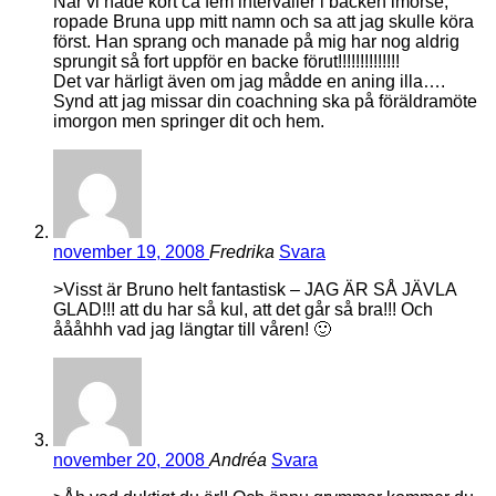
När vi hade kört ca fem intervaller i backen imorse,
ropade Bruna upp mitt namn och sa att jag skulle köra
först. Han sprang och manade på mig har nog aldrig
sprungit så fort uppför en backe förut!!!!!!!!!!!!!!
Det var härligt även om jag mådde en aning illa….
Synd att jag missar din coachning ska på föräldramöte
imorgon men springer dit och hem.
november 19, 2008
Fredrika
Svara
>Visst är Bruno helt fantastisk – JAG ÄR SÅ JÄVLA
GLAD!!! att du har så kul, att det går så bra!!! Och
åååhhh vad jag längtar till våren! 🙂
november 20, 2008
Andréa
Svara