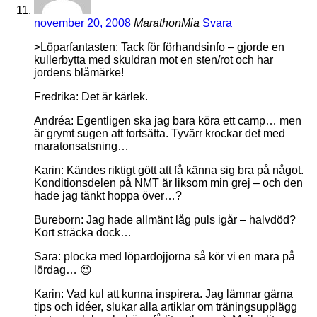
november 20, 2008
MarathonMia
Svara
>Löparfantasten: Tack för förhandsinfo – gjorde en
kullerbytta med skuldran mot en sten/rot och har
jordens blåmärke!
Fredrika: Det är kärlek.
Andréa: Egentligen ska jag bara köra ett camp… men
är grymt sugen att fortsätta. Tyvärr krockar det med
maratonsatsning…
Karin: Kändes riktigt gött att få känna sig bra på något.
Konditionsdelen på NMT är liksom min grej – och den
hade jag tänkt hoppa över…?
Bureborn: Jag hade allmänt låg puls igår – halvdöd?
Kort sträcka dock…
Sara: plocka med löpardojjorna så kör vi en mara på
lördag… 😉
Karin: Vad kul att kunna inspirera. Jag lämnar gärna
tips och idéer, slukar alla artiklar om träningsupplägg