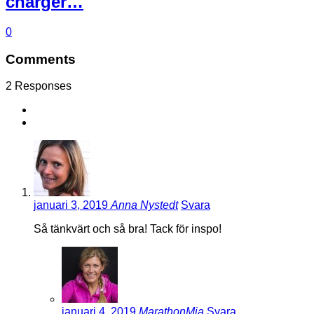
charger…
0
Comments
2 Responses
januari 3, 2019
Anna Nystedt
Svara
Så tänkvärt och så bra! Tack för inspo!
januari 4, 2019
MarathonMia
Svara