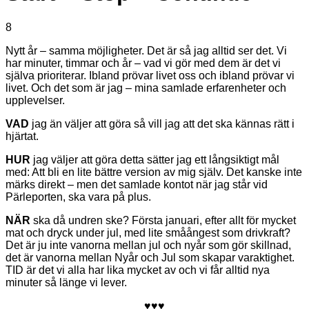
8
Nytt år – samma möjligheter. Det är så jag alltid ser det. Vi
har minuter, timmar och år – vad vi gör med dem är det vi
själva prioriterar. Ibland prövar livet oss och ibland prövar vi
livet. Och det som är jag – mina samlade erfarenheter och
upplevelser.
VAD
jag än väljer att göra så vill jag att det ska kännas rätt i
hjärtat.
HUR
jag väljer att göra detta sätter jag ett långsiktigt mål
med: Att bli en lite bättre version av mig själv. Det kanske inte
märks direkt – men det samlade kontot när jag står vid
Pärleporten, ska vara på plus.
NÄR
ska då undren ske? Första januari, efter allt för mycket
mat och dryck under jul, med lite småångest som drivkraft?
Det är ju inte vanorna mellan jul och nyår som gör skillnad,
det är vanorna mellan Nyår och Jul som skapar varaktighet.
TID är det vi alla har lika mycket av och vi får alltid nya
minuter så länge vi lever.
♥♥♥