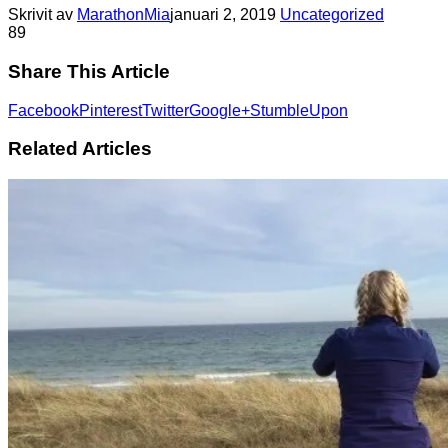
Skrivit av
MarathonMia
januari 2, 2019
Uncategorized
8
9
Share This Article
Facebook
Pinterest
Twitter
Google+
StumbleUpon
Related Articles