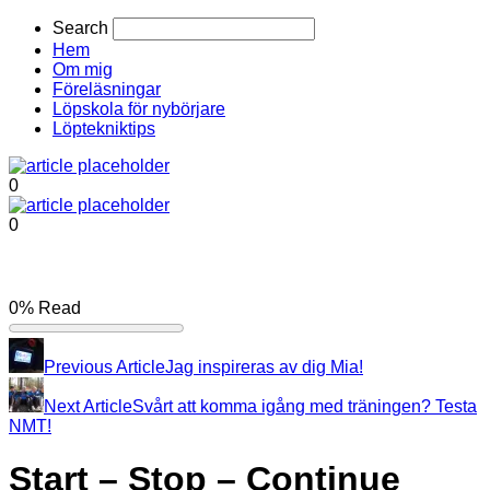
Search
Hem
Om mig
Föreläsningar
Löpskola för nybörjare
Löptekniktips
0
0
0%
Read
Previous Article
Jag inspireras av dig Mia!
Next Article
Svårt att komma igång med träningen? Testa
NMT!
Start – Stop – Continue