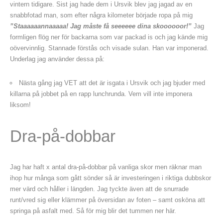
vintern tidigare. Sist jag hade dem i Ursvik blev jag jagad av en
snabbfotad man, som efter några kilometer började ropa på mig
”Staaaaaannaaaaa! Jag måste få seeeeee dina skoooooor!”
Jag
formligen flög ner för backarna som var packad is och jag kände mig
oövervinnlig. Stannade förstås och visade sulan. Han var imponerad.
Underlag jag använder dessa på:
Nästa gång jag VET att det är isgata i Ursvik och jag bjuder med
killarna på jobbet på en rapp lunchrunda. Vem vill inte imponera
liksom!
Dra-på-dobbar
Jag har haft x antal dra-på-dobbar på vanliga skor men räknar man
ihop hur många som gått sönder så är investeringen i riktiga dubbskor
mer värd och håller i längden. Jag tyckte även att de snurrade
runt/vred sig eller klämmer på översidan av foten – samt osköna att
springa på asfalt med. Så för mig blir det tummen ner här.