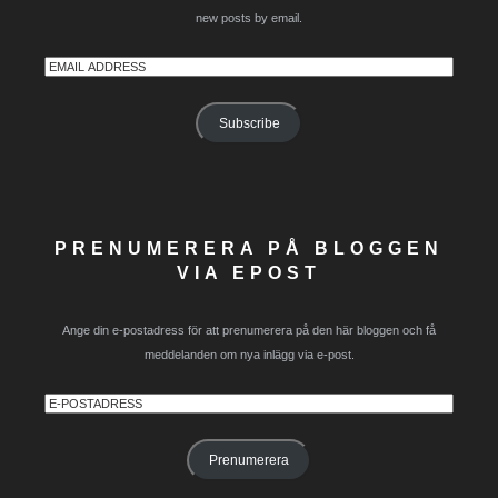
new posts by email.
Email
Address
Subscribe
PRENUMERERA PÅ BLOGGEN
VIA EPOST
Ange din e-postadress för att prenumerera på den här bloggen och få
meddelanden om nya inlägg via e-post.
E-
postadress
Prenumerera