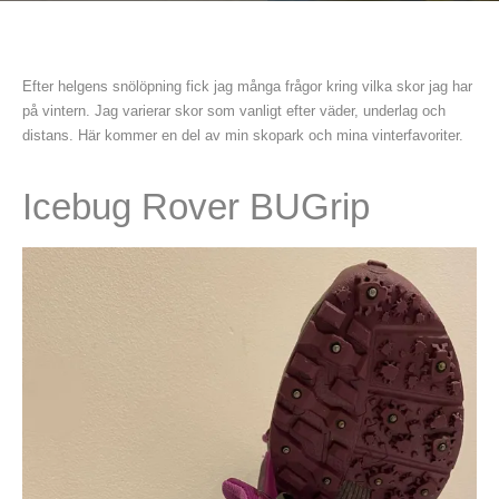
Efter helgens snölöpning fick jag många frågor kring vilka skor jag har
på vintern. Jag varierar skor som vanligt efter väder, underlag och
distans. Här kommer en del av min skopark och mina vinterfavoriter.
Icebug Rover BUGrip