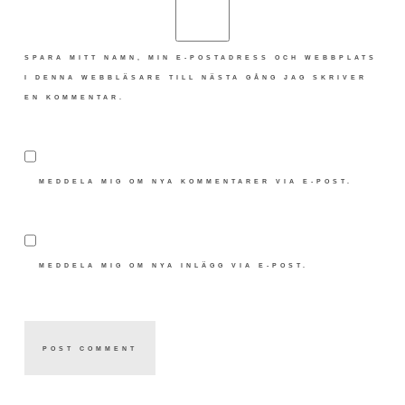
SPARA MITT NAMN, MIN E-POSTADRESS OCH WEBBPLATS
I DENNA WEBBLÄSARE TILL NÄSTA GÅNG JAG SKRIVER
EN KOMMENTAR.
MEDDELA MIG OM NYA KOMMENTARER VIA E-POST.
MEDDELA MIG OM NYA INLÄGG VIA E-POST.