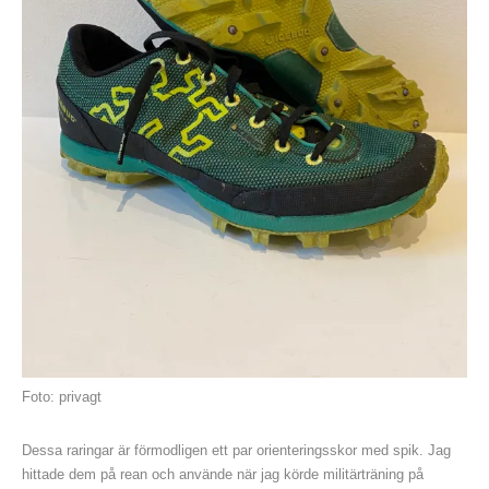
Foto: privagt
Dessa raringar är förmodligen ett par orienteringsskor med spik. Jag
hittade dem på rean och använde när jag körde militärträning på