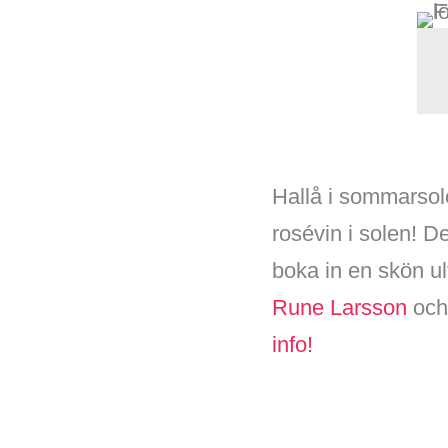
Hallå i sommarsole
rosévin i solen! D
boka in en skön u
Rune Larsson
och
info!