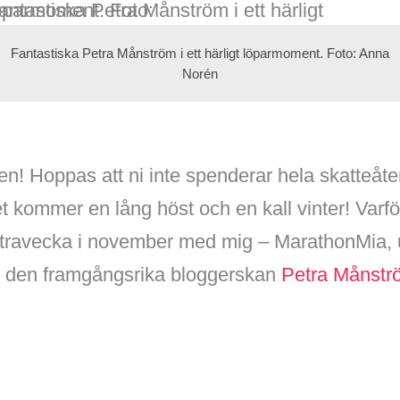
Fantastiska Petra Månström i ett härligt löparmoment. Foto: Anna
Norén
n! Hoppas att ni inte spenderar hela skatteåt
et kommer en lång höst och en kall vinter! Varfö
ltravecka i november med mig – MarathonMia, 
 den framgångsrika bloggerskan
Petra Månstr