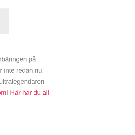
erbäringen på
r inte redan nu
ultralegendaren
öm
!
Här har du all