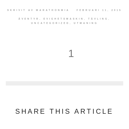
SKRIVIT AV
MARATHONMIA
FEBRUARI 11, 2015
ÄVENTYR
,
EVIGHETSMASKIN
,
TÄVLING
,
UNCATEGORIZED
,
UTMANING
1
2
SHARE THIS ARTICLE