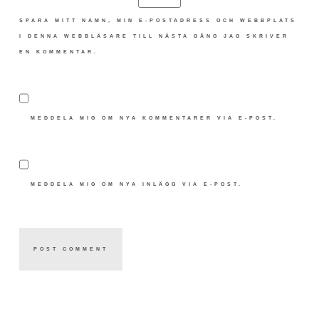
SPARA MITT NAMN, MIN E-POSTADRESS OCH WEBBPLATS
I DENNA WEBBLÄSARE TILL NÄSTA GÅNG JAG SKRIVER
EN KOMMENTAR.
MEDDELA MIG OM NYA KOMMENTARER VIA E-POST.
MEDDELA MIG OM NYA INLÄGG VIA E-POST.