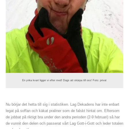
En ynka kvart ligger vi efter med! Dags att skärpa till oss! Foto: privat
Nu börjar det hetta till sig i statistiken. Lag Dekadens har inte enbart
legat på soffan och käkat praliner som de falskt hintat om. Eftersom
de jobbat på riktigt bra under den andra perioden (2-9 februari) så har
de vunnit den delen och passerat vårt Lag Gott-i-Gott och leder totalen