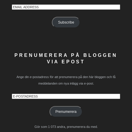
Email
Address
Subscribe
PRENUMERERA PÅ BLOGGEN
VIA EPOST
Ange din e-postadress för att prenumerera på den här bloggen och få
meddelanden om nya inlägg via e-post.
E-
postadress
Prenumerera
Gör som 1 073 andra, prenumerera du med.