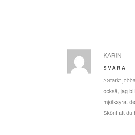
KARIN
SVARA
>Starkt jobba
också, jag bl
mjölksyra, det
Skönt att du 