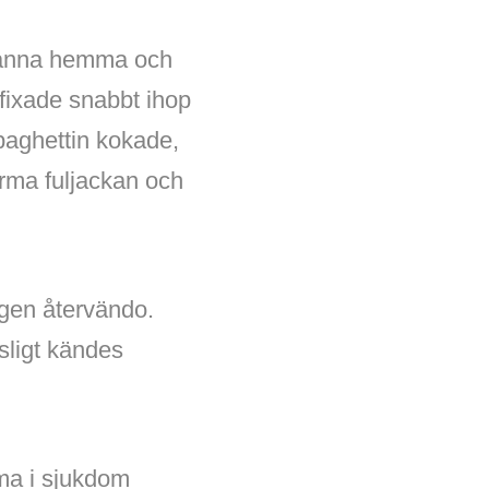
 stanna hemma och
fixade snabbt ihop
paghettin kokade,
rma fuljackan och
ingen återvändo.
sligt kändes
mma i sjukdom