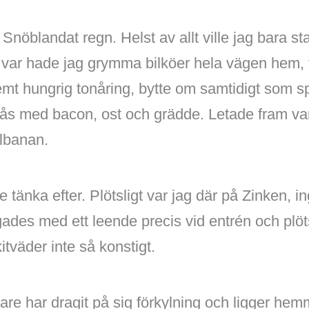
! Snöblandat regn. Helst av allt ville jag bara
 var hade jag grymma bilköer hela vägen hem, 
emt hungrig tonåring, bytte om samtidigt som s
sås med bacon, ost och grädde. Letade fram va
elbanan.
e tänka efter. Plötsligt var jag där på Zinken, 
ades med ett leende precis vid entrén och plöt
kitväder inte så konstigt.
re har dragit på sig förkylning och ligger he