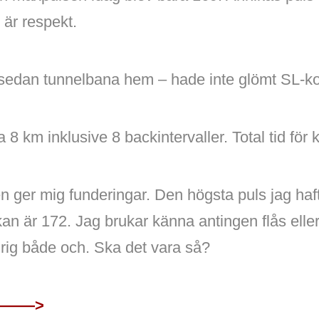
 är respekt.
 sedan tunnelbana hem – hade inte glömt SL-kor
8 km inklusive 8 backintervaller. Total tid för k
 ger mig funderingar. Den högsta puls jag haf
an är 172. Jag brukar känna antingen flås elle
drig både och. Ska det vara så?
a———>