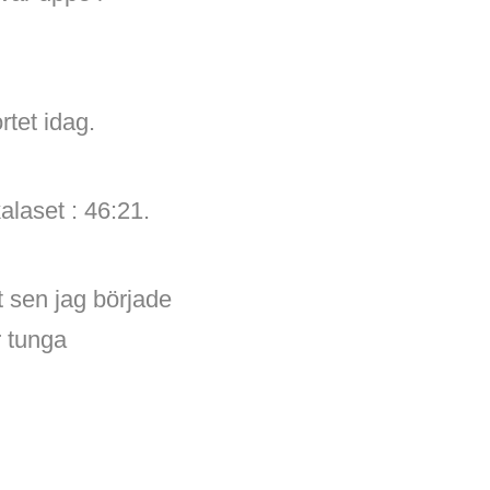
tet idag.
alaset : 46:21.
t sen jag började
r tunga