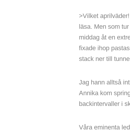
>Vilket aprilväder
läsa. Men som tur
middag åt en extr
fixade ihop pasta
stack ner till tunn
Jag hann alltså int
Annika kom spring
backintervaller i s
Våra eminenta leda