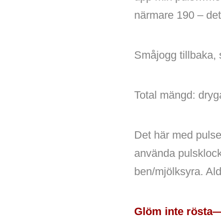
närmare 190 – det
Småjogg tillbaka,
Total mängd: dryga 
Det här med pulsen
använda pulsklock
ben/mjölksyra. Al
Glöm inte röst