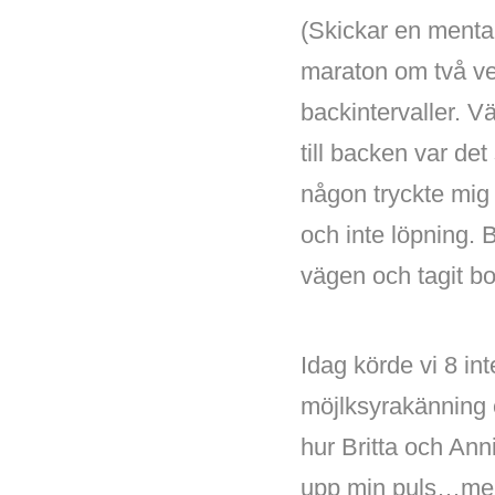
(Skickar en menta
maraton om två vec
backintervaller. Vä
till backen var de
någon tryckte mig
och inte löpning. 
vägen och tagit bor
Idag körde vi 8 in
möjlksyrakänning e
hur Britta och Ann
upp min puls…men 