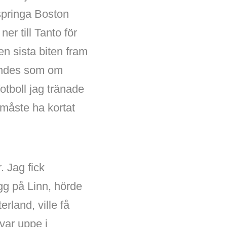
springa Boston
r till Tanto för
Den sista biten fram
kändes som om
tboll jag tränade
 måste ha kortat
. Jag fick
ygg på Linn, hörde
rland, ville få
var uppe i