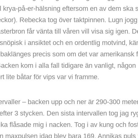
l krya-på-er-hälsning eftersom en av dem ska 
kor). Rebecka tog över taktpinnen. Lugn jogg ne
sterbron får vänta till våren vill visa sig igen. 
t snöpisk i ansiktet och en ordentlig motvind, 
 baklänges precis som om det var amerikansk fo
Backen kom i alla fall tidigare än vanligt, någon
t lite båtar för vips var vi framme.
tervaller – backen upp och ner är 290-300 meter
fter 3 stycken. Den sista intervallen tog jag r
ika flåsade mig i nacken. Tog i av kung och foste
maxpulsen idag blev bara 169. Annikas puls 