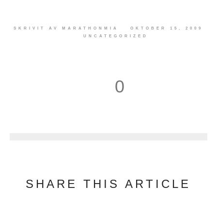
SKRIVIT AV
MARATHONMIA
OKTOBER 15, 2009
UNCATEGORIZED
0
1
SHARE THIS ARTICLE