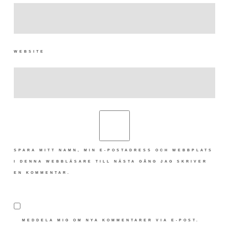
WEBSITE
SPARA MITT NAMN, MIN E-POSTADRESS OCH WEBBPLATS
I DENNA WEBBLÄSARE TILL NÄSTA GÅNG JAG SKRIVER
EN KOMMENTAR.
MEDDELA MIG OM NYA KOMMENTARER VIA E-POST.