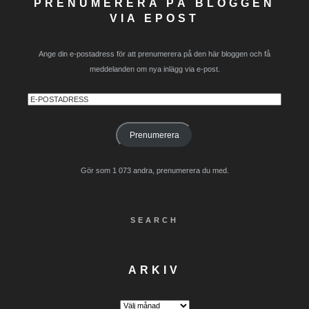
PRENUMERERA PÅ BLOGGEN
VIA EPOST
Ange din e-postadress för att prenumerera på den här bloggen och få
meddelanden om nya inlägg via e-post.
E-
postadress
Prenumerera
Gör som 1 073 andra, prenumerera du med.
SEARCH
ARKIV
Arkiv