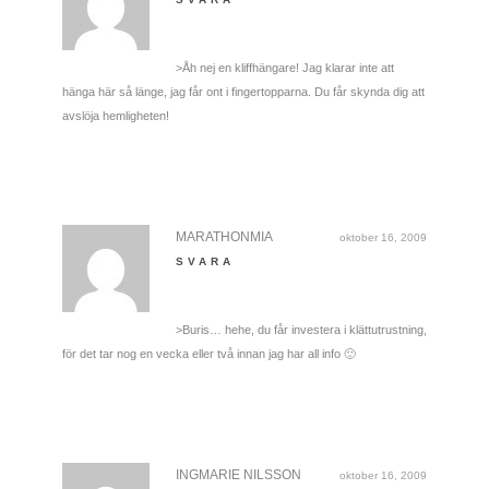
>Åh nej en kliffhängare! Jag klarar inte att
hänga här så länge, jag får ont i fingertopparna. Du får skynda dig att
avslöja hemligheten!
MARATHONMIA
oktober 16, 2009
SVARA
>Buris… hehe, du får investera i klättutrustning,
för det tar nog en vecka eller två innan jag har all info 🙂
INGMARIE NILSSON
oktober 16, 2009