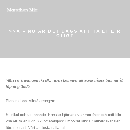
>NÄ – NU ÄR DET DAGS ATT HA LITE R
OLIGT
>
Missar träningen ikväll… men kommer att ägna några timmar åt
löpning ändå.
Planera lopp. Alltså arrangera.
Störtkul och utmanande. Kanske hjärnan svämmar över och mitt lilla
knä vill ta en lugn 3 kilometersjogg i mörkret längs Karlbergskanalen
före midnatt. Värt att testa i alla fall.