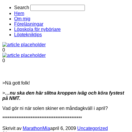
Search
Hem
Om mig
Föreläsningar
Löpskola för nybörjare
Löptekniktips
0
0
>Nä gott folk!
>
…nu ska den här slitna kroppen iväg och köra fystest
på NMT.
Vad gör ni när solen skiner en måndagkväll i april?
*********************************************
Skrivit av
MarathonMia
april 6, 2009
Uncategorized