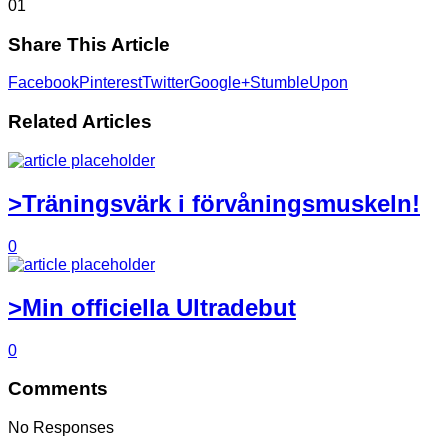
0
1
Share This Article
Facebook
Pinterest
Twitter
Google+
StumbleUpon
Related Articles
>Träningsvärk i förvåningsmuskeln!
0
>Min officiella Ultradebut
0
Comments
No Responses