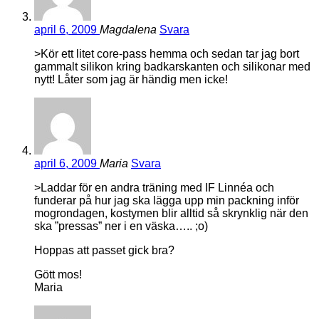
april 6, 2009
Magdalena
Svara
>Kör ett litet core-pass hemma och sedan tar jag bort
gammalt silikon kring badkarskanten och silikonar med
nytt! Låter som jag är händig men icke!
april 6, 2009
Maria
Svara
>Laddar för en andra träning med IF Linnéa och
funderar på hur jag ska lägga upp min packning inför
mogrondagen, kostymen blir alltid så skrynklig när den
ska ”pressas” ner i en väska….. ;o)
Hoppas att passet gick bra?
Gött mos!
Maria