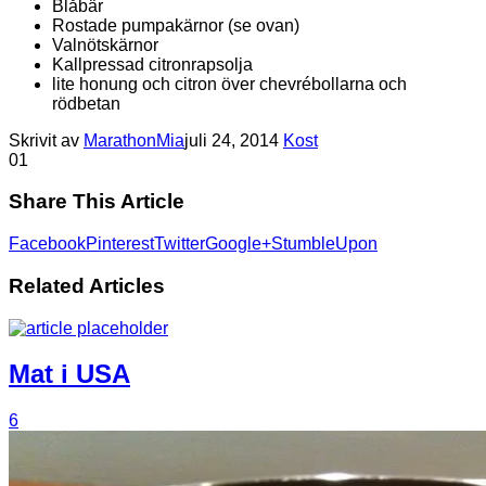
Blåbär
Rostade pumpakärnor (se ovan)
Valnötskärnor
Kallpressad citronrapsolja
lite honung och citron över chevrébollarna och
rödbetan
Skrivit av
MarathonMia
juli 24, 2014
Kost
0
1
Share This Article
Facebook
Pinterest
Twitter
Google+
StumbleUpon
Related Articles
Mat i USA
6