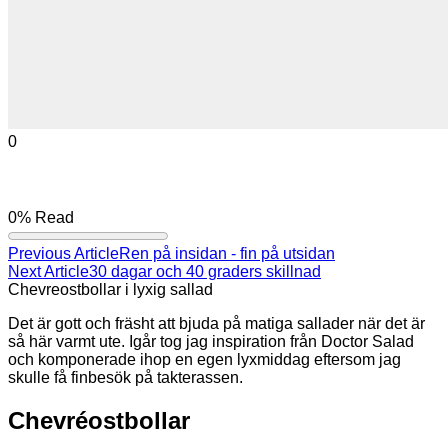
0
0%
Read
Previous Article
Ren på insidan - fin på utsidan
Next Article
30 dagar och 40 graders skillnad
Chevreostbollar i lyxig sallad
Det är gott och fräsht att bjuda på matiga sallader när det är
så här varmt ute. Igår tog jag inspiration från Doctor Salad
och komponerade ihop en egen lyxmiddag eftersom jag
skulle få finbesök på takterassen.
Chevréostbollar