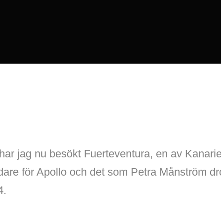
 har jag nu besökt Fuerteventura, en av Kanari
are för Apollo och det som Petra Månström d
4.