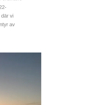
22-
där vi
ntyr av