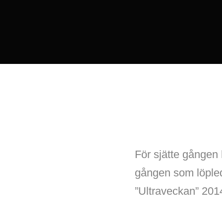
För sjätte gången
gången som löpled
”Ultraveckan” 201