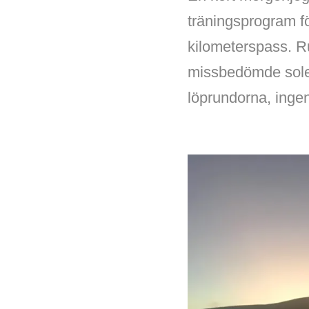
träningsprogram fö
kilometerspass. Ru
missbedömde solens
löprundorna, ingen