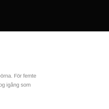
eörna. För femte
rog igång som