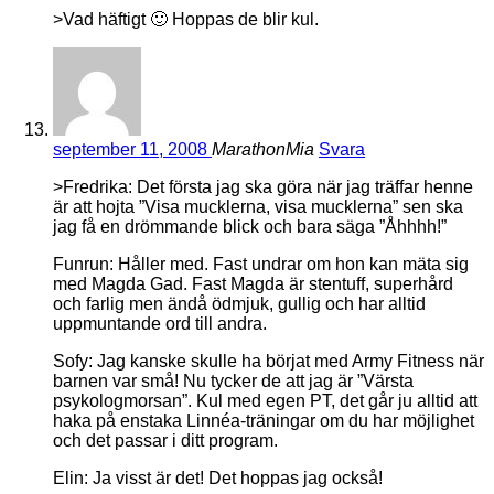
>Vad häftigt 🙂 Hoppas de blir kul.
september 11, 2008
MarathonMia
Svara
>Fredrika: Det första jag ska göra när jag träffar henne
är att hojta ”Visa mucklerna, visa mucklerna” sen ska
jag få en drömmande blick och bara säga ”Åhhhh!”
Funrun: Håller med. Fast undrar om hon kan mäta sig
med Magda Gad. Fast Magda är stentuff, superhård
och farlig men ändå ödmjuk, gullig och har alltid
uppmuntande ord till andra.
Sofy: Jag kanske skulle ha börjat med Army Fitness när
barnen var små! Nu tycker de att jag är ”Värsta
psykologmorsan”. Kul med egen PT, det går ju alltid att
haka på enstaka Linnéa-träningar om du har möjlighet
och det passar i ditt program.
Elin: Ja visst är det! Det hoppas jag också!