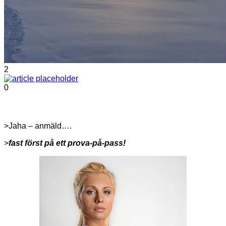
2
0
>Jaha – anmäld….
>
fast först på ett prova-på-pass!