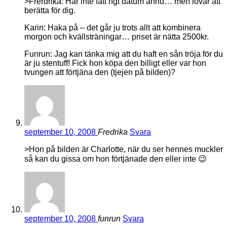
>Frerdrika: Har inte fått ngt datum ännu… men lovar att
berätta för dig.
Karin: Haka på – det går ju trots allt att kombinera
morgon och kvällsträningar… priset är nätta 2500kr.
Funrun: Jag kan tänka mig att du haft en sån tröja för du
är ju stentuff! Fick hon köpa den billigt eller var hon
tvungen att förtjäna den (tjejen på bilden)?
september 10, 2008
Fredrika
Svara
>Hon på bilden är Charlotte, när du ser hennes muckler
så kan du gissa om hon förtjänade den eller inte 😉
september 10, 2008
funrun
Svara