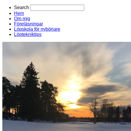
Search
Hem
Om mig
Föreläsningar
Löpskola för nybörjare
Löptekniktips