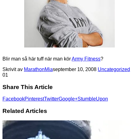
Blir man så här tuff när man kör
Army Fitness
?
Skrivit av
MarathonMia
september 10, 2008
Uncategorized
0
1
Share This Article
Facebook
Pinterest
Twitter
Google+
StumbleUpon
Related Articles