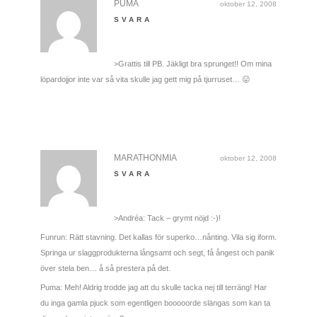
PUMA
oktober 12, 2008
SVARA
>Grattis till PB. Jäkligt bra sprunget!! Om mina
löpardojjor inte var så vita skulle jag gett mig på tjurruset… 😛
MARATHONMIA
oktober 12, 2008
SVARA
>Andréa: Tack – grymt nöjd :-)!
Funrun: Rätt stavning. Det kallas för superko…nånting. Vila sig iform.
Springa ur slaggprodukterna långsamt och segt, få ångest och panik
över stela ben… å så prestera på det.
Puma: Meh! Aldrig trodde jag att du skulle tacka nej till terräng! Har
du inga gamla pjuck som egentligen booooorde slängas som kan ta