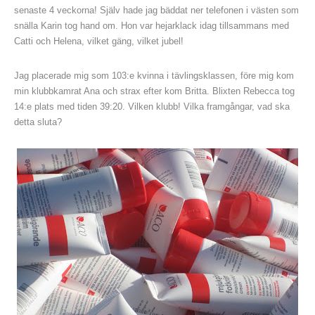
senaste 4 veckorna! Själv hade jag bäddat ner telefonen i västen som
snälla Karin tog hand om. Hon var hejarklack idag tillsammans med
Catti och Helena, vilket gäng, vilket jubel!
Jag placerade mig som 103:e kvinna i tävlingsklassen, före mig kom
min klubbkamrat Ana och strax efter kom Britta. Blixten Rebecca tog
14:e plats med tiden 39:20. Vilken klubb! Vilka framgångar, vad ska
detta sluta?