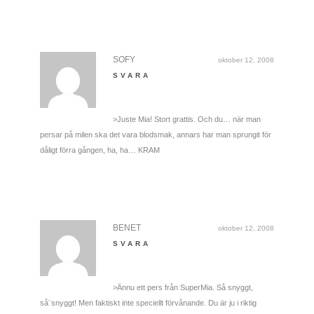
SOFY
oktober 12, 2008
SVARA
>Juste Mia! Stort grattis. Och du… när man
persar på milen ska det vara blodsmak, annars har man sprungit för
dåligt förra gången, ha, ha… KRAM
BENET
oktober 12, 2008
SVARA
>Ännu ett pers från SuperMia. Så snyggt,
så¨snyggt! Men faktiskt inte speciellt förvånande. Du är ju i riktig