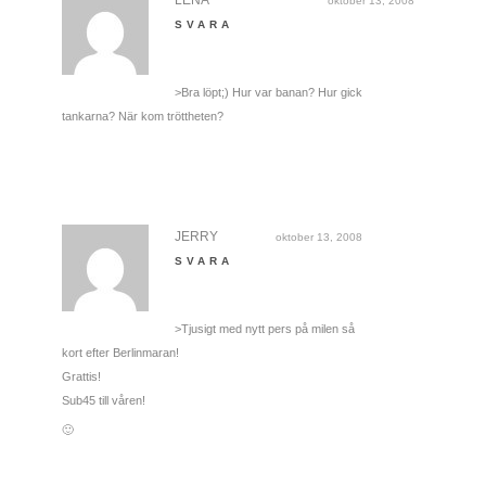
oktober 13, 2008
SVARA
>Bra löpt;) Hur var banan? Hur gick
tankarna? När kom tröttheten?
JERRY
oktober 13, 2008
SVARA
>Tjusigt med nytt pers på milen så
kort efter Berlinmaran!
Grattis!
Sub45 till våren!
🙂