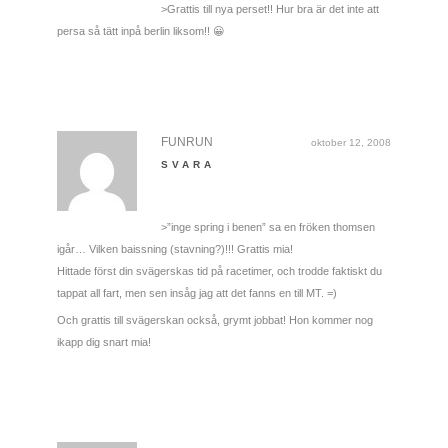
>Grattis till nya perset!! Hur bra är det inte att
persa så tätt inpå berlin liksom!! 😀
FUNRUN
oktober 12, 2008
SVARA
>”inge spring i benen” sa en fröken thomsen
igår… Vilken baissning (stavning?)!!! Grattis mia!
Hittade först din svägerskas tid på racetimer, och trodde faktiskt du
tappat all fart, men sen insåg jag att det fanns en till MT. =)
Och grattis till svägerskan också, grymt jobbat! Hon kommer nog
ikapp dig snart mia!