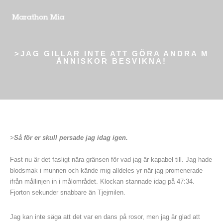
>JAG GILLAR INTE ATT GÖRA ANDRA M
ÄNNISKOR BESVIKNA!
>
Så för er skull persade jag idag igen.
Fast nu är det fasligt nära gränsen för vad jag är kapabel till. Jag hade
blodsmak i munnen och kände mig alldeles yr när jag promenerade
ifrån mållinjen in i målområdet. Klockan stannade idag på 47:34.
Fjorton sekunder snabbare än Tjejmilen.
Jag kan inte säga att det var en dans på rosor, men jag är glad att