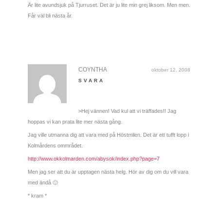
Är lite avundsjuk på Tjurruset. Det är ju lite min grej liksom. Men men.
Får väl bli nästa år.
COYNTHA
oktober 12, 2008
SVARA
>Hej vännen! Vad kul att vi träffades!! Jag
hoppas vi kan prata lite mer nästa gång.
Jag ville utmanna dig att vara med på Höstmilen. Det är ett tufft lopp i
Kolmårdens ommrådet.
http://www.okkolmarden.com/abysok/index.php?page=7
Men jag ser att du är upptagen nästa helg. Hör av dig om du vill vara
med ändå 🙂
* kram *