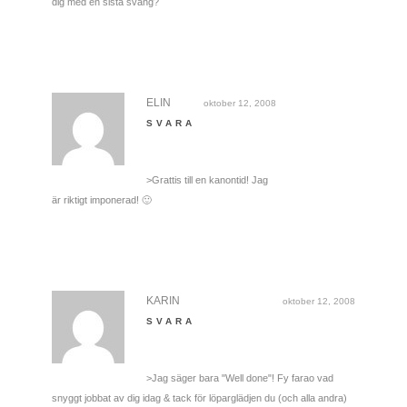
dig med en sista sväng?
ELIN
oktober 12, 2008
SVARA
>Grattis till en kanontid! Jag
är riktigt imponerad! 🙂
KARIN
oktober 12, 2008
SVARA
>Jag säger bara "Well done"! Fy farao vad
snyggt jobbat av dig idag & tack för löparglädjen du (och alla andra)