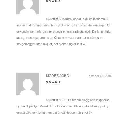
SVARA
>Grattis! Superbra jobbat, och lite blodsmak i
munnen skrämmer väl iinte dig? Jag är säker på att du kan kapa fler
sekunder sen, när du inte srungit en mara så tätt inpå! Du är ju riktigt
snbb, det har jag alltid sagt 😉 Men det är snällt när du långsam-
morgonjoggar med mig iaf, det tycker jag är kul! =)
MODER JORD
oktober 12, 2008
SVARA
>Grattis! till PB. Läser din blogg och inspireras.
Lycka till på Tjur Ruset. Är också anmäld till den, ska bli riktigt skoj
om så blött och lerigt men det är väl det som är skoj 🙂