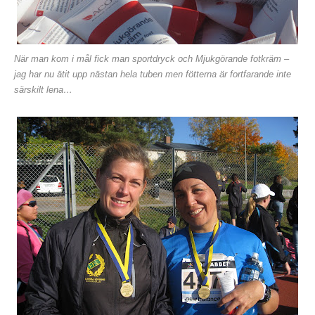
När man kom i mål fick man sportdryck och Mjukgörande fotkräm –
jag har nu ätit upp nästan hela tuben men fötterna är fortfarande inte
särskilt lena…