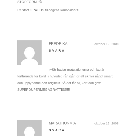
STORFORM! 🙂
Ett stort GRATTIS till dagens kanoninsats!
FREDRIKA
oktober 12, 2008
SVARA
>Här haglar gratulationerna och jag är
fortfarande för körd i i huvudet från igår för att skriva något smart
och upplyftande och originellt. Så det får bli, kort och gott:
SUPERDUPERMEGAGRATTISS!!!!
MARATHONMIA
oktober 12, 2008
SVARA