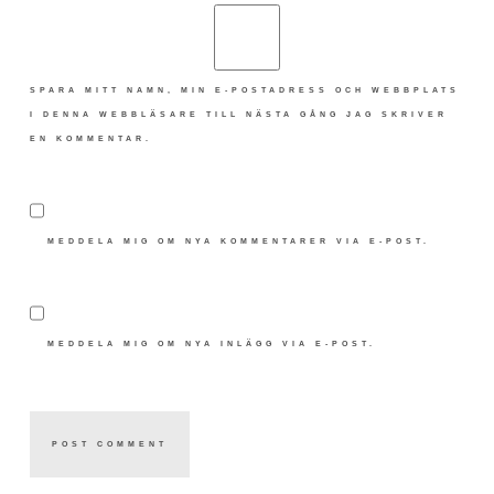
SPARA MITT NAMN, MIN E-POSTADRESS OCH WEBBPLATS
I DENNA WEBBLÄSARE TILL NÄSTA GÅNG JAG SKRIVER
EN KOMMENTAR.
MEDDELA MIG OM NYA KOMMENTARER VIA E-POST.
MEDDELA MIG OM NYA INLÄGG VIA E-POST.