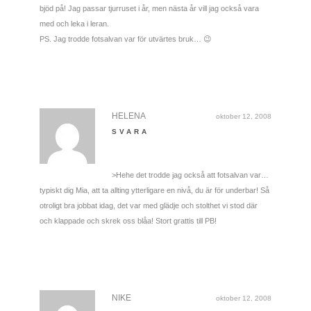
bjöd på! Jag passar tjurruset i år, men nästa år vill jag också vara
med och leka i leran.
PS. Jag trodde fotsalvan var för utvärtes bruk… 😉
HELENA
oktober 12, 2008
SVARA
>Hehe det trodde jag också att fotsalvan var…
typiskt dig Mia, att ta allting ytterligare en nivå, du är för underbar! Så
otroligt bra jobbat idag, det var med glädje och stolthet vi stod där
och klappade och skrek oss blåa! Stort grattis till PB!
NIKE
oktober 12, 2008