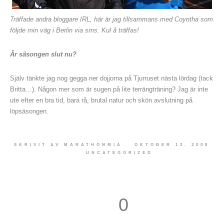
Träffade andra bloggare IRL, här är jag tillsammans med Coyntha som
följde min väg i Berlin via sms. Kul å träffas!
Är säsongen slut nu?
Själv tänkte jag nog gegga ner dojjorna på Tjurruset nästa lördag (tack
Britta…). Någon mer som är sugen på lite terrängträning? Jag är inte
ute efter en bra tid, bara rå, brutal natur och skön avslutning på
löpsäsongen.
SKRIVIT AV
MARATHONMIA
OKTOBER 12, 2008
UNCATEGORIZED
0