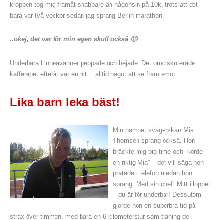
kroppen tog mig framåt snabbare än någonsin på 10k, trots att det
bara var två veckor sedan jag sprang Berlin marathon.
..okej, det var för min egen skull också 🙂
Underbara Linnéavänner peppade och hejade. Det omdiskuterade
kafferepet efteråt var en hit… alltid något att se fram emot.
Lika barn leka bäst!
Min namne, svägerskan Mia
Thomsen sprang också. Hon
bräckte mig big time och ”körde
en riktig Mia” – det vill säga hon
pratade i telefon medan hon
sprang. Med sin chef. Mitt i loppet
– du är för underbar! Dessutom
gjorde hon en superbra tid på
strax över timmen, med bara en 6 kilometerstur som träning de