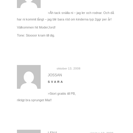
>Åh tack snälla ni – jag ler och rodnar. Och då
har ni kommit långt – jag blir bara röd om kinderna typ 2ggr per år!
Välkommen hit ModerJord!
Tone: Stoooor kram till dig.
oktober 13, 2008
JOSSAN
SVARA
>Stort grattis till PB,
riktigt bra sprunget Mia!!
LENA