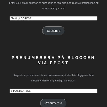
Enter your email address to subscribe to this blog and receive notifications of
new posts by email.
Email
Address
Subscribe
PRENUMERERA PÅ BLOGGEN
VIA EPOST
Ange din e-postadress för att prenumerera på den här bloggen och få
meddelanden om nya inlägg via e-post.
E-
postadress
Prenumerera