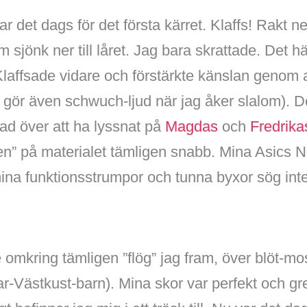
ar det dags för det första kärret. Klaffs! Rakt 
sjönk ner till låret. Jag bara skrattade. Det här
Klaffsade vidare och förstärkte känslan genom at
ag gör även schwuch-ljud när jag åker slalom). De
Glad över att ha lyssnat på
Magdas
och
Fredrika
en” på materialet tämligen snabb. Mina Asics
ina funktionsstrumpor och tunna byxor sög inte 
 omkring tämligen ”flög” jag fram, över blöt-m
ar-Västkust-barn). Mina skor var perfekt och g