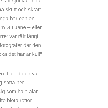
ags att sjunka ännu
å skutt och skratt.
ringa här och en
om G I Jane – eller
et var rätt långt
å fotografer där den
ka det här är kul!”
n. Hela tiden var
g sätta ner
sig som hala ålar.
te blöta rötter