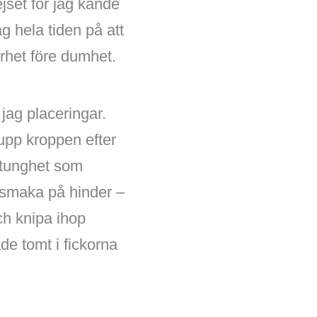
ejset för jag kände
g hela tiden på att
erhet före dumhet.
jag placeringar.
 upp kroppen efter
 tunghet som
vi smaka på hinder –
ch knipa ihop
de tomt i fickorna