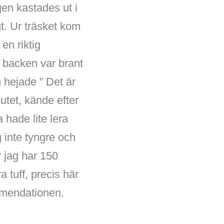
gen kastades ut i
gt. Ur träsket kom
en riktig
a backen var brant
 hejade ” Det är
utet, kände efter
 hade lite lera
 inte tyngre och
r jag har 150
a tuff, precis här
mendationen.