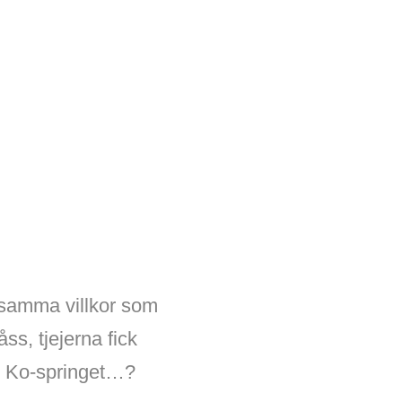
) samma villkor som
åss, tjejerna fick
ler Ko-springet…?