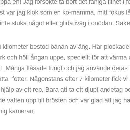
a en! Jag försökte ta bort det fåniga flinet i f
sst var jag klok som en ko-mamma, mitt fokus lå
, inte stuka något eller glida iväg i onödan. Säk
u kilometer bestod banan av äng. Här plockade 
k och höll ångan uppe, speciellt för att värma
llt. Många flåsade tungt och jag använde deras
lätta” fötter. Någonstans efter 7 kilometer fick 
jälp av ett rep. Bara att ta ett djupt andetag o
e vatten upp till brösten och var glad att jag ha
mig kameran.