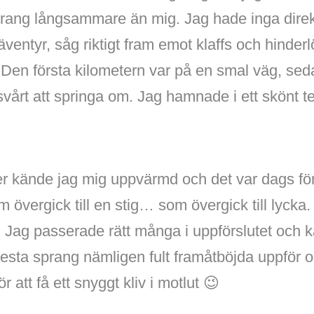
rang långsammare än mig. Jag hade inga direk
äventyr, såg riktigt fram emot klaffs och hinder
 Den första kilometern var på en smal väg, sed
ch svårt att springa om. Jag hamnade i ett skönt 
er kände jag mig uppvärmd och det var dags för
m övergick till en stig… som övergick till lycka
! Jag passerade rätt många i uppförslutet och k
esta sprang nämligen fult framåtböjda uppför 
r att få ett snyggt kliv i motlut 😉