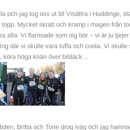
lla och jag tog oss ut till Visättra i Huddinge, s
å topp. Mycket skratt och kramp i magen från t
oss alla. Vi flamsade som sig bör – vi är ju tjej
vling där vi skulle vara tuffa och coola. Vi skulle 
rn, köra höga knän över bildäck…
2-tiden, Britta och Tone drog iväg och jag ham