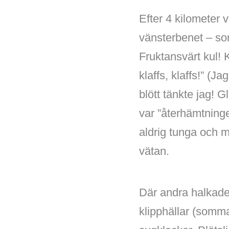
Efter 4 kilometer v
vänsterbenet – som 
Fruktansvärt kul! 
klaffs, klaffs!” (J
blött tänkte jag! 
var ”återhämtning
aldrig tunga och m
vätan.
Där andra halkade
klipphällar (somm