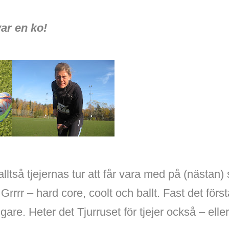
var en ko!
alltså tjejernas tur att får vara med på (nästan
 Grrrr – hard core, coolt och ballt. Fast det först
igare. Heter det Tjurruset för tjejer också – el