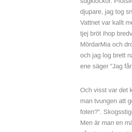
sugklockor. Plötsli
djupare, jag tog s
Vattnet var kallt m
tjej bröt ihop bre
MördarMia och drog
och jag log brett n
ene säger ”Jag får 
Och visst var det
man tvungen att gö
foten?”. Skogsstig
Men är man en mästa