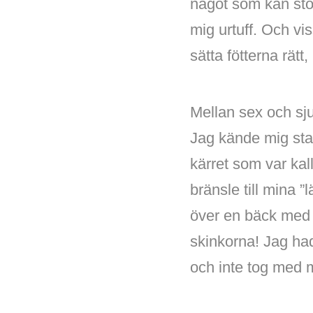
något som kan stopp
mig urtuff. Och vi
sätta fötterna rätt
Mellan sex och sj
Jag kände mig star
kärret som var ka
bränsle till mina ”
över en bäck med h
skinkorna! Jag had
och inte tog med 