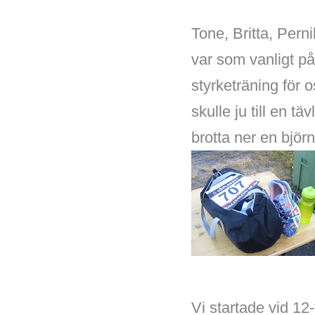
Tone, Britta, Perni
var som vanligt p
styrketräning för 
skulle ju till en tä
brotta ner en bjö
Vi startade vid 1