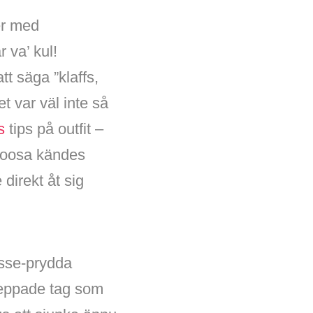
ner med
 va’ kul!
t säga ”klaffs,
t var väl inte så
s
tips på outfit –
 Noosa kändes
direkt åt sig
osse-prydda
reppade tag som