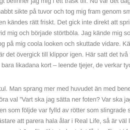
gt befinner jag mig i ett träsk till. Nu var det d
nabbt sikte på tuvor och tog mig fram genom sm
en kändes rätt friskt. Det gick inte direkt att sp
dvid mig och började störtböla. Jag kände mig s
 på mig coola looken och skuttade vidare. Kärr
är det övergick till klippor igen. Här satt det tv
bara likadana kort – leende tjejer, de verkar tyc
 kul. Man sprang mer med huvudet än med bene
ra val ”Vart ska jag sätta ner foten? Var ska ja
en som följde var fylld av rötter som slingrade 
re att parera hala ålar i Real Life, så är väl li