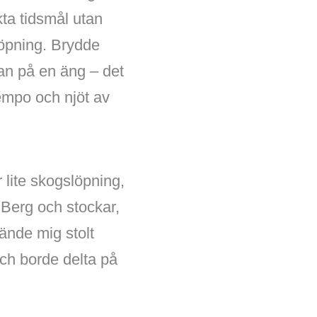
ta tidsmål utan
löpning. Brydde
an på en äng – det
tempo och njöt av
 lite skogslöpning,
. Berg och stockar,
ände mig stolt
och borde delta på