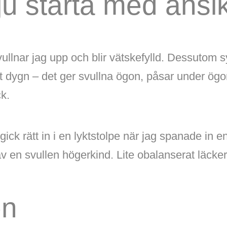
ju starta med ansi
ullnar jag upp och blir vätskefylld. Dessutom sy
ett dygn – det ger svullna ögon, påsar under ög
k.
 gick rätt in i en lyktstolpe när jag spanade in en
av en svullen högerkind. Lite obalanserat läcker
en