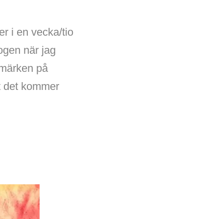
er i en vecka/tio
kogen när jag
låmärken på
rt det kommer