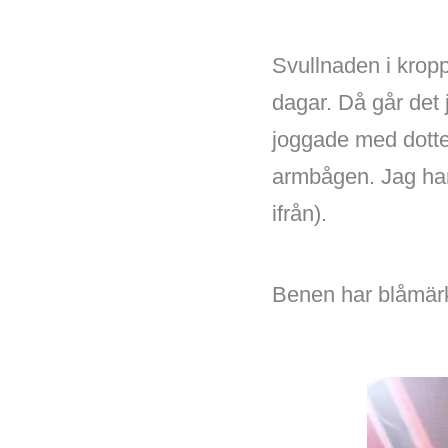
Svullnaden i kropp
dagar. Då går det 
joggade med dotter
armbågen. Jag har
ifrån).
Benen har blåmärk