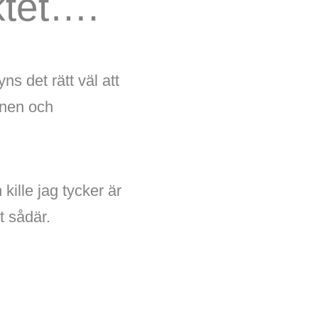
ktet….
ns det rätt väl att
onen och
 kille jag tycker är
t sådär.