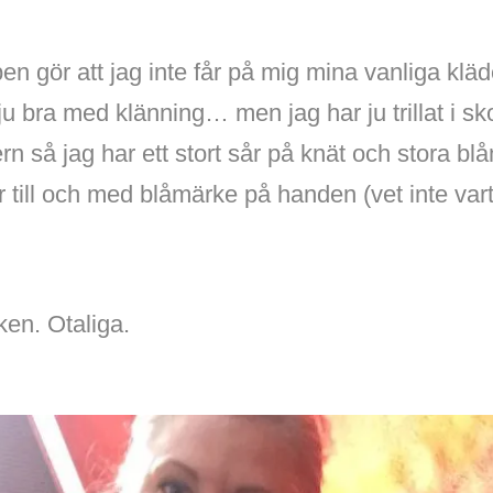
en gör att jag inte får på mig mina vanliga kläd
ju bra med klänning… men jag har ju trillat i s
n så jag har ett stort sår på knät och stora b
 till och med blåmärke på handen (vet inte va
en. Otaliga.