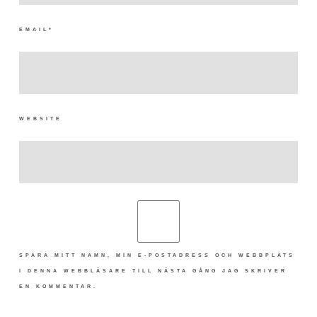
EMAIL
*
WEBSITE
SPARA MITT NAMN, MIN E-POSTADRESS OCH WEBBPLATS
I DENNA WEBBLÄSARE TILL NÄSTA GÅNG JAG SKRIVER
EN KOMMENTAR.