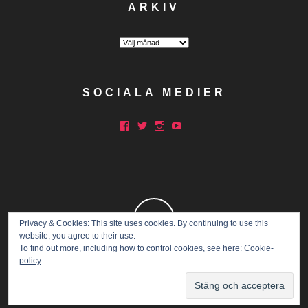
ARKIV
Arkiv
SOCIALA MEDIER
Facebook
Twitter
Instagram
YouTube
Privacy & Cookies: This site uses cookies. By continuing to use this
website, you agree to their use.
To find out more, including how to control cookies, see here:
Cookie-
policy
Copyright © 2015 Marathon Mia.