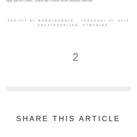
upp på en häst. Bara att möta sina rädslor alltså!
SKRIVIT AV
MARATHONMIA
FEBRUARI 27, 2015
UNCATEGORIZED
,
UTMANING
2
3
SHARE THIS ARTICLE