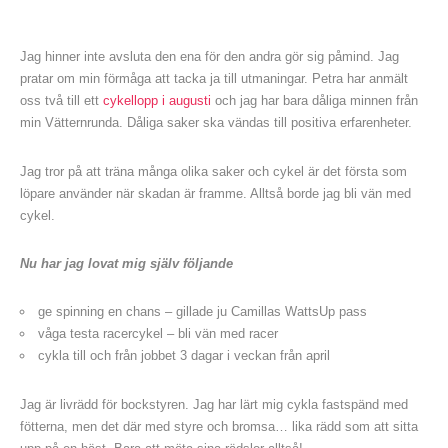
Jag hinner inte avsluta den ena för den andra gör sig påmind. Jag
pratar om min förmåga att tacka ja till utmaningar. Petra har anmält
oss två till ett
cykellopp i augusti
och jag har bara dåliga minnen från
min Vätternrunda. Dåliga saker ska vändas till positiva erfarenheter.
Jag tror på att träna många olika saker och cykel är det första som
löpare använder när skadan är framme. Alltså borde jag bli vän med
cykel.
Nu har jag lovat mig själv följande
ge spinning en chans – gillade ju Camillas WattsUp pass
våga testa racercykel – bli vän med racer
cykla till och från jobbet 3 dagar i veckan från april
Jag är livrädd för bockstyren. Jag har lärt mig cykla fastspänd med
fötterna, men det där med styre och bromsa… lika rädd som att sitta