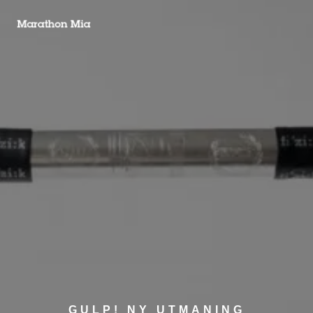
GULP! NY UTMANING