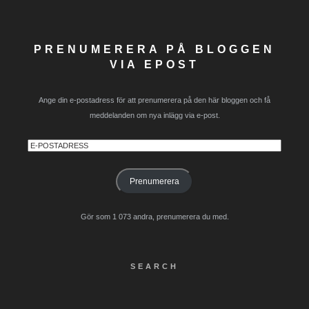
PRENUMERERA PÅ BLOGGEN
VIA EPOST
Ange din e-postadress för att prenumerera på den här bloggen och få
meddelanden om nya inlägg via e-post.
E-
postadress
Prenumerera
Gör som 1 073 andra, prenumerera du med.
SEARCH