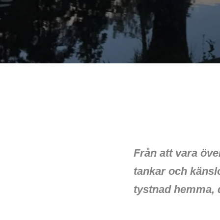
Från att vara öve
tankar och känslor
tystnad hemma, dä