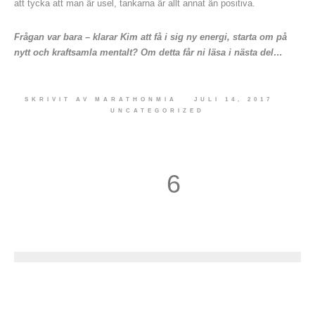
att tycka att man är usel, tankarna är allt annat än positiva.
Frågan var bara – klarar Kim att få i sig ny energi, starta om på
nytt och kraftsamla mentalt? Om detta får ni läsa i nästa del…
SKRIVIT AV
MARATHONMIA
JULI 14, 2017
UNCATEGORIZED
6
7