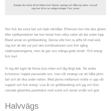
Energin ska räcka till att klättra över färistar, springa och hålla sig vaken. Lisa på
väg över till en av otaliga kohagar. Foto: privat
Hon fick lite extra fart och lade rökridåer. Eftersom hon inte äter gluten
eller mjölkprodukter har hon testat fram olika saker att äta under lopp.
Bland annat en grötblandning. Denna ville hon nu piffa till med aioli.
Jag tror att det var just den kombinationen som fick igång
väderspänningarna, men de gav oss många goda skratt. Och energi
fick hon!
Vi tog det lugnt de första fyra milen och låg långt bak. De andra
kvinnorna i loppet passerade oss, men vår strategi var att hålla jämn
fart och att öka under natten. Med jämna mellanrum mötte vi upp vår
support och fick energi. Lisa åt sin grötblandning och jag och Kim
varvade glutenfria pannkakor med sushi och annat smått och gott.
Halvvägs