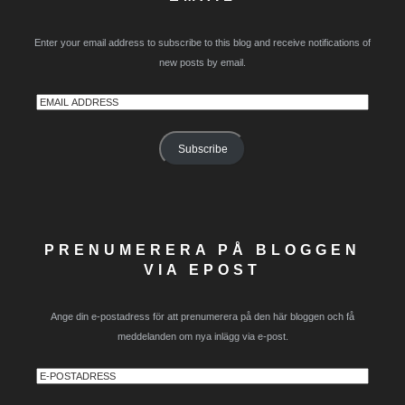
Enter your email address to subscribe to this blog and receive notifications of
new posts by email.
Email
Address
Subscribe
PRENUMERERA PÅ BLOGGEN
VIA EPOST
Ange din e-postadress för att prenumerera på den här bloggen och få
meddelanden om nya inlägg via e-post.
E-
postadress