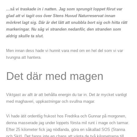
…så vi traskade in i natten. Jag som sprungit loppet förut var
glad att vi tagit oss över Stens Huvud Naturreservat innan
mörkret lagt sig. Där är det lätt att snubbla bort sig och hitta rätt
markeringar. Nu såg vi stranden nedanför, den stranden som
aldrig skulle ta slut.
Men innan dess hade vi hunnit vara med om en hel del som vi var
tvungna att hantera.
Det där med magen
Viktgast av allt är att behålla energin du tar in. Det är mycket vanligt
med maghaveri, uppkastningar och svullna magar.
Vi hade ätit ordentlig frukost hos Fredrika och Gunnar på morgonen,
denna masserade jag under loppets första mil runt i mage och tarmar.
Efter 25 kilometer fick jag nödlanda, göra en såkallad SOS (Stanna
och Skit). Det fanns inte en chans att vänta de två kilometrarna till