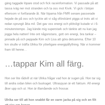
gäng taggade löpare stod och fick raceinformation. Vi passade på att
tassa iväg ner mot stranden och ta oss mot Kivik. Vi gick i början
eftersom vi fortfarande åt. När löparna från FMR senare passerade
hejade de på oss och tyckte att vi såg oförskämt pigga ut trots att vi
redan sprungit åtta mil. Det gav oss energi och plötsligt kutade vi i 6-
minuterstempo. Jag kände mig superstark och tänkte att nu kan jag
jogga hela natten! Inte ont någonstans, gott om energi, bra tankar –
pinnade på och peppade Kim och Lisa att göra detsamma. Efter 10
km skulle vi träffa Ulrika för ytterligare energipåfyllning. När vi kommer
fram till henne…
…tappar Kim all färg.
Hon ser lite rådvill ut när Ulrika frågar vad hon är sugen på. Hon tar sig
till andra sidan bilen och buskaget. Ultraspyan är ett faktum. All energi
åker upp och ut. Hon är illamående och frossar.
Ulrika ser till att hon snabbt får en varm jacka på sig och en filt
att vira om benen.