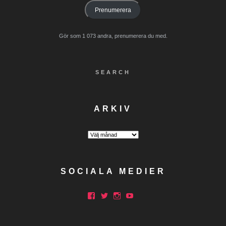
Prenumerera
Gör som 1 073 andra, prenumerera du med.
SEARCH
ARKIV
Arkiv
SOCIALA MEDIER
Facebook
Twitter
Instagram
YouTube