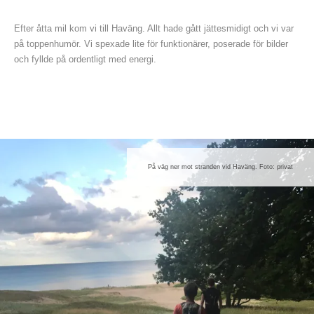
Efter åtta mil kom vi till Haväng. Allt hade gått jättesmidigt och vi var
på toppenhumör. Vi spexade lite för funktionärer, poserade för bilder
och fyllde på ordentligt med energi.
På väg ner mot stranden vid Haväng. Foto: privat