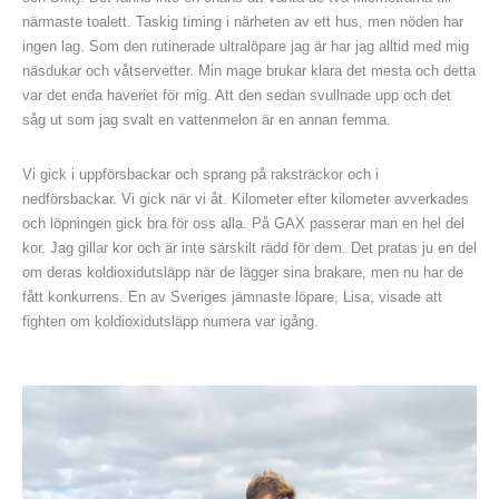
närmaste toalett. Taskig timing i närheten av ett hus, men nöden har
ingen lag. Som den rutinerade ultralöpare jag är har jag alltid med mig
näsdukar och våtservetter. Min mage brukar klara det mesta och detta
var det enda haveriet för mig. Att den sedan svullnade upp och det
såg ut som jag svalt en vattenmelon är en annan femma.
Vi gick i uppförsbackar och sprang på raksträckor och i
nedförsbackar. Vi gick när vi åt. Kilometer efter kilometer avverkades
och löpningen gick bra för oss alla. På GAX passerar man en hel del
kor. Jag gillar kor och är inte särskilt rädd för dem. Det pratas ju en del
om deras koldioxidutsläpp när de lägger sina brakare, men nu har de
fått konkurrens. En av Sveriges jämnaste löpare, Lisa, visade att
fighten om koldioxidutsläpp numera var igång.