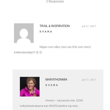
2 Responses
TRAIL & INSPIRATION
juli 17, 2017
SVARA
Någon som slåss med Jan-Erik som störst
koldioxidutsläpp?! 😮 😉
MARATHONMIA
juli 17, 2017
SVARA
Hmmm – nej kanske inte. DOM
kolhydratsbrakarna kan INGEN jämföra sig med…