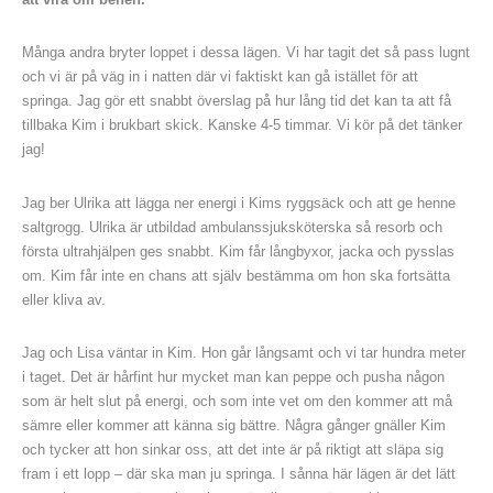
Många andra bryter loppet i dessa lägen. Vi har tagit det så pass lugnt
och vi är på väg in i natten där vi faktiskt kan gå istället för att
springa. Jag gör ett snabbt överslag på hur lång tid det kan ta att få
tillbaka Kim i brukbart skick. Kanske 4-5 timmar. Vi kör på det tänker
jag!
Jag ber Ulrika att lägga ner energi i Kims ryggsäck och att ge henne
saltgrogg. Ulrika är utbildad ambulanssjuksköterska så resorb och
första ultrahjälpen ges snabbt. Kim får långbyxor, jacka och pysslas
om. Kim får inte en chans att själv bestämma om hon ska fortsätta
eller kliva av.
Jag och Lisa väntar in Kim. Hon går långsamt och vi tar hundra meter
i taget. Det är hårfint hur mycket man kan peppe och pusha någon
som är helt slut på energi, och som inte vet om den kommer att må
sämre eller kommer att känna sig bättre. Några gånger gnäller Kim
och tycker att hon sinkar oss, att det inte är på riktigt att släpa sig
fram i ett lopp – där ska man ju springa. I sånna här lägen är det lätt