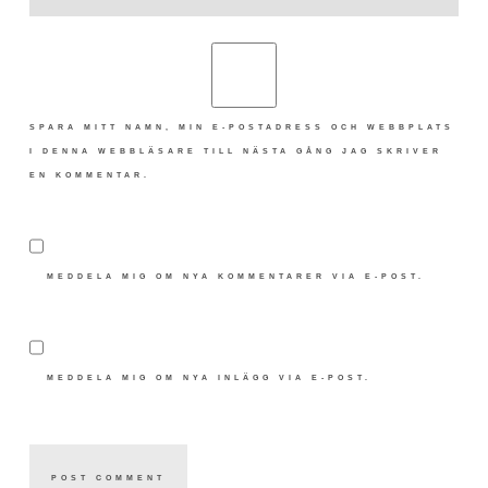
SPARA MITT NAMN, MIN E-POSTADRESS OCH WEBBPLATS
I DENNA WEBBLÄSARE TILL NÄSTA GÅNG JAG SKRIVER
EN KOMMENTAR.
MEDDELA MIG OM NYA KOMMENTARER VIA E-POST.
MEDDELA MIG OM NYA INLÄGG VIA E-POST.