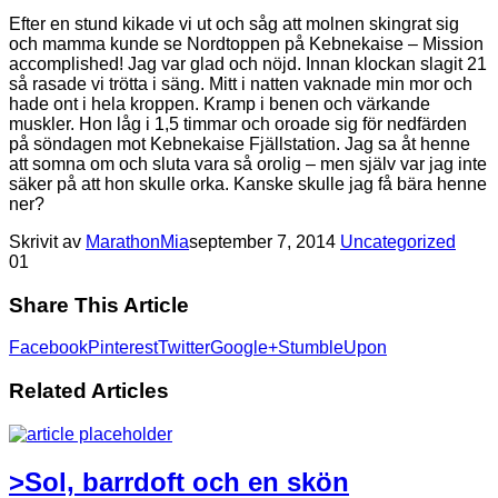
Efter en stund kikade vi ut och såg att molnen skingrat sig
och mamma kunde se Nordtoppen på Kebnekaise – Mission
accomplished! Jag var glad och nöjd. Innan klockan slagit 21
så rasade vi trötta i säng. Mitt i natten vaknade min mor och
hade ont i hela kroppen. Kramp i benen och värkande
muskler. Hon låg i 1,5 timmar och oroade sig för nedfärden
på söndagen mot Kebnekaise Fjällstation. Jag sa åt henne
att somna om och sluta vara så orolig – men själv var jag inte
säker på att hon skulle orka. Kanske skulle jag få bära henne
ner?
Skrivit av
MarathonMia
september 7, 2014
Uncategorized
0
1
Share This Article
Facebook
Pinterest
Twitter
Google+
StumbleUpon
Related Articles
>Sol, barrdoft och en skön