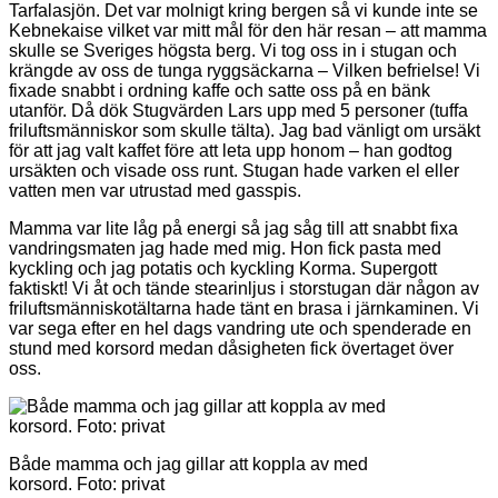
Tarfalasjön. Det var molnigt kring bergen så vi kunde inte se
Kebnekaise vilket var mitt mål för den här resan – att mamma
skulle se Sveriges högsta berg. Vi tog oss in i stugan och
krängde av oss de tunga ryggsäckarna – Vilken befrielse! Vi
fixade snabbt i ordning kaffe och satte oss på en bänk
utanför. Då dök Stugvärden Lars upp med 5 personer (tuffa
friluftsmänniskor som skulle tälta). Jag bad vänligt om ursäkt
för att jag valt kaffet före att leta upp honom – han godtog
ursäkten och visade oss runt. Stugan hade varken el eller
vatten men var utrustad med gasspis.
Mamma var lite låg på energi så jag såg till att snabbt fixa
vandringsmaten jag hade med mig. Hon fick pasta med
kyckling och jag potatis och kyckling Korma. Supergott
faktiskt! Vi åt och tände stearinljus i storstugan där någon av
friluftsmänniskotältarna hade tänt en brasa i järnkaminen. Vi
var sega efter en hel dags vandring ute och spenderade en
stund med korsord medan dåsigheten fick övertaget över
oss.
Både mamma och jag gillar att koppla av med
korsord. Foto: privat