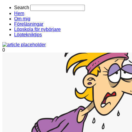
Search
Hem
Om mig
Föreläsningar
Löpskola för nybörjare
Löptekniktips
0