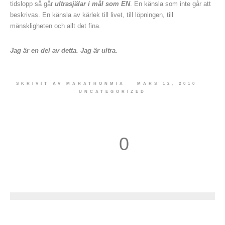
tidslopp så går
ultrasjälar i mål som EN
. En känsla som inte går att
beskrivas. En känsla av kärlek till livet, till löpningen, till
mänskligheten och allt det fina.
Jag är en del av detta. Jag är ultra.
SKRIVIT AV
MARATHONMIA
MARS 12, 2010
UNCATEGORIZED
0
1