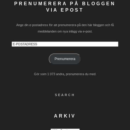
PRENUMERERA PÅ BLOGGEN
VIA EPOST
Ange din e-postadress för att prenumerera på den här bloggen och få
meddelanden om nya inlägg via e-post.
E-
postadress
Prenumerera
Gör som 1 073 andra, prenumerera du med.
SEARCH
ARKIV