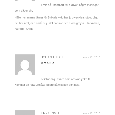
>Mia så underbart fint skrivet, några meningar
som säger allt.
Håller tummarna järnet för Skövde – du har ju utvecklats så otroligt
det här året, och ändå är ju det här inte den stora grejen. Starka ben,
ha roligt! Kram!
JOHAN THIDELL
mars 12, 2010
SVARA
>Sällar mig i skara som önskar lycka till.
Kommer att följa Linnéas löpare på webben och heja.
FRYKENMO
mars 12, 2010