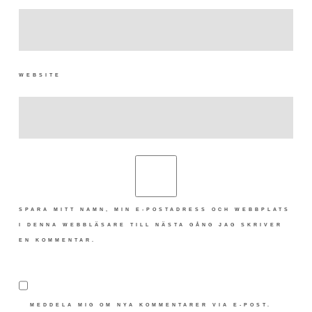
WEBSITE
SPARA MITT NAMN, MIN E-POSTADRESS OCH WEBBPLATS
I DENNA WEBBLÄSARE TILL NÄSTA GÅNG JAG SKRIVER
EN KOMMENTAR.
MEDDELA MIG OM NYA KOMMENTARER VIA E-POST.