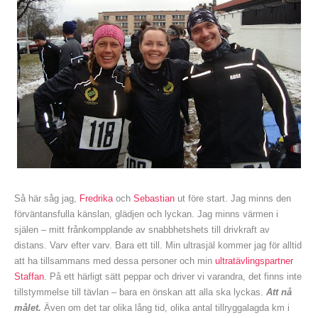
Så här såg jag,
Fredrika
och
Sebastian
ut före start. Jag minns den
förväntansfulla känslan, glädjen och lyckan. Jag minns värmen i
själen – mitt frånkompplande av snabbhetshets till drivkraft av
distans. Varv efter varv. Bara ett till. Min ultrasjäl kommer jag för alltid
att ha tillsammans med dessa personer och min
ultratävlingspartner
Staffan
. På ett härligt sätt peppar och driver vi varandra, det finns inte
tillstymmelse till tävlan – bara en önskan att alla ska lyckas.
Att nå
målet.
Även om det tar olika lång tid, olika antal tillryggalagda km i