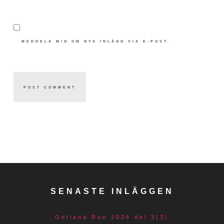
MEDDELA MIG OM NYA INLÄGG VIA E-POST.
SENASTE INLÄGGEN
Gotland Run 2026 del 3(3)