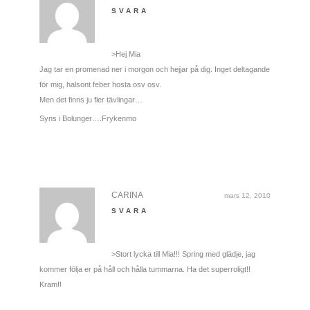
SVARA
>Hej Mia
Jag tar en promenad ner i morgon och hejjar på dig. Inget deltagande
för mig, halsont feber hosta osv osv.
Men det finns ju fler tävlingar…
Syns i Bolunger….Frykenmo
CARINA
mars 12, 2010
SVARA
>Stort lycka till Mia!!! Spring med glädje, jag
kommer följa er på håll och hålla tummarna. Ha det superroligt!!
Kram!!