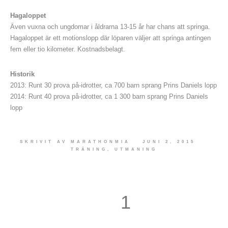
Hagaloppet
Även vuxna och ungdomar i åldrarna 13-15 år har chans att springa.
Hagaloppet är ett motionslopp där löparen väljer att springa antingen
fem eller tio kilometer. Kostnadsbelagt.
Historik
2013: Runt 30 prova på-idrotter, ca 700 barn sprang Prins Daniels lopp
2014: Runt 40 prova på-idrotter, ca 1 300 barn sprang Prins Daniels
lopp
SKRIVIT AV
MARATHONMIA
JUNI 2, 2015
TRÄNING
,
UTMANING
1