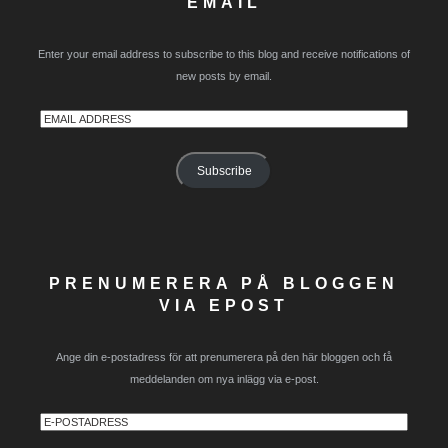
EMAIL
Enter your email address to subscribe to this blog and receive notifications of
new posts by email.
Email
Address
Subscribe
PRENUMERERA PÅ BLOGGEN
VIA EPOST
Ange din e-postadress för att prenumerera på den här bloggen och få
meddelanden om nya inlägg via e-post.
E-
postadress