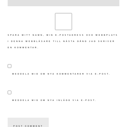
SPARA MITT NAMN, MIN E-POSTADRESS OCH WEBBPLATS
I DENNA WEBBLÄSARE TILL NÄSTA GÅNG JAG SKRIVER
EN KOMMENTAR.
MEDDELA MIG OM NYA KOMMENTARER VIA E-POST.
MEDDELA MIG OM NYA INLÄGG VIA E-POST.