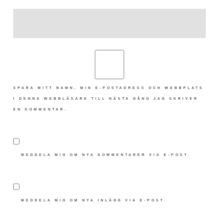
SPARA MITT NAMN, MIN E-POSTADRESS OCH WEBBPLATS
I DENNA WEBBLÄSARE TILL NÄSTA GÅNG JAG SKRIVER
EN KOMMENTAR.
MEDDELA MIG OM NYA KOMMENTARER VIA E-POST.
MEDDELA MIG OM NYA INLÄGG VIA E-POST.