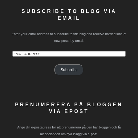
SUBSCRIBE TO BLOG VIA
EMAIL
Enter your email address to subscribe to this blog and receive notifications of
new posts by email.
Email
Address
Subscribe
PRENUMERERA PÅ BLOGGEN
VIA EPOST
Ange din e-postadress för att prenumerera på den här bloggen och få
meddelanden om nya inlägg via e-post.