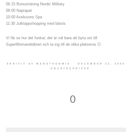
06:15 Bonusträning Nordic Military
08:00 Naprapat
10:00 Axelssons Spa
11:30 Julklappshopping med bästis
Vi får se hur det funkar, det är väl bara att byta om till
SuperWomandräkten och ta sig till de olika platserna 🙂
SKRIVIT AV
MARATHONMIA
DECEMBER 22, 2008
UNCATEGORIZED
0
1