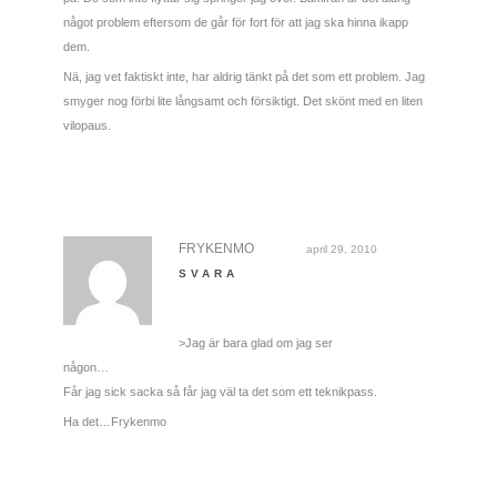
något problem eftersom de går för fort för att jag ska hinna ikapp
dem.
Nä, jag vet faktiskt inte, har aldrig tänkt på det som ett problem. Jag
smyger nog förbi lite långsamt och försiktigt. Det skönt med en liten
vilopaus.
FRYKENMO
april 29, 2010
SVARA
>Jag är bara glad om jag ser
någon…
Får jag sick sacka så får jag väl ta det som ett teknikpass.
Ha det…Frykenmo