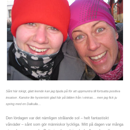
Sånt här tokigt, glatt leende kan jag bjuda på för att uppmuntra till fortsatta positiva
insatser. Kanske lite hysteriskt glad här på bilden från i vintras… men jag fick ju
spring med en Dalkulla…
Den lördagen var det nämligen strålande sol – helt fantastiskt
vårväder – sånt som gör människor lyckliga. Mitt på dagen var många