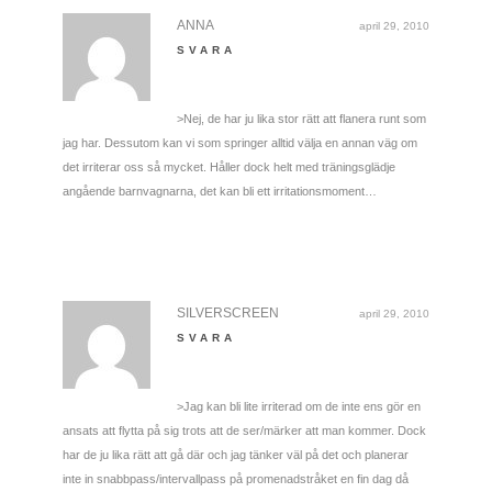
ANNA
april 29, 2010
SVARA
>Nej, de har ju lika stor rätt att flanera runt som
jag har. Dessutom kan vi som springer alltid välja en annan väg om
det irriterar oss så mycket. Håller dock helt med träningsglädje
angående barnvagnarna, det kan bli ett irritationsmoment…
SILVERSCREEN
april 29, 2010
SVARA
>Jag kan bli lite irriterad om de inte ens gör en
ansats att flytta på sig trots att de ser/märker att man kommer. Dock
har de ju lika rätt att gå där och jag tänker väl på det och planerar
inte in snabbpass/intervallpass på promenadstråket en fin dag då