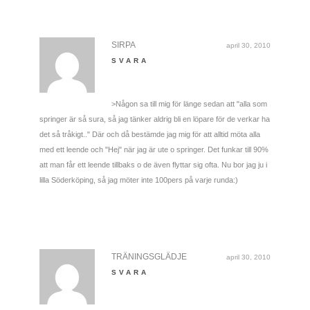
SIRPA
april 30, 2010
SVARA
>Någon sa till mig för länge sedan att "alla som
springer är så sura, så jag tänker aldrig bli en löpare för de verkar ha
det så tråkigt.." Där och då bestämde jag mig för att alltid möta alla
med ett leende och "Hej" när jag är ute o springer. Det funkar till 90%
att man får ett leende tillbaks o de även flyttar sig ofta. Nu bor jag ju i
lilla Söderköping, så jag möter inte 100pers på varje runda:)
TRÄNINGSGLÄDJE
april 30, 2010
SVARA