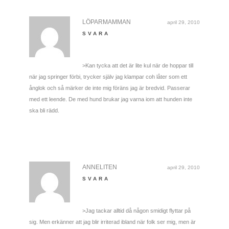
LÖPARMAMMAN
april 29, 2010
SVARA
>Kan tycka att det är lite kul när de hoppar till
när jag springer förbi, trycker själv jag klampar coh låter som ett
ånglok och så märker de inte mig föräns jag är bredvid. Passerar
med ett leende. De med hund brukar jag varna iom att hunden inte
ska bli rädd.
ANNELITEN
april 29, 2010
SVARA
>Jag tackar alltid då någon smidigt flyttar på
sig. Men erkänner att jag blir irriterad ibland när folk ser mig, men är