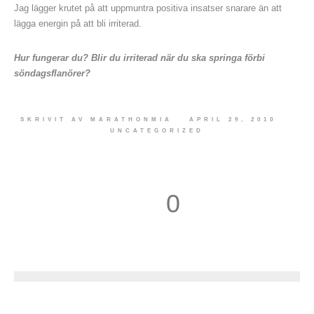
Jag lägger krutet på att uppmuntra positiva insatser snarare än att
lägga energin på att bli irriterad.
Hur fungerar du? Blir du irriterad när du ska springa förbi
söndagsflanörer?
SKRIVIT AV
MARATHONMIA
APRIL 29, 2010
UNCATEGORIZED
0
1