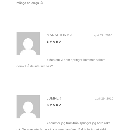
många är lediga 🙂
MARATHONMIA
april 29, 2010
SVARA
>Men om vi som springer kommer bakom
dem? Då de inte ser oss?
JUMPER
april 29, 2010
SVARA
>Kommer jag framifrån springer jag bara rakt
på. De som inte flyttar sig springer jag över. Bakifrån är det aldrig