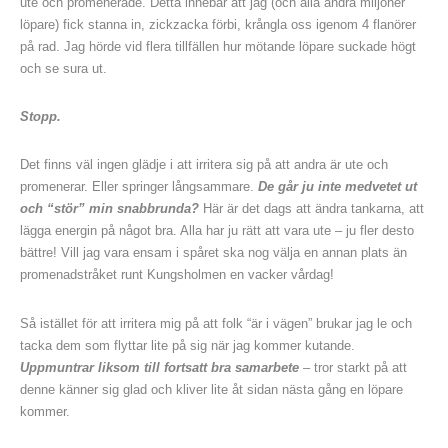
ute och promenerade. Detta innebar att jag (och alla andra miljoner
löpare) fick stanna in, zickzacka förbi, krångla oss igenom 4 flanörer
på rad. Jag hörde vid flera tillfällen hur mötande löpare suckade högt
och se sura ut.
Stopp.
Det finns väl ingen glädje i att irritera sig på att andra är ute och
promenerar. Eller springer långsammare.
De går ju inte medvetet ut
och “stör” min snabbrunda?
Här är det dags att ändra tankarna, att
lägga energin på något bra. Alla har ju rätt att vara ute – ju fler desto
bättre! Vill jag vara ensam i spåret ska nog välja en annan plats än
promenadstråket runt Kungsholmen en vacker vårdag!
Så istället för att irritera mig på att folk “är i vägen” brukar jag le och
tacka dem som flyttar lite på sig när jag kommer kutande.
Uppmuntrar liksom till fortsatt bra samarbete
– tror starkt på att
denne känner sig glad och kliver lite åt sidan nästa gång en löpare
kommer.