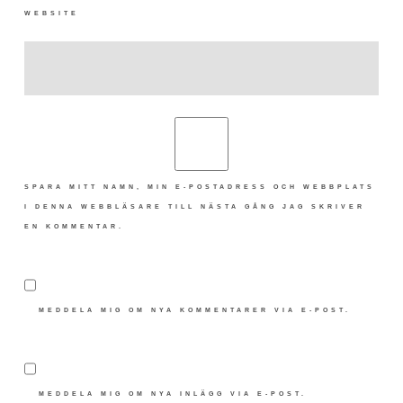
WEBSITE
SPARA MITT NAMN, MIN E-POSTADRESS OCH WEBBPLATS
I DENNA WEBBLÄSARE TILL NÄSTA GÅNG JAG SKRIVER
EN KOMMENTAR.
MEDDELA MIG OM NYA KOMMENTARER VIA E-POST.
MEDDELA MIG OM NYA INLÄGG VIA E-POST.