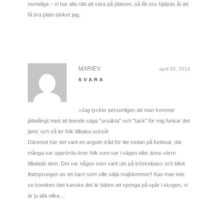
osmidiga – vi har alla rätt att vara på platsen, så låt oss hjälpas åt att
få bra plats tänker jag.
MARIEV
april 30, 2010
SVARA
>Jag tycker personligen att man kommer
jättelångt med att leende säga "ursäkta" och "tack" för mig funkar det
jämt, och så ler folk tillbaka också!
Däremot har det varit en argsitn tråd för lite sedan på funbeat, där
många var upprörda över folk som var i vägen eller ännu värre
tilltalade dem. Det var någon som varit ute på tröskelpass och blivit
ifattsprungen av ett barn som ville sälja majblommor!! Kan man inte
se komiken idet kanske det är bättre att springa på spår i skogen, vi
är ju alla olika….