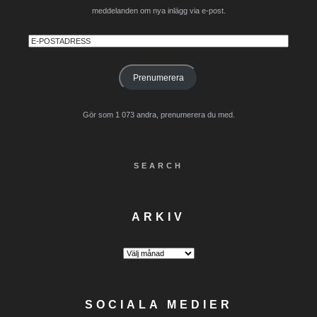
meddelanden om nya inlägg via e-post.
E-
postadress
Prenumerera
Gör som 1 073 andra, prenumerera du med.
SEARCH
ARKIV
Arkiv
SOCIALA MEDIER