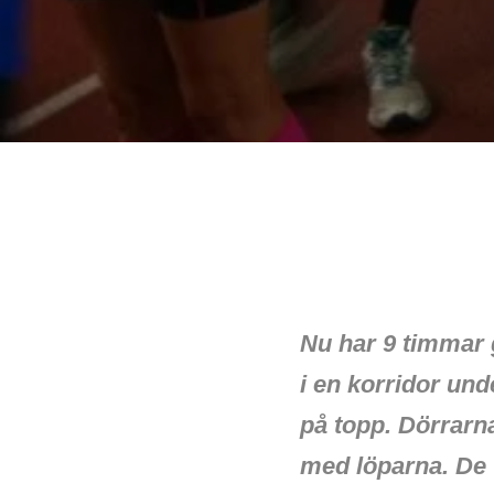
Nu har 9 timmar 
i en korridor un
på topp. Dörrarna
med löparna. De ty