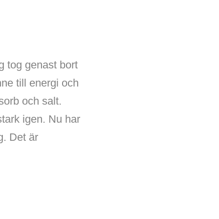
g tog genast bort
ne till energi och
orb och salt.
stark igen. Nu har
g. Det är