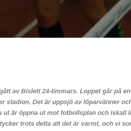
gått av Bislett 24-timmars. Loppet går på e
der stadion. Det är uppsjö av löparvänner o
 ut är öppna ut mot fotbollsplan och iskall l
cker trots detta att det är varmt, och vi som 