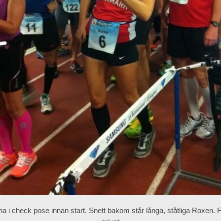
na i check pose innan start. Snett bakom står långa, ståtliga Roxen. F