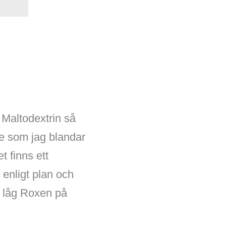
d Maltodextrin så
me som jag blandar
t finns ett
 enligt plan och
ar låg Roxen på