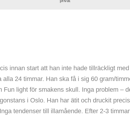
privat
is innan start att han inte hade tillräckligt me
ka alla 24 timmar. Han ska få i sig 60 gram/tim
 Fun light för smakens skull. Inga problem – de
nstans i Oslo. Han har ätit och druckit precis
 Inga tendenser till illamående. Efter 2-3 timm