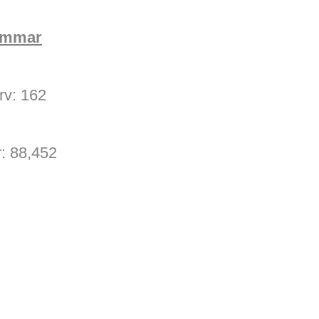
 timmar
rv: 162
r: 88,452