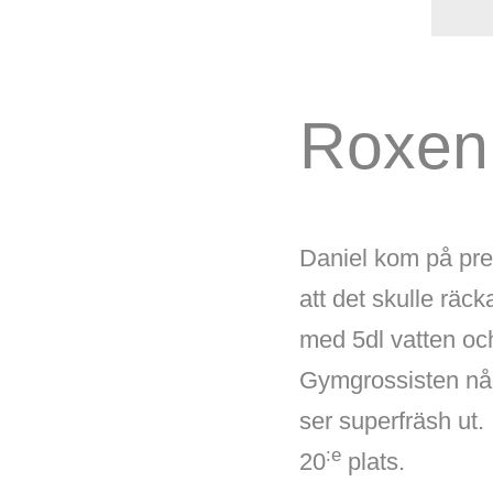
Roxen
Daniel kom på prec
att det skulle räc
med 5dl vatten och
Gymgrossisten någo
ser superfräsh ut.
:e
20
plats.