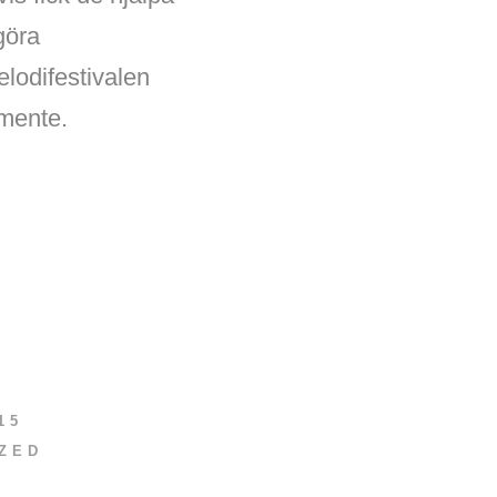
 göra
lodifestivalen
emente.
15
ZED