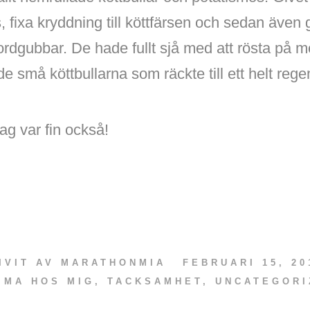
tis, fixa kryddning till köttfärsen och sedan även
dgubbar. De hade fullt sjå med att rösta på me
e små köttbullarna som räckte till ett helt reg
ag var fin också!
IVIT AV
MARATHONMIA
FEBRUARI 15, 20
MMA HOS MIG
,
TACKSAMHET
,
UNCATEGORI