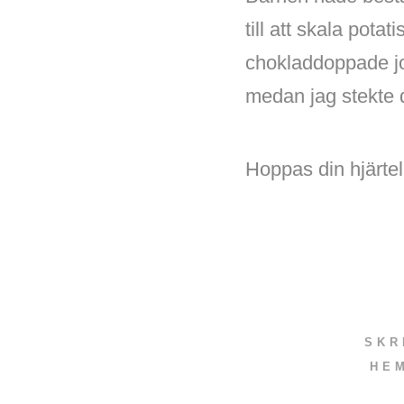
till att skala pota
chokladdoppade jor
medan jag stekte d
Hoppas din hjärtel
SKR
HE