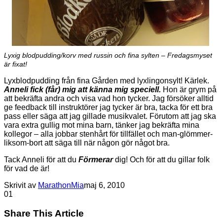
Lyxig blodpudding/korv med russin och fina sylten – Fredagsmyset
är fixat!
Lyxblodpudding från fina Gården med lyxlingonsylt! Kärlek.
Anneli fick (får) mig att känna mig speciell.
Hon är grym på
att bekräfta andra och visa vad hon tycker. Jag försöker alltid
ge feedback till instruktörer jag tycker är bra, tacka för ett bra
pass eller säga att jag gillade musikvalet. Förutom att jag ska
vara extra gullig mot mina barn, tänker jag bekräfta mina
kollegor – alla jobbar stenhårt för tillfället och man-glömmer-
liksom-bort att säga till när någon gör något bra.
Tack Anneli för att du
Förmerar
dig! Och för att du gillar folk
för vad de är!
Skrivit av
MarathonMia
maj 6, 2010
0
1
Share This Article