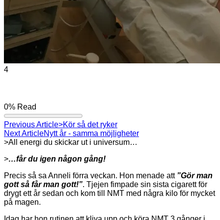
4
0%
Read
Previous Article
>Kör så det ryker
Next Article
Nytt år - samma möjligheter
>All energi du skickar ut i universum…
>
…får du igen någon gång!
Precis så sa Anneli förra veckan. Hon menade att
”Gör
man
gott så får man gott!”
. Tjejen fimpade sin sista cigarett för
drygt ett år sedan och kom till NMT med några kilo för mycket
på magen.
Idag har hon rutinen att kliva upp och köra NMT 3 gånger i