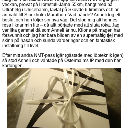
veckan, provat på Hornstull-Järna 55km, hängt med på
Ultrahelg i Ulricehamn, tävlat på Skövde 6-timmars och är
anmäld till Stockholm Marathon. Vad hände? Anneli tog ett
beslut och hon följer sin nya väg. Det slog mig att hennes
resa liknar min lite – då allt började med att sluta röka. Jag
var lika gammal då som Anneli är nu. Kilona på magen har
försvunnit och jag har bara bilden av en superhäftig tjej med
skinn på näsan och sunda värderingar och en fantastisk
inställning till livet.
Efter mitt andra NMT-pass igår (gästade med löpteknik igen)
så stod Anneli och väntade på Östermalms IP med den här
kartongen.