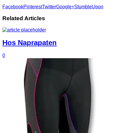
Facebook
Pinterest
Twitter
Google+
StumbleUpon
Related Articles
Hos Naprapaten
0