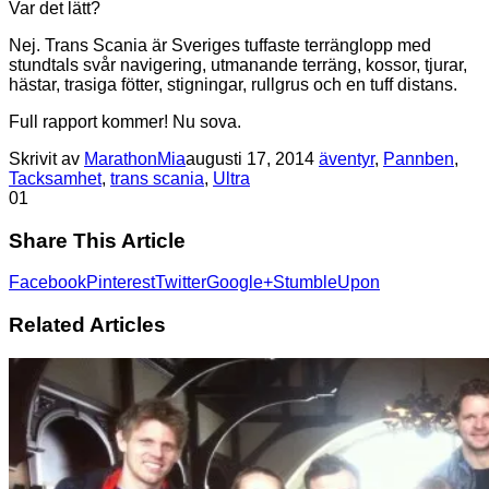
Var det lätt?
Nej. Trans Scania är Sveriges tuffaste terränglopp med
stundtals svår navigering, utmanande terräng, kossor, tjurar,
hästar, trasiga fötter, stigningar, rullgrus och en tuff distans.
Full rapport kommer! Nu sova.
Skrivit av
MarathonMia
augusti 17, 2014
äventyr
,
Pannben
,
Tacksamhet
,
trans scania
,
Ultra
0
1
Share This Article
Facebook
Pinterest
Twitter
Google+
StumbleUpon
Related Articles