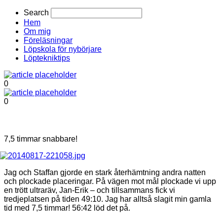
Search
Hem
Om mig
Föreläsningar
Löpskola för nybörjare
Löptekniktips
0
0
7,5 timmar snabbare!
Jag och Staffan gjorde en stark återhämtning andra natten
och plockade placeringar. På vägen mot mål plockade vi upp
en trött ultraräv, Jan-Erik – och tillsammans fick vi
tredjeplatsen på tiden 49:10. Jag har alltså slagit min gamla
tid med 7,5 timmar! 56:42 löd det på.