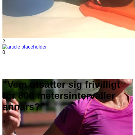
2
0
”Vem utsätter sig frivilligt
för 800 metersintervaller
annars?”
8