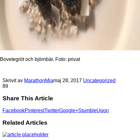
Bovetegröt och björnbär. Foto: privat
Skrivit av
MarathonMia
maj 28, 2017
Uncategorized
8
9
Share This Article
Facebook
Pinterest
Twitter
Google+
StumbleUpon
Related Articles