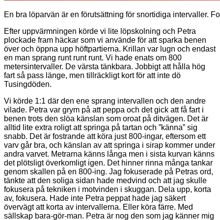
En bra löparvän är en förutsättning för snortidiga intervaller.
Efter uppvärmningen körde vi lite löpskolning och Petra
plockade fram häckar som vi använde för att sparka benen
över och öppna upp höftpartierna. Krillan var lugn och endast
en man sprang runt runt runt. Vi hade enats om 800
metersintervaller. De värsta tänkbara. Jobbigt att hålla hög
fart så pass länge, men tillräckligt kort för att inte dö
Tusingdöden.
Vi körde 1:1 där den ene sprang intervallen och den andre
vilade. Petra var grym på att peppa och det gick att få fart i
benen trots den slöa känslan som oroat på ditvägen. Det är
alltid lite extra roligt att springa på tartan och ”känna” sig
snabb. Det är fostrande att köra just 800-ingar, eftersom ett
varv går bra, och känslan av att springa i sirap kommer under
andra varvet. Metrarna känns långa men i sista kurvan känns
det plötsligt överkomligt igen. Det hinner rinna många tankar
genom skallen på en 800-ing. Jag fokuserade på Petras ord,
tänkte att den soliga sidan hade medvind och att jag skulle
fokusera på tekniken i motvinden i skuggan. Dela upp, korta
av, fokusera. Hade inte Petra peppat hade jag säkert
övervägt att korta av intervallerna. Eller köra färre. Med
sällskap bara-gör-man. Petra är nog den som jag känner mig