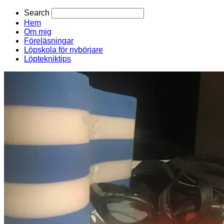
Search
Hem
Om mig
Föreläsningar
Löpskola för nybörjare
Löptekniktips