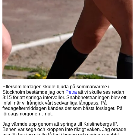
Eftersom lördagen skulle bjuda på sommarvärme i
Stockholm bestämde jag och
Petra
att vi skulle ses redan
8:15 för att springa intervaller. Snabbhetsträningen blev ett
infall när vi frångick vårt sedvanliga långpass. På
fredageftermiddagen kändes det som bästa förslaget. På
lördagsmorgonen…not.
Jag värmde upp genom att springa till Kristinebergs IP.
Benen var sega och kroppen inte riktigt vaken. Jag oroade
mig för hur jag skulle få fart i benen och springa snabbt.