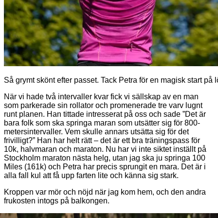
Så grymt skönt efter passet. Tack Petra för en magisk start p
När vi hade två intervaller kvar fick vi sällskap av en man
som parkerade sin rollator och promenerade tre varv lugnt
runt planen. Han tittade intresserat på oss och sade ”Det är
bara folk som ska springa maran som utsätter sig för 800-
metersintervaller. Vem skulle annars utsätta sig för det
frivilligt?” Han har helt rätt – det är ett bra träningspass för
10k, halvmaran och maraton. Nu har vi inte siktet inställt på
Stockholm maraton nästa helg, utan jag ska ju springa 100
Miles (161k) och Petra har precis sprungit en mara. Det är i
alla fall kul att få upp farten lite och känna sig stark.
Kroppen var mör och nöjd när jag kom hem, och den andra
frukosten intogs på balkongen.