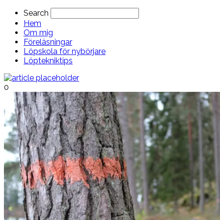
Search
Hem
Om mig
Föreläsningar
Löpskola för nybörjare
Löptekniktips
0