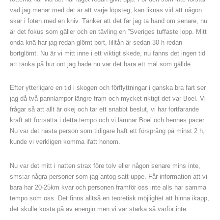
vad jag menar med det är att varje löpsteg, kan liknas vid att någon
skär i foten med en kniv. Tänker att det får jag ta hand om senare, nu
är det fokus som gäller och en tävling en ”Sveriges tuffaste lopp. Mitt
onda knä har jag redan glömt bort, lilltån är sedan 30 h redan
bortglömt. Nu är vi mitt inne i ett viktigt skede, nu fanns det ingen tid
att tänka på hur ont jag hade nu var det bara ett mål som gällde.
Efter ytterligare en tid i skogen och förflyttningar i ganska bra fart ser
jag då två pannlampor längre fram och mycket riktigt det var Boel. Vi
frågar så att allt är okej och tar ett snabbt beslut, vi har fortfarande
kraft att fortsätta i detta tempo och vi lämnar Boel och hennes pacer.
Nu var det nästa person som tidigare haft ett försprång på minst 2 h,
kunde vi verkligen komma ifatt honom.
Nu var det mitt i natten strax före tolv eller någon senare mins inte,
sms:ar några personer som jag antog satt uppe. Får information att vi
bara har 20-25km kvar och personen framför oss inte alls har samma
tempo som oss. Det finns alltså en teoretisk möjlighet att hinna ikapp,
det skulle kosta på av energin men vi var starka så varför inte.