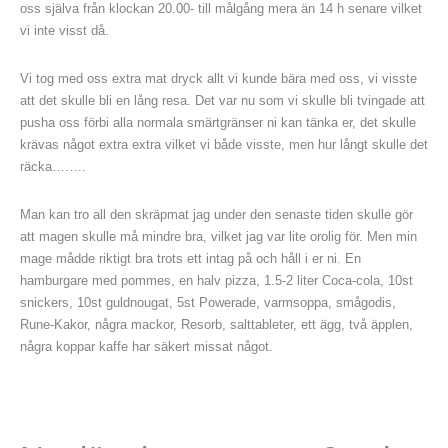
oss själva från klockan 20.00- till målgång mera än 14 h senare vilket
vi inte visst då.
Vi tog med oss extra mat dryck allt vi kunde bära med oss, vi visste
att det skulle bli en lång resa. Det var nu som vi skulle bli tvingade att
pusha oss förbi alla normala smärtgränser ni kan tänka er, det skulle
krävas något extra extra vilket vi både visste, men hur långt skulle det
räcka……..
Man kan tro all den skräpmat jag under den senaste tiden skulle gör
att magen skulle må mindre bra, vilket jag var lite orolig för. Men min
mage mådde riktigt bra trots ett intag på och håll i er ni. En
hamburgare med pommes, en halv pizza, 1.5-2 liter Coca-cola, 10st
snickers, 10st guldnougat, 5st Powerade, varmsoppa, smågodis,
Rune-Kakor, några mackor, Resorb, salttableter, ett ägg, två äpplen,
några koppar kaffe har säkert missat något.