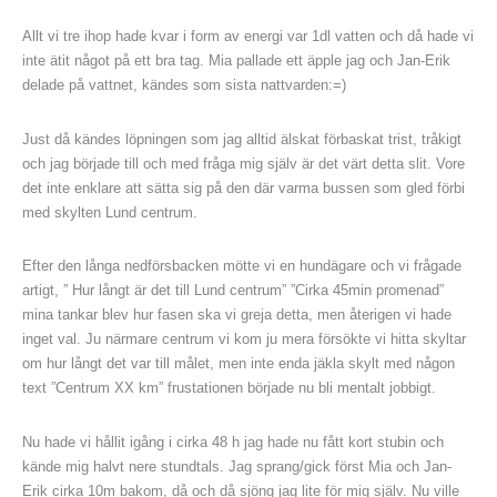
Allt vi tre ihop hade kvar i form av energi var 1dl vatten och då hade vi
inte ätit något på ett bra tag. Mia pallade ett äpple jag och Jan-Erik
delade på vattnet, kändes som sista nattvarden:=)
Just då kändes löpningen som jag alltid älskat förbaskat trist, tråkigt
och jag började till och med fråga mig själv är det värt detta slit. Vore
det inte enklare att sätta sig på den där varma bussen som gled förbi
med skylten Lund centrum.
Efter den långa nedförsbacken mötte vi en hundägare och vi frågade
artigt, ” Hur långt är det till Lund centrum” ”Cirka 45min promenad”
mina tankar blev hur fasen ska vi greja detta, men återigen vi hade
inget val. Ju närmare centrum vi kom ju mera försökte vi hitta skyltar
om hur långt det var till målet, men inte enda jäkla skylt med någon
text ”Centrum XX km” frustationen började nu bli mentalt jobbigt.
Nu hade vi hållit igång i cirka 48 h jag hade nu fått kort stubin och
kände mig halvt nere stundtals. Jag sprang/gick först Mia och Jan-
Erik cirka 10m bakom, då och då sjöng jag lite för mig själv. Nu ville