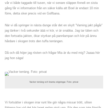
vår vi både taggade till tusen, när vi senare släpper Anneli en sista
gång får vi information från en säker källa att Boel är endast 10 min
förre, detta sker precis vid en Golfbana.
När vi då springer in nästa dunge står det en skylt ”Varning jakt pågår”
jag tänker i två sekunder äää vi kör, vi är snabba. Jag tar täten och
den fortsatta jakten, ökar styrkan på pannlampan och kör på ännu
hårdare i skogen trots den tuffa terrängen.
Då och då höjer jag rösten och frågar Mia är du med mig? Jaaaa hör
jag hon säga!
Vacker terräng och branta stigningar. Foto: privat
Vi fortsätter i skogen irrar runt lite gör några missar trött, sliten
fötterna har vid det här laget redan givit upp. För den som inte förstår