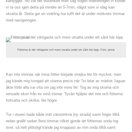
kalhygget. Nu var det busenkelt man såg stigen markeringen vi kunde
vi ta oss igen detta på mindre än 5-7min, något som vi idag kan
skratta åt. Detta ger en vinkling hur tufft det är under mörkrets timmar
med navigeringen.
Fötterna är det viktigaste och mest utsatta under ett sånt här lopp. Foto: privat
Kan inte minnas när mina fötter började strejka lite för mycket, men
jag kände mig tvingad att stanna precis när 7st bilar av märket Jaguar
åkte förbi alla var vita om jag inte mins fel. Tog av mig skorna och
rensade skon från ev små stenar. Tyvärr hjälpte det inte och fötterna
fortsatta och skrika, lite högre.
Tur i oturen hade både mitt vänsterknä (ny skada) samt höger lilltå
redan gnällt sedan flera timmar vilket gjorde att fötternas onda tog
över, så helt plötsligt kände jag knappast av min onda lilltå samt