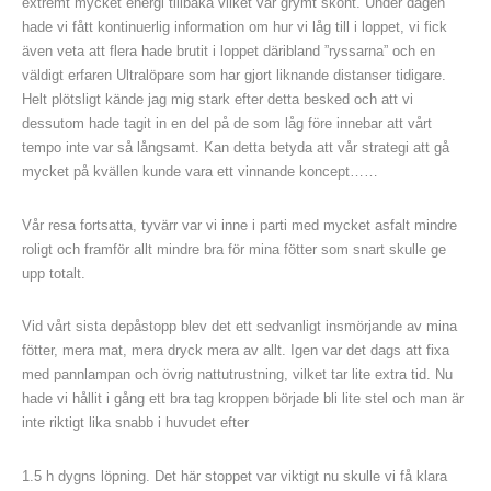
extremt mycket energi tillbaka vilket var grymt skönt. Under dagen
hade vi fått kontinuerlig information om hur vi låg till i loppet, vi fick
även veta att flera hade brutit i loppet däribland ”ryssarna” och en
väldigt erfaren Ultralöpare som har gjort liknande distanser tidigare.
Helt plötsligt kände jag mig stark efter detta besked och att vi
dessutom hade tagit in en del på de som låg före innebar att vårt
tempo inte var så långsamt. Kan detta betyda att vår strategi att gå
mycket på kvällen kunde vara ett vinnande koncept……
Vår resa fortsatta, tyvärr var vi inne i parti med mycket asfalt mindre
roligt och framför allt mindre bra för mina fötter som snart skulle ge
upp totalt.
Vid vårt sista depåstopp blev det ett sedvanligt insmörjande av mina
fötter, mera mat, mera dryck mera av allt. Igen var det dags att fixa
med pannlampan och övrig nattutrustning, vilket tar lite extra tid. Nu
hade vi hållit i gång ett bra tag kroppen började bli lite stel och man är
inte riktigt lika snabb i huvudet efter
1.5 h dygns löpning. Det här stoppet var viktigt nu skulle vi få klara