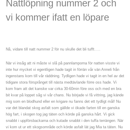
Nattlöpning nummer 2 och
vi kommer ifatt en löpare
Nå, vidare till natt nummer 2 för nu skulle det bli tufft…..
När vi insåg att ni måste vi slå på pannlamporna för natten visste vi
inte hur mycket vi egentligen hade tagit in förrän vår vän Anneli från
ingenstans kom till vår räddning. Tydligen hade vi tagit in en hel av det
tidigare stora försprånget till nästa medtävlande förre oss hade. Vi
kom fram att det kanske var cirka 30-60min före oss och med en bra
bit kvar på loppet såg vi vår chans. Nu började vi få vittring, jag kände
mig som en blodhund eller en krigare nu fanns det ett tydligt mål! Nu
var det blandat skog asfalt som gällde vi ökade farten till en ganska
hög fart, i skogen tog jag täten och körde på ganska hårt. Vi gick
snabbt i uppförsbackarna och kutade snabbt i den tuffa terrängen. När
vi kom ut ur ett skogsområde och körde asfalt lät jag Mia ta täten. Nu