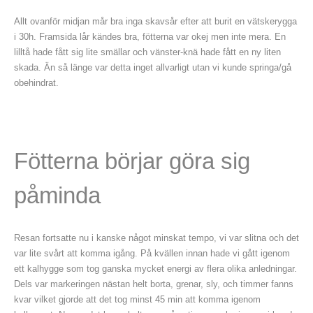
Allt ovanför midjan mår bra inga skavsår efter att burit en vätskerygga
i 30h. Framsida lår kändes bra, fötterna var okej men inte mera. En
lilltå hade fått sig lite smällar och vänster-knä hade fått en ny liten
skada. Än så länge var detta inget allvarligt utan vi kunde springa/gå
obehindrat.
Fötterna börjar göra sig
påminda
Resan fortsatte nu i kanske något minskat tempo, vi var slitna och det
var lite svårt att komma igång. På kvällen innan hade vi gått igenom
ett kalhygge som tog ganska mycket energi av flera olika anledningar.
Dels var markeringen nästan helt borta, grenar, sly, och timmer fanns
kvar vilket gjorde att det tog minst 45 min att komma igenom