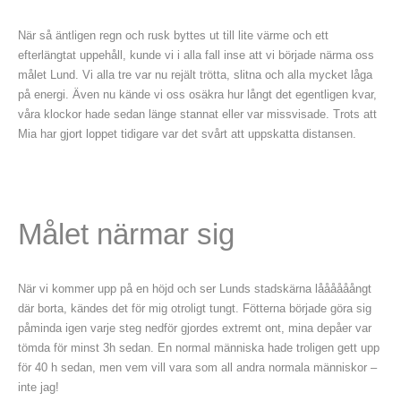
När så äntligen regn och rusk byttes ut till lite värme och ett
efterlängtat uppehåll, kunde vi i alla fall inse att vi började närma oss
målet Lund. Vi alla tre var nu rejält trötta, slitna och alla mycket låga
på energi. Även nu kände vi oss osäkra hur långt det egentligen kvar,
våra klockor hade sedan länge stannat eller var missvisade. Trots att
Mia har gjort loppet tidigare var det svårt att uppskatta distansen.
Målet närmar sig
När vi kommer upp på en höjd och ser Lunds stadskärna låååååångt
där borta, kändes det för mig otroligt tungt. Fötterna började göra sig
påminda igen varje steg nedför gjordes extremt ont, mina depåer var
tömda för minst 3h sedan. En normal människa hade troligen gett upp
för 40 h sedan, men vem vill vara som all andra normala människor –
inte jag!