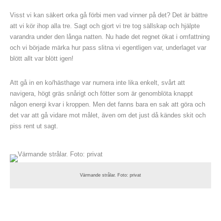
Visst vi kan säkert orka gå förbi men vad vinner på det? Det är bättre
att vi kör ihop alla tre. Sagt och gjort vi tre tog sällskap och hjälpte
varandra under den långa natten. Nu hade det regnet ökat i omfattning
och vi började märka hur pass slitna vi egentligen var, underlaget var
blött allt var blött igen!
Att gå in en ko/hästhage var numera inte lika enkelt, svårt att
navigera, högt gräs snårigt och fötter som är genomblöta knappt
någon energi kvar i kroppen. Men det fanns bara en sak att göra och
det var att gå vidare mot målet, även om det just då kändes skit och
piss rent ut sagt.
Värmande strålar. Foto: privat