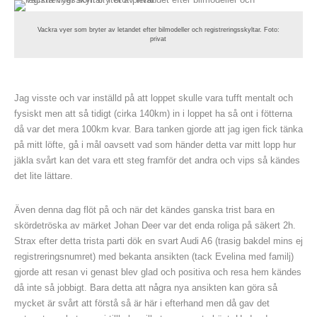
Vackra vyer som bryter av letandet efter bilmodeller och registreringsskyltar. Foto:
privat
Jag visste och var inställd på att loppet skulle vara tufft mentalt och
fysiskt men att så tidigt (cirka 140km) in i loppet ha så ont i fötterna
då var det mera 100km kvar. Bara tanken gjorde att jag igen fick tänka
på mitt löfte, gå i mål oavsett vad som händer detta var mitt lopp hur
jäkla svårt kan det vara ett steg framför det andra och vips så kändes
det lite lättare.
Även denna dag flöt på och när det kändes ganska trist bara en
skördetröska av märket Johan Deer var det enda roliga på säkert 2h.
Strax efter detta trista parti dök en svart Audi A6 (trasig bakdel mins ej
registreringsnumret) med bekanta ansikten (tack Evelina med familj)
gjorde att resan vi genast blev glad och positiva och resa hem kändes
då inte så jobbigt. Bara detta att några nya ansikten kan göra så
mycket är svårt att förstå så är här i efterhand men då gav det