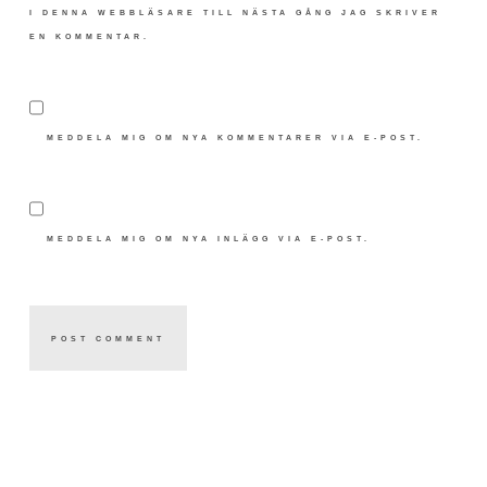
I DENNA WEBBLÄSARE TILL NÄSTA GÅNG JAG SKRIVER
EN KOMMENTAR.
MEDDELA MIG OM NYA KOMMENTARER VIA E-POST.
MEDDELA MIG OM NYA INLÄGG VIA E-POST.