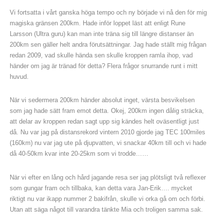
Vi fortsatta i vårt ganska höga tempo och ny började vi nå den för mig
magiska gränsen 200km. Hade inför loppet läst att enligt Rune
Larsson (Ultra guru) kan man inte träna sig till längre distanser än
200km sen gäller helt andra förutsättningar. Jag hade ställt mig frågan
redan 2009, vad skulle hända sen skulle kroppen ramla ihop, vad
händer om jag är tränad för detta? Flera frågor snurrande runt i mitt
huvud.
När vi sedermera 200km händer absolut inget, värsta besvikelsen
som jag hade sätt fram emot detta. Okej, 200km ingen dålig sträcka,
att delar av kroppen redan sagt upp sig kändes helt oväsentligt just
då. Nu var jag på distansrekord vintern 2010 gjorde jag TEC 100miles
(160km) nu var jag ute på djupvatten, vi snackar 40km till och vi hade
då 40-50km kvar inte 20-25km som vi trodde……
När vi efter en lång och hård jagande resa ser jag plötsligt två reflexer
som gungar fram och tillbaka, kan detta vara Jan-Erik…. mycket
riktigt nu var ikapp nummer 2 bakifrån, skulle vi orka gå om och förbi.
Utan att säga något till varandra tänkte Mia och troligen samma sak.