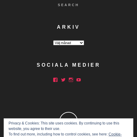
SEARCH
ARKIV
Arkiv
SOCIALA MEDIER
Facebook
Twitter
Instagram
YouTube
Privacy & Cookies: This site uses cookies. By continuing to use this
website, you agree to their use.
To find out more, including how to control cookies, see here:
Cookie-