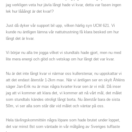
jag verkligen veta hur jävla långt hade vi kvar, detta var fasen ingen
lek hur lååångt är det kvar!?
Just då dyker vår support bil upp, vilken härlig syn UCM 621. Vi
kunde nu äntligen lämna vår nattutrustning få klara besked om hur
långt det är kvar.
Vi börjar nu alla tre jogga vilket vi stundtals hade gjort, men nu med
lite mera energi och glöd och vetskap om hur långt det var kvar.
Nu är det inte långt kvar vi närmar oss kullerstenar, nu uppskattar vi
att det endast återstår 1-2km max. När vi äntligen ser en skylt Åhléns
säger Jan-Erik nu är max några kvarter kvar sen är vi mål. Då inser
jag att vi kommer att klara det, vi kommer att nå vårt mål, det målet
som stundtals kändes otroligt långt borta. Nu återstår bara de sista
50m, vi ser alla som står där vid målet och väntar på oss.
Hela tävlingskommittén några löpare som hade brutet under loppet,
det var minst 8st som väntade in vår målgång av Sveriges tuffaste