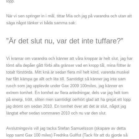
lopp.
När vi sen springer in i mål, tittar Mia och jag på varandra och utan att
säga något tänker vi båda samma sak:
”Är det slut nu, var det inte tuffare?”
Vi kramar om varandra och känner att våra kroppar är helt slut, jag har
tömt alla depåer gått förbi alla gränser vad en kropp tål, mina fötter är
totalt förstörda. Mitt knä är sedan flera mil helt körd, varenda muskel
har fått kämpa ge allt och lite till. Samtidigt så känner jag inte sam
rusch som jag upplevde under Gax 2009 100miles, jag känner en
extrem tomhet. En tomhet av flera anledningar, dels var jag helt tom
på energi, trött, sliten men samtidigt oerhört glad att ha grejat ett lopp
jag drömt om sedan 2010. En tomhet över att det är slut, något jag
längtat efter sedan sommaren 2010 och nu var den slut.
Avslutningsvis vill jag tacka Stefan Samuelsson (skapare av detta
lopp samt Gax 100 miles) Fredrika Gullfot (Tack för att du gjorde så