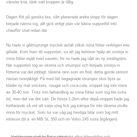
vänster knä, tänk vad kroppen är tålig.
Dagen flöt på ganska bra, vårt planerade andra stopp för dagen
började närma sig, allt gick enligt plan vår bästa supportbil inkl.
chaufför stod redan där.
Nu hade vi gått/sprungit mycket asfalt vilket mina fötter verkligen inte
gillade. Kom fram till supporten, sa att jag behöver hjälp att smörja in
mina fötter rejält med vaselin, för nu hade jag nått en ny smärtgräns.
När supporten tog av skorna och strumpor och började smörja in
fötterna var det jobbigt, tårarna rann som en flod, detta gjorde skitont
nästan överjäkligt! På med lätt begagnade strumpor skor byte av
kläder ny mat snickers, nougat och coca-cola, stoppet tog inte mera
än 30-40 min. Trots min behandling av mina fötter som tog lite extra
tid, men det var det värt. De första 1-2km efter depå-stoppet hade jag
fortfarande så ont att varje steg fick jag kämpa för inte tårarna skulle
rinna för mycket. Som tur var såg jag trevliga bilar som tog mitt
intresse (bl.a. en MB SL 350 och en Volvo 245 sista årgången)