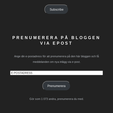
Address
Subscribe
PRENUMERERA PÅ BLOGGEN
VIA EPOST
Ange din e-postadress för att prenumerera på den här bloggen och få
meddelanden om nya inlägg via e-post.
E-
postadress
Prenumerera
Gör som 1 073 andra, prenumerera du med.