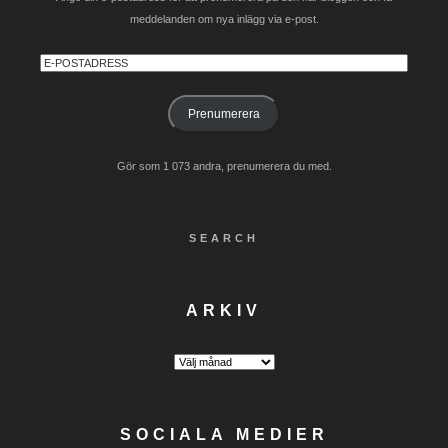
meddelanden om nya inlägg via e-post.
E-
postadress
Prenumerera
Gör som 1 073 andra, prenumerera du med.
SEARCH
ARKIV
Arkiv
SOCIALA MEDIER