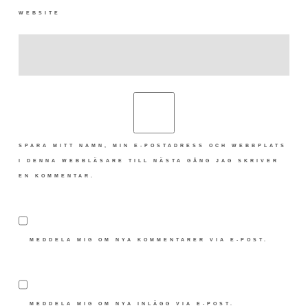
WEBSITE
SPARA MITT NAMN, MIN E-POSTADRESS OCH WEBBPLATS
I DENNA WEBBLÄSARE TILL NÄSTA GÅNG JAG SKRIVER
EN KOMMENTAR.
MEDDELA MIG OM NYA KOMMENTARER VIA E-POST.
MEDDELA MIG OM NYA INLÄGG VIA E-POST.