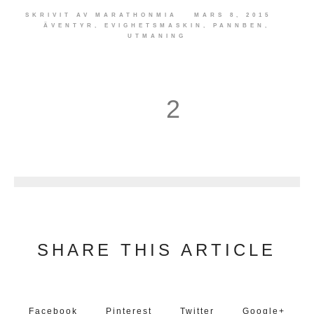
SKRIVIT AV
MARATHONMIA
MARS 8, 2015
ÄVENTYR
,
EVIGHETSMASKIN
,
PANNBEN
,
UTMANING
2
3
SHARE THIS ARTICLE
Facebook
Pinterest
Twitter
Google+