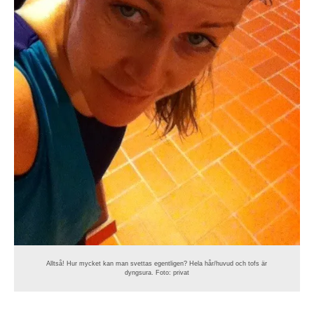
Alltså! Hur mycket kan man svettas egentligen? Hela hår/huvud och tofs är
dyngsura. Foto: privat