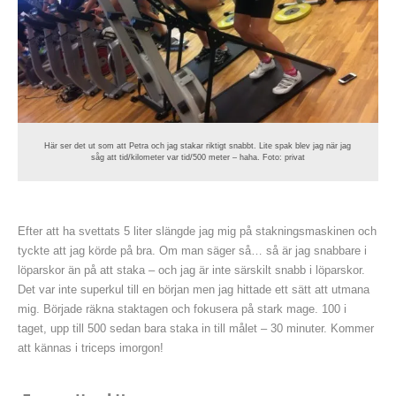
Här ser det ut som att Petra och jag stakar riktigt snabbt. Lite spak blev jag när jag
såg att tid/kilometer var tid/500 meter – haha. Foto: privat
Efter att ha svettats 5 liter slängde jag mig på stakningsmaskinen och
tyckte att jag körde på bra. Om man säger så… så är jag snabbare i
löparskor än på att staka – och jag är inte särskilt snabb i löparskor.
Det var inte superkul till en början men jag hittade ett sätt att utmana
mig. Började räkna staktagen och fokusera på stark mage. 100 i
taget, upp till 500 sedan bara staka in till målet – 30 minuter. Kommer
att kännas i triceps imorgon!