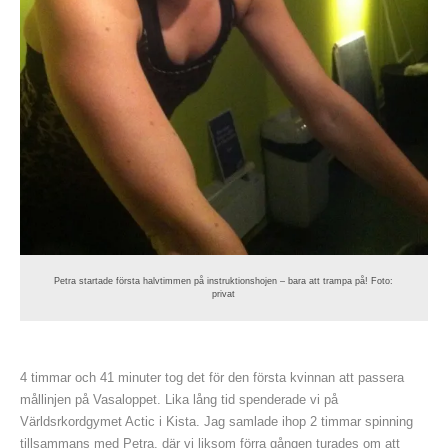
Petra startade första halvtimmen på instruktionshojen – bara att trampa på! Foto:
privat
4 timmar och 41 minuter tog det för den första kvinnan att passera
mållinjen på Vasaloppet. Lika lång tid spenderade vi på
Världsrkordgymet Actic i Kista. Jag samlade ihop 2 timmar spinning
tillsammans med Petra, där vi liksom förra gången turades om att