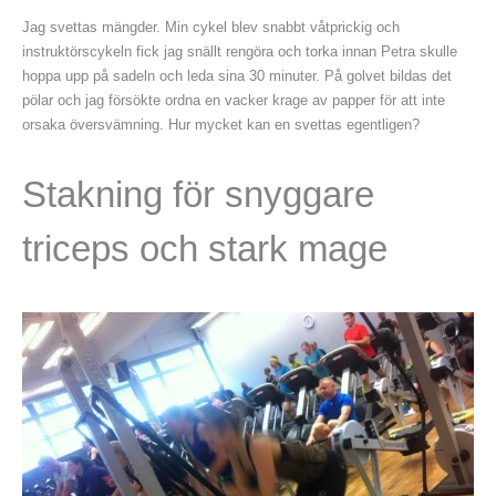
Jag svettas mängder. Min cykel blev snabbt våtprickig och
instruktörscykeln fick jag snällt rengöra och torka innan Petra skulle
hoppa upp på sadeln och leda sina 30 minuter. På golvet bildas det
pölar och jag försökte ordna en vacker krage av papper för att inte
orsaka översvämning. Hur mycket kan en svettas egentligen?
Stakning för snyggare
triceps och stark mage