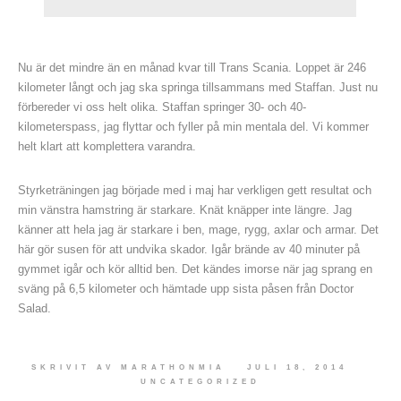
Nu är det mindre än en månad kvar till Trans Scania. Loppet är 246
kilometer långt och jag ska springa tillsammans med Staffan. Just nu
förbereder vi oss helt olika. Staffan springer 30- och 40-
kilometerspass, jag flyttar och fyller på min mentala del. Vi kommer
helt klart att komplettera varandra.
Styrketräningen jag började med i maj har verkligen gett resultat och
min vänstra hamstring är starkare. Knät knäpper inte längre. Jag
känner att hela jag är starkare i ben, mage, rygg, axlar och armar. Det
här gör susen för att undvika skador. Igår brände av 40 minuter på
gymmet igår och kör alltid ben. Det kändes imorse när jag sprang en
sväng på 6,5 kilometer och hämtade upp sista påsen från Doctor
Salad.
SKRIVIT AV
MARATHONMIA
JULI 18, 2014
UNCATEGORIZED