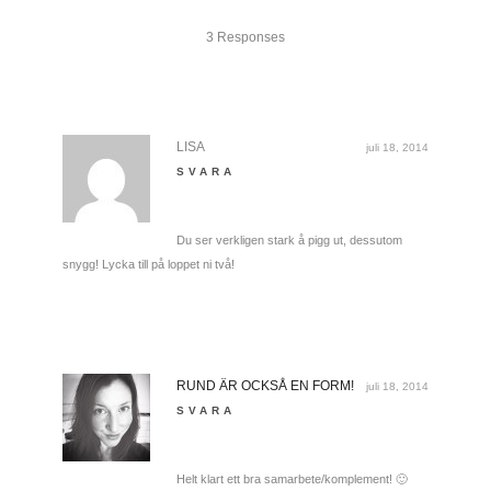
3 Responses
LISA
juli 18, 2014
SVARA
Du ser verkligen stark å pigg ut, dessutom
snygg! Lycka till på loppet ni två!
RUND ÄR OCKSÅ EN FORM!
juli 18, 2014
SVARA
Helt klart ett bra samarbete/komplement! 🙂