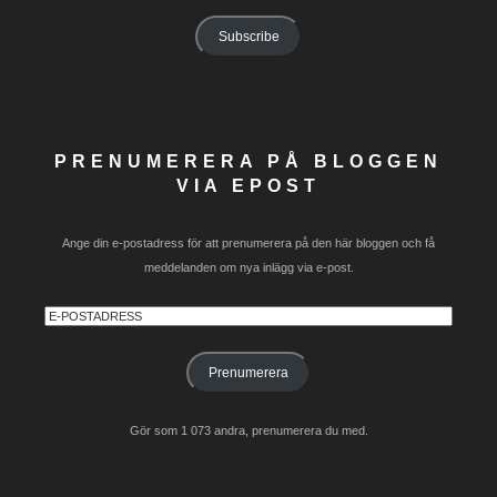
Address
Subscribe
PRENUMERERA PÅ BLOGGEN
VIA EPOST
Ange din e-postadress för att prenumerera på den här bloggen och få
meddelanden om nya inlägg via e-post.
E-
postadress
Prenumerera
Gör som 1 073 andra, prenumerera du med.