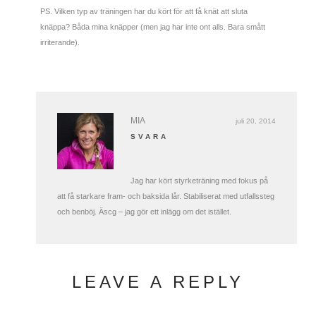
PS. Vilken typ av träningen har du kört för att få knät att sluta
knäppa? Båda mina knäpper (men jag har inte ont alls. Bara smått
irriterande).
MIA
juli 20, 2014
SVARA
Jag har kört styrketräning med fokus på
att få starkare fram- och baksida lår. Stabiliserat med utfallssteg
och benböj. Äscg – jag gör ett inlägg om det istället.
LEAVE A REPLY