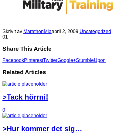
Skrivit av
MarathonMia
april 2, 2009
Uncategorized
0
1
Share This Article
Facebook
Pinterest
Twitter
Google+
StumbleUpon
Related Articles
>Tack hörrni!
0
>Hur kommer det sig…