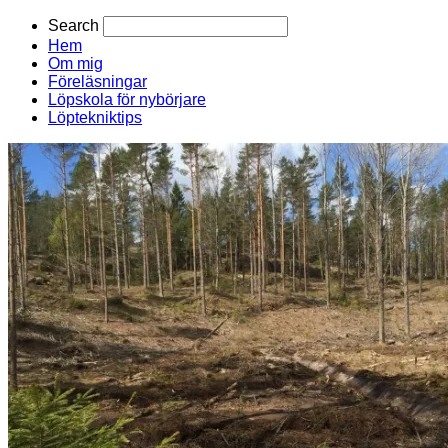
Search
Hem
Om mig
Föreläsningar
Löpskola för nybörjare
Löptekniktips