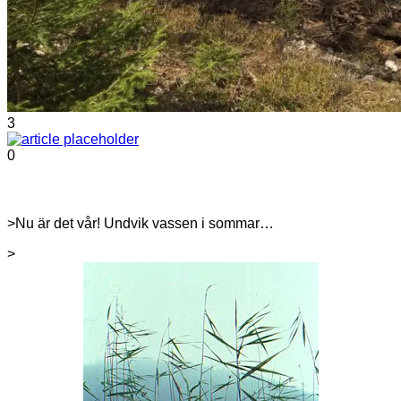
3
0
>Nu är det vår! Undvik vassen i sommar…
>