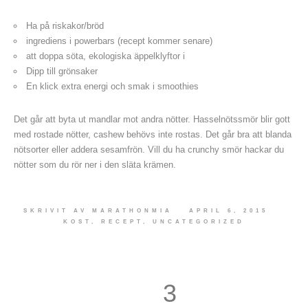
Ha på riskakor/bröd
ingrediens i powerbars (recept kommer senare)
att doppa söta, ekologiska äppelklyftor i
Dipp till grönsaker
En klick extra energi och smak i smoothies
Det går att byta ut mandlar mot andra nötter. Hasselnötssmör blir gott
med rostade nötter, cashew behövs inte rostas. Det går bra att blanda
nötsorter eller addera sesamfrön. Vill du ha crunchy smör hackar du
nötter som du rör ner i den släta krämen.
SKRIVIT AV
MARATHONMIA
APRIL 6, 2015
KOST
,
RECEPT
,
UNCATEGORIZED
3