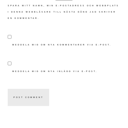
SPARA MITT NAMN, MIN E-POSTADRESS OCH WEBBPLATS
I DENNA WEBBLÄSARE TILL NÄSTA GÅNG JAG SKRIVER
EN KOMMENTAR.
MEDDELA MIG OM NYA KOMMENTARER VIA E-POST.
MEDDELA MIG OM NYA INLÄGG VIA E-POST.