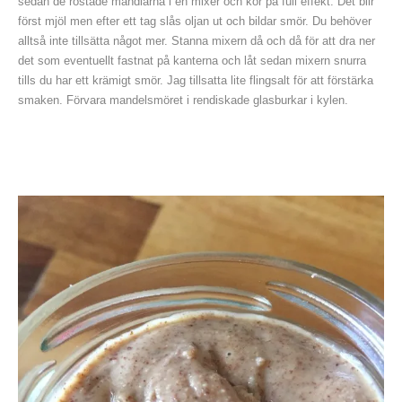
sedan de rostade mandlarna i en mixer och kör på full effekt. Det blir
först mjöl men efter ett tag slås oljan ut och bildar smör. Du behöver
alltså inte tillsätta något mer. Stanna mixern då och då för att dra ner
det som eventuellt fastnat på kanterna och låt sedan mixern snurra
tills du har ett krämigt smör. Jag tillsatta lite flingsalt för att förstärka
smaken. Förvara mandelsmöret i rendiskade glasburkar i kylen.