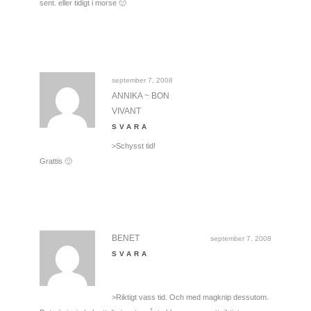
sent. eller tidigt i morse 🙂
september 7, 2008
ANNIKA ~ BON
VIVANT
SVARA
>Schysst tid!
Grattis 🙂
BENET
september 7, 2008
SVARA
>Riktigt vass tid. Och med magknip dessutom.