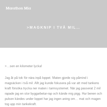
>MAGKNIP I TVÅ MIL…
>…sen en kilometer lycka!
Jag åt på tok för nära inpå loppet. Maten gjorde sig påmind i
magsäcken i två mil. Allt jag kunde fokusera på var att med tankens
kraft försöka trycka ner maten i tarmsystemet. När jag passerat 2 mil
rapade jag en stor byggarbetar-rap och kände mig pigg. Hur benen och
pulsen kändes under loppet har jag ingen aning om… mat och magen
tog upp min tankekraft.