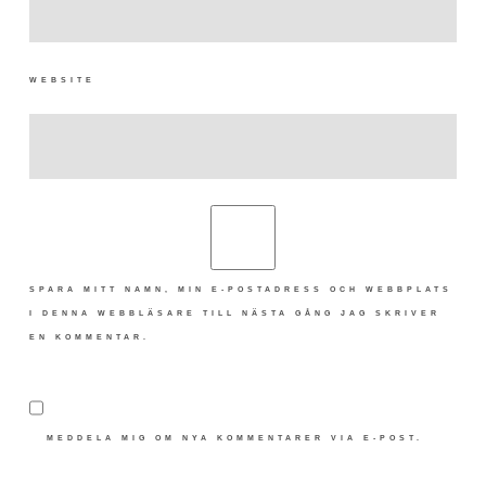
WEBSITE
SPARA MITT NAMN, MIN E-POSTADRESS OCH WEBBPLATS
I DENNA WEBBLÄSARE TILL NÄSTA GÅNG JAG SKRIVER
EN KOMMENTAR.
MEDDELA MIG OM NYA KOMMENTARER VIA E-POST.