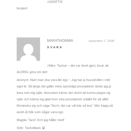
>GRATTIS
bruden!
MARATHONMIA
september 7, 2008
SVARA
>Nike: Tackar – det var dumt gjort, lovar att
ALDRIG göra om det!
Anonym: Klart man ska vara lite ego – Jag har ju huvudrollen i mitt
eget liv. Så länge det gäller mina sportsliga prestationer tävlar jag ju
bara mot mig själv, dessutom känns det skönt att kunna peppa sig
själv och känna sig glad över sina prestationer istället för att alltid
förminska sig och säga ”Äsch, det var väl inte så bra”. Mer klapp på
axeln åt folk som vågar vara ego.
Magda: Tack! Och jag håller med!
Sofy: Tackelitack 😀