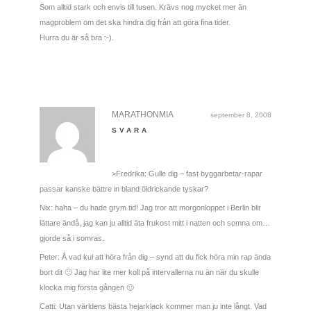
Som alltid stark och envis till tusen. Krävs nog mycket mer än
magproblem om det ska hindra dig från att göra fina tider.
Hurra du är så bra :-).
MARATHONMIA
september 8, 2008
SVARA
>Fredrika: Gulle dig – fast byggarbetar-rapar
passar kanske bättre in bland öldrickande tyskar?
Nix: haha – du hade grym tid! Jag tror att morgonloppet i Berlin blir
lättare ändå, jag kan ju alltid äta frukost mitt i natten och somna om…
gjorde så i somras.
Peter: Å vad kul att höra från dig – synd att du fick höra min rap ända
bort dit 🙂 Jag har lite mer koll på intervallerna nu än när du skulle
klocka mig första gången 🙂
Catti: Utan världens bästa hejarklack kommer man ju inte långt. Vad