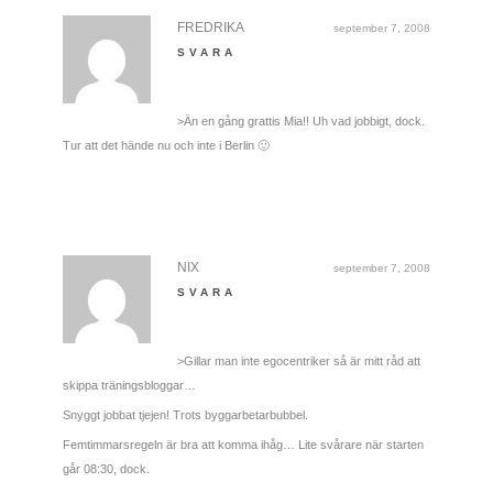
FREDRIKA
september 7, 2008
SVARA
>Än en gång grattis Mia!! Uh vad jobbigt, dock.
Tur att det hände nu och inte i Berlin 🙂
NIX
september 7, 2008
SVARA
>Gillar man inte egocentriker så är mitt råd att
skippa träningsbloggar…
Snyggt jobbat tjejen! Trots byggarbetarbubbel.
Femtimmarsregeln är bra att komma ihåg… Lite svårare när starten
går 08:30, dock.