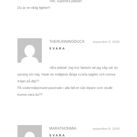
>Åh, superbra jobbat!!
Du är en riktig fighter!!
THERUNNINGDUCK
september 8, 2008
SVARA
>Bra jobbat! Jag tror faktiskt att jag såg när du
sprang om mig. Hade du möjligtvis långa svarta taights och Linnea
tröjan på dig??
På södermälastrand paserade i alla fall en sån löpare som skulle
kunna vara du??
MARATHONMIA
september 8, 2008
SVARA