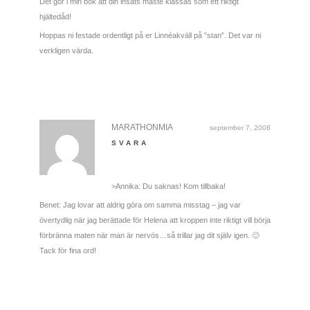
Det gör i min bok att din insats måste klassas som ett riktigt
hjältedåd!
Hoppas ni festade ordentligt på er Linnéakväll på ”stan”. Det var ni
verkligen värda.
MARATHONMIA
september 7, 2008
SVARA
>Annika: Du saknas! Kom tillbaka!
Benet: Jag lovar att aldrig göra om samma misstag – jag var
övertydlig när jag berättade för Helena att kroppen inte riktigt vill börja
förbränna maten när man är nervös…så trillar jag dit själv igen. 🙂
Tack för fina ord!