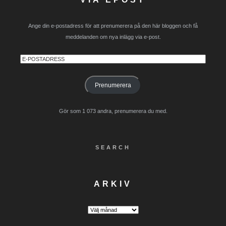
Ange din e-postadress för att prenumerera på den här bloggen och få
meddelanden om nya inlägg via e-post.
E-
postadress
Prenumerera
Gör som 1 073 andra, prenumerera du med.
SEARCH
ARKIV
Arkiv